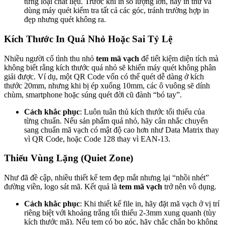
từng loại chất liệu. Trước khi in số lượng lớn, hãy in thử và
dùng máy quét kiểm tra tất cả các góc, tránh trường hợp in
đẹp nhưng quét không ra.
Kích Thước In Quá Nhỏ Hoặc Sai Tỷ Lệ
Nhiều người cố tình thu nhỏ
tem mã vạch
để tiết kiệm diện tích mà
không biết rằng kích thước quá nhỏ sẽ khiến máy quét không phân
giải được. Ví dụ, một QR Code vốn có thể quét dễ dàng ở kích
thước 20mm, nhưng khi bị ép xuống 10mm, các ô vuông sẽ dính
chùm, smartphone hoặc súng quét đời cũ đành “bó tay”.
Cách khắc phục
: Luôn tuân thủ kích thước tối thiểu của
từng chuẩn. Nếu sản phẩm quá nhỏ, hãy cân nhắc chuyển
sang chuẩn mã vạch có mật độ cao hơn như Data Matrix thay
vì QR Code, hoặc Code 128 thay vì EAN-13.
Thiếu Vùng Lặng (Quiet Zone)
Như đã đề cập, nhiều thiết kế tem đẹp mắt nhưng lại “nhồi nhét”
đường viền, logo sát mã. Kết quả là
tem mã vạch
trở nên vô dụng.
Cách khắc phục
: Khi thiết kế file in, hãy đặt mã vạch ở vị trí
riêng biệt với khoảng trắng tối thiểu 2-3mm xung quanh (tùy
kích thước mã). Nếu tem có bo góc, hãy chắc chắn bo không