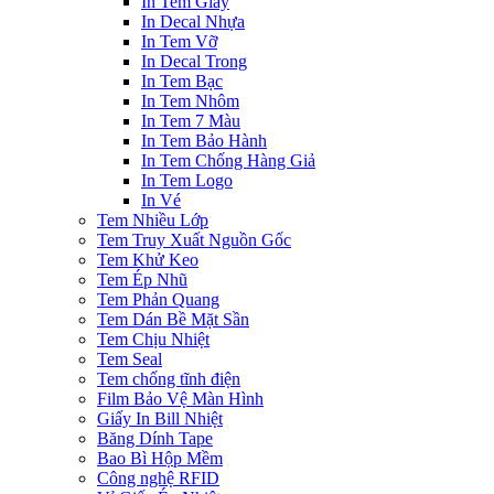
In Tem Giấy
In Decal Nhựa
In Tem Vỡ
In Decal Trong
In Tem Bạc
In Tem Nhôm
In Tem 7 Màu
In Tem Bảo Hành
In Tem Chống Hàng Giả
In Tem Logo
In Vé
Tem Nhiều Lớp
Tem Truy Xuất Nguồn Gốc
Tem Khử Keo
Tem Ép Nhũ
Tem Phản Quang
Tem Dán Bề Mặt Sần
Tem Chịu Nhiệt
Tem Seal
Tem chống tĩnh điện
Film Bảo Vệ Màn Hình
Giấy In Bill Nhiệt
Băng Dính Tape
Bao Bì Hộp Mềm
Công nghệ RFID