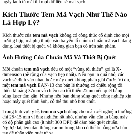
ngày lạnh tủ mát thì mọi dữ liệu sẽ mất sạch.
Kích Thước Tem Mã Vạch Như Thế Nào
Là Hợp Lý?
Kích thước của
tem mã vạch
không có công thức cố định cho mọi
trường hợp, mà phụ thuộc vào ba yếu tố chính: chuẩn mã vạch đang
dùng, loại thiết bị quét, và không gian bạn có trên sản phẩm.
Ảnh Hưởng Của Chuẩn Mã Và Thiết Bị Quét
Mỗi chuẩn
tem mã vạch
đều có một “vùng tối thiểu” gọi là X-
dimension (bề rộng của vạch hẹp nhất). Nếu bạn in quá nhỏ, các
vạch sẽ dính vào nhau hoặc máy quét không phân giải được. Ví dụ,
một
tem mã vạch
EAN-13 cho bán lẻ thường có chiều rộng tối
thiểu khoảng 37mm và chiều cao tối thiểu 25mm nếu quét bằng
súng laser tầm gần. Nhưng nếu bạn dùng súng quét công nghiệp xịn
hoặc máy quét hình ảnh, có thể thu nhỏ hơn chút.
Trong lĩnh vực y tế,
tem mã vạch
dùng cho mẫu xét nghiệm thường
chỉ 25×15 mm vì ống nghiệm rất nhỏ, nhưng vẫn cần in bằng máy
có độ phân giải cao (ít nhất 300 DPI) để đảm bảo quét chuẩn.
Ngược lại, tem dán thùng carton trong kho có thể to bằng nửa bàn
tay để nhân viên quét từ xa.