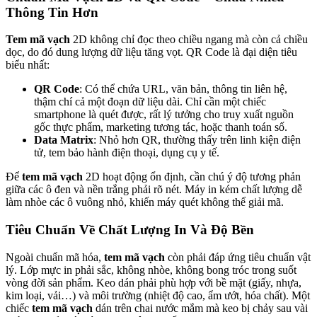
Thông Tin Hơn
Tem mã vạch
2D không chỉ đọc theo chiều ngang mà còn cả chiều
dọc, do đó dung lượng dữ liệu tăng vọt. QR Code là đại diện tiêu
biểu nhất:
QR Code
: Có thể chứa URL, văn bản, thông tin liên hệ,
thậm chí cả một đoạn dữ liệu dài. Chỉ cần một chiếc
smartphone là quét được, rất lý tưởng cho truy xuất nguồn
gốc thực phẩm, marketing tương tác, hoặc thanh toán số.
Data Matrix
: Nhỏ hơn QR, thường thấy trên linh kiện điện
tử, tem bảo hành điện thoại, dụng cụ y tế.
Để
tem mã vạch
2D hoạt động ổn định, cần chú ý độ tương phản
giữa các ô đen và nền trắng phải rõ nét. Máy in kém chất lượng dễ
làm nhòe các ô vuông nhỏ, khiến máy quét không thể giải mã.
Tiêu Chuẩn Về Chất Lượng In Và Độ Bền
Ngoài chuẩn mã hóa,
tem mã vạch
còn phải đáp ứng tiêu chuẩn vật
lý. Lớp mực in phải sắc, không nhòe, không bong tróc trong suốt
vòng đời sản phẩm. Keo dán phải phù hợp với bề mặt (giấy, nhựa,
kim loại, vải…) và môi trường (nhiệt độ cao, ẩm ướt, hóa chất). Một
chiếc
tem mã vạch
dán trên chai nước mắm mà keo bị chảy sau vài