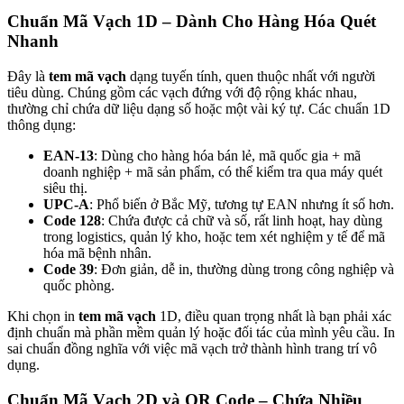
Chuẩn Mã Vạch 1D – Dành Cho Hàng Hóa Quét
Nhanh
Đây là
tem mã vạch
dạng tuyến tính, quen thuộc nhất với người
tiêu dùng. Chúng gồm các vạch đứng với độ rộng khác nhau,
thường chỉ chứa dữ liệu dạng số hoặc một vài ký tự. Các chuẩn 1D
thông dụng:
EAN-13
: Dùng cho hàng hóa bán lẻ, mã quốc gia + mã
doanh nghiệp + mã sản phẩm, có thể kiểm tra qua máy quét
siêu thị.
UPC-A
: Phổ biến ở Bắc Mỹ, tương tự EAN nhưng ít số hơn.
Code 128
: Chứa được cả chữ và số, rất linh hoạt, hay dùng
trong logistics, quản lý kho, hoặc tem xét nghiệm y tế để mã
hóa mã bệnh nhân.
Code 39
: Đơn giản, dễ in, thường dùng trong công nghiệp và
quốc phòng.
Khi chọn in
tem mã vạch
1D, điều quan trọng nhất là bạn phải xác
định chuẩn mà phần mềm quản lý hoặc đối tác của mình yêu cầu. In
sai chuẩn đồng nghĩa với việc mã vạch trở thành hình trang trí vô
dụng.
Chuẩn Mã Vạch 2D và QR Code – Chứa Nhiều