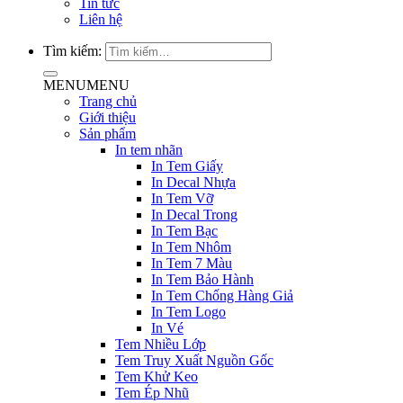
Tin tức
Liên hệ
Tìm kiếm:
MENU
MENU
Trang chủ
Giới thiệu
Sản phẩm
In tem nhãn
In Tem Giấy
In Decal Nhựa
In Tem Vỡ
In Decal Trong
In Tem Bạc
In Tem Nhôm
In Tem 7 Màu
In Tem Bảo Hành
In Tem Chống Hàng Giả
In Tem Logo
In Vé
Tem Nhiều Lớp
Tem Truy Xuất Nguồn Gốc
Tem Khử Keo
Tem Ép Nhũ