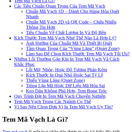
Tem Mã Vạch Là Gì?
Các Tiêu Chuẩn Quan Trọng Của Tem Mã Vạch
Chuẩn Mã Vạch 1D – Dành Cho Hàng Hóa Quét
Nhanh
Chuẩn Mã Vạch 2D và QR Code – Chứa Nhiều
Thông Tin Hơn
Tiêu Chuẩn Về Chất Lượng In Và Độ Bền
Kích Thước Tem Mã Vạch Như Thế Nào Là Hợp Lý?
Ảnh Hưởng Của Chuẩn Mã Và Thiết Bị Quét
Tầm Quan Trọng Của “Vùng Lặng” (Quiet Zone)
Làm Sao Để Chọn Kích Thước Tem Mã Vạch Tối Ưu?
Những Lỗi Thường Gặp Khi In Tem Mã Vạch Và Cách
Khắc Phục
Lỗi Mờ, Nhòe, Hoặc Độ Tương Phản Kém
Kích Thước In Quá Nhỏ Hoặc Sai Tỷ Lệ
Thiếu Vùng Lặng (Quiet Zone)
Trùng Lặp Mã Hoặc Dữ Liệu Mã Hóa Sai
Keo Dán Không Phù Hợp, Tem Bong Tróc
Quy Trình Đặt In Tem Mã Vạch Chuyên Nghiệp
Tem Mã Vạch Trong Các Ngành Cụ Thể
Vì Sao Nên Chọn Đơn Vị In Tem Mã Vạch Uy Tín?
Tem Mã Vạch Là Gì?
Tem mã vạch
là một loại nhãn dán được in các ký hiệu đặc biệt,