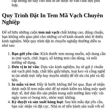
cấp thông tin này cho nhà in để được tư vấn chất liệu phù
hợp.
Quy Trình Đặt In Tem Mã Vạch Chuyên
Nghiệp
Để sở hữu những cuộn
tem mã vạch
chất lượng cao, đúng chuẩn,
bạn không nên giao phó cho những cơ sở kinh doanh nhỏ lẻ thiếu
kinh nghiệm. Một quy trình đặt in chuyên nghiệp thường diễn ra
như sau:
Bạn gửi yêu cầu
: Kích thước tem mong muốn, nội dung cần
in (mã vạch, chữ, logo), số lượng tem cần dùng, và môi
trường sử dụng.
Đơn vị in tư vấn
: Dựa vào kinh nghiệm, họ sẽ gợi ý chuẩn
mã vạch phù hợp, chất liệu giấy/nhựa, loại keo và công nghệ
in (in nhiệt trực tiếp hay truyền nhiệt) để tối ưu chi phí và độ
bền.
In mẫu và test
: Đây là bước không thể bỏ qua. Bạn sẽ nhận
được một lô tem mẫu nhỏ để tự mình kiểm tra bằng máy quét
thực tế, thử dán lên sản phẩm trong môi trường làm việc vài
ngày xem có bong tróc, nhòe mực không.
Ký duyệt và sản xuất hàng loạt
: Sau khi mẫu đạt yêu cầu,
bạn xác nhận và đặt cọc. Nhà in sẽ tiến hành sản xuất với số