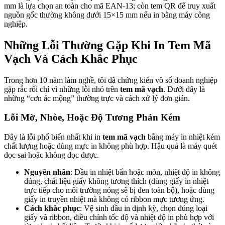
mm là lựa chọn an toàn cho mã EAN-13; còn tem QR để truy xuất
nguồn gốc thường không dưới 15×15 mm nếu in bằng máy công
nghiệp.
Những Lỗi Thường Gặp Khi In Tem Mã
Vạch Và Cách Khắc Phục
Trong hơn 10 năm làm nghề, tôi đã chứng kiến vô số doanh nghiệp
gặp rắc rối chỉ vì những lỗi nhỏ trên
tem mã vạch
. Dưới đây là
những “cơn ác mộng” thường trực và cách xử lý đơn giản.
Lỗi Mờ, Nhòe, Hoặc Độ Tương Phản Kém
Đây là lỗi phổ biến nhất khi in
tem mã vạch
bằng máy in nhiệt kém
chất lượng hoặc dùng mực in không phù hợp. Hậu quả là máy quét
đọc sai hoặc không đọc được.
Nguyên nhân
: Đầu in nhiệt bẩn hoặc mòn, nhiệt độ in không
đúng, chất liệu giấy không tương thích (dùng giấy in nhiệt
trực tiếp cho môi trường nóng sẽ bị đen toàn bộ), hoặc dùng
giấy in truyền nhiệt mà không có ribbon mực tương ứng.
Cách khắc phục
: Vệ sinh đầu in định kỳ, chọn đúng loại
giấy và ribbon, điều chỉnh tốc độ và nhiệt độ in phù hợp với