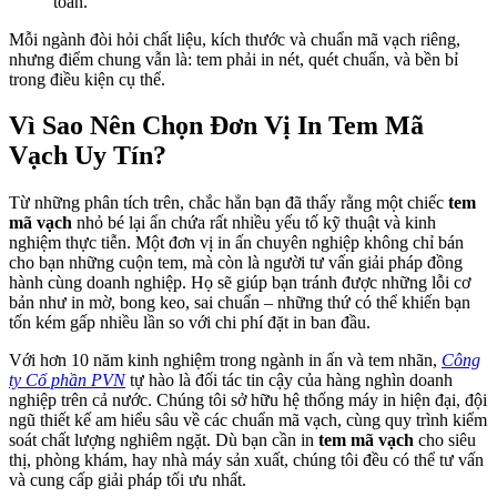
toàn.
Mỗi ngành đòi hỏi chất liệu, kích thước và chuẩn mã vạch riêng,
nhưng điểm chung vẫn là: tem phải in nét, quét chuẩn, và bền bỉ
trong điều kiện cụ thể.
Vì Sao Nên Chọn Đơn Vị In Tem Mã
Vạch Uy Tín?
Từ những phân tích trên, chắc hẳn bạn đã thấy rằng một chiếc
tem
mã vạch
nhỏ bé lại ẩn chứa rất nhiều yếu tố kỹ thuật và kinh
nghiệm thực tiễn. Một đơn vị in ấn chuyên nghiệp không chỉ bán
cho bạn những cuộn tem, mà còn là người tư vấn giải pháp đồng
hành cùng doanh nghiệp. Họ sẽ giúp bạn tránh được những lỗi cơ
bản như in mờ, bong keo, sai chuẩn – những thứ có thể khiến bạn
tốn kém gấp nhiều lần so với chi phí đặt in ban đầu.
Với hơn 10 năm kinh nghiệm trong ngành in ấn và tem nhãn,
Công
ty Cổ phần PVN
tự hào là đối tác tin cậy của hàng nghìn doanh
nghiệp trên cả nước. Chúng tôi sở hữu hệ thống máy in hiện đại, đội
ngũ thiết kế am hiểu sâu về các chuẩn mã vạch, cùng quy trình kiểm
soát chất lượng nghiêm ngặt. Dù bạn cần in
tem mã vạch
cho siêu
thị, phòng khám, hay nhà máy sản xuất, chúng tôi đều có thể tư vấn
và cung cấp giải pháp tối ưu nhất.