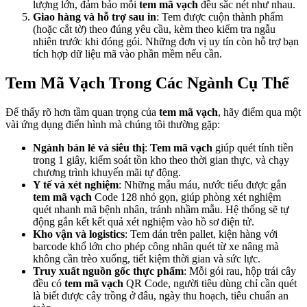
lượng lớn, đảm bảo mỗi
tem mã vạch
đều sắc nét như nhau.
Giao hàng và hỗ trợ sau in
: Tem được cuộn thành phẩm
(hoặc cắt tờ) theo đúng yêu cầu, kèm theo kiểm tra ngẫu
nhiên trước khi đóng gói. Những đơn vị uy tín còn hỗ trợ bạn
tích hợp dữ liệu mã vào phần mềm nếu cần.
Tem Mã Vạch Trong Các Ngành Cụ Thể
Để thấy rõ hơn tầm quan trọng của
tem mã vạch
, hãy điểm qua một
vài ứng dụng điển hình mà chúng tôi thường gặp:
Ngành bán lẻ và siêu thị
:
Tem mã vạch
giúp quét tính tiền
trong 1 giây, kiểm soát tồn kho theo thời gian thực, và chạy
chương trình khuyến mãi tự động.
Y tế và xét nghiệm
: Những mẫu máu, nước tiểu được gắn
tem mã vạch
Code 128 nhỏ gọn, giúp phòng xét nghiệm
quét nhanh mã bệnh nhân, tránh nhầm mẫu. Hệ thống sẽ tự
động gắn kết kết quả xét nghiệm vào hồ sơ điện tử.
Kho vận và logistics
: Tem dán trên pallet, kiện hàng với
barcode khổ lớn cho phép công nhân quét từ xe nâng mà
không cần trèo xuống, tiết kiệm thời gian và sức lực.
Truy xuất nguồn gốc thực phẩm
: Mỗi gói rau, hộp trái cây
đều có
tem mã vạch
QR Code, người tiêu dùng chỉ cần quét
là biết được cây trồng ở đâu, ngày thu hoạch, tiêu chuẩn an