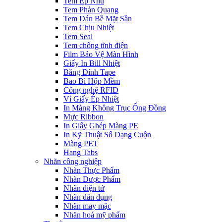
Tem Ép Nhũ
Tem Phản Quang
Tem Dán Bề Mặt Sần
Tem Chịu Nhiệt
Tem Seal
Tem chống tĩnh điện
Film Bảo Vệ Màn Hình
Giấy In Bill Nhiệt
Băng Dính Tape
Bao Bì Hộp Mềm
Công nghệ RFID
Vỉ Giấy Ép Nhiệt
In Màng Không Trục Ống Đồng
Mực Ribbon
In Giấy Ghép Màng PE
In Kỹ Thuật Số Dạng Cuộn
Màng PET
Hang Tabs
Nhãn công nghiệp
Nhãn Thực Phẩm
Nhãn Dược Phẩm
Nhãn điện tử
Nhãn dân dụng
Nhãn may mặc
Nhãn hoá mỹ phẩm