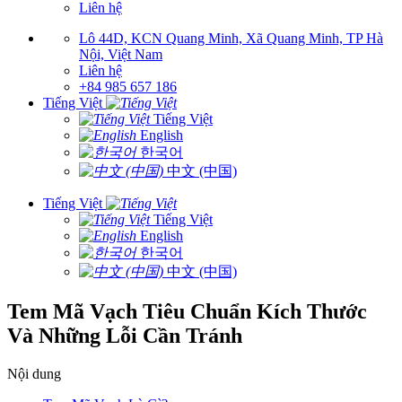
Liên hệ
Lô 44D, KCN Quang Minh, Xã Quang Minh, TP Hà
Nội, Việt Nam
Liên hệ
+84 985 657 186
Tiếng Việt
Tiếng Việt
English
한국어
中文 (中国)
Tiếng Việt
Tiếng Việt
English
한국어
中文 (中国)
Tem Mã Vạch Tiêu Chuẩn Kích Thước
Và Những Lỗi Cần Tránh
Nội dung