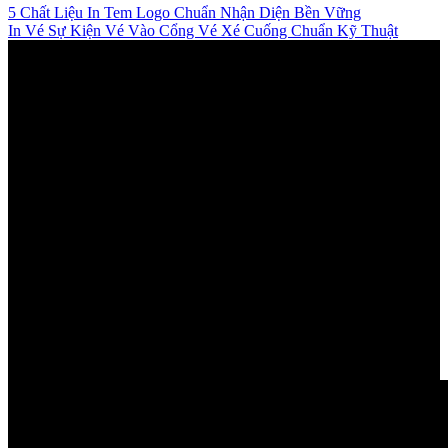
5 Chất Liệu In Tem Logo Chuẩn Nhận Diện Bền Vững
In Vé Sự Kiện Vé Vào Cổng Vé Xé Cuống Chuẩn Kỹ Thuật