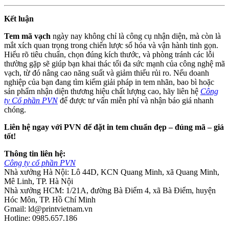
Kết luận
Tem mã vạch
ngày nay không chỉ là công cụ nhận diện, mà còn là
mắt xích quan trọng trong chiến lược số hóa và vận hành tinh gọn.
Hiểu rõ tiêu chuẩn, chọn đúng kích thước, và phòng tránh các lỗi
thường gặp sẽ giúp bạn khai thác tối đa sức mạnh của công nghệ mã
vạch, từ đó nâng cao năng suất và giảm thiểu rủi ro. Nếu doanh
nghiệp của bạn đang tìm kiếm giải pháp in tem nhãn, bao bì hoặc
sản phẩm nhận diện thương hiệu chất lượng cao, hãy liên hệ
Công
ty Cổ phần PVN
để được tư vấn miễn phí và nhận báo giá nhanh
chóng.
Liên hệ ngay với PVN để đặt in tem chuẩn đẹp – đúng mã – giá
tốt!
Thông tin liên hệ:
Công ty cổ phần PVN
Nhà xưởng Hà Nội: Lô 44D, KCN Quang Minh, xã Quang Minh,
Mê Linh, TP. Hà Nội
Nhà xưởng HCM: 1/21A, đường Bà Điểm 4, xã Bà Điểm, huyện
Hóc Môn, TP. Hồ Chí Minh
Gmail: ld@printvietnam.vn
Hotline: 0985.657.186