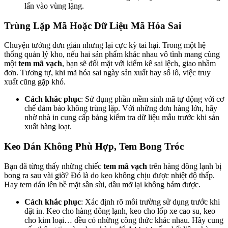
lấn vào vùng lặng.
Trùng Lặp Mã Hoặc Dữ Liệu Mã Hóa Sai
Chuyện tưởng đơn giản nhưng lại cực kỳ tai hại. Trong một hệ
thống quản lý kho, nếu hai sản phẩm khác nhau vô tình mang cùng
một
tem mã vạch
, bạn sẽ đối mặt với kiểm kê sai lệch, giao nhầm
đơn. Tương tự, khi mã hóa sai ngày sản xuất hay số lô, việc truy
xuất cũng gặp khó.
Cách khắc phục
: Sử dụng phần mềm sinh mã tự động với cơ
chế đảm bảo không trùng lặp. Với những đơn hàng lớn, hãy
nhờ nhà in cung cấp bảng kiểm tra dữ liệu mẫu trước khi sản
xuất hàng loạt.
Keo Dán Không Phù Hợp, Tem Bong Tróc
Bạn đã từng thấy những chiếc
tem mã vạch
trên hàng đông lạnh bị
bong ra sau vài giờ? Đó là do keo không chịu được nhiệt độ thấp.
Hay tem dán lên bề mặt sần sùi, dầu mỡ lại không bám được.
Cách khắc phục
: Xác định rõ môi trường sử dụng trước khi
đặt in. Keo cho hàng đông lạnh, keo cho lốp xe cao su, keo
cho kim loại… đều có những công thức khác nhau. Hãy cung