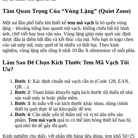
Tầm Quan Trọng Của “Vùng Lặng” (Quiet Zone)
Một sai lầm phổ biến khi thiết kế
tem mã vạch
là bỏ quên vùng
lặng – khoảng trắng bao quanh mã vạch, không chứa bất kỳ hình
ảnh, chữ viết hay hoa văn nào. Vùng lặng giúp máy quét xác định
được đâu là điểm bắt đầu và kết thúc của mã. Nếu bạn in logo chen
vào sát mép mã, máy quét sẽ bị nhiễu và thất bại. Theo kinh
nghiệm, vùng lặng nên rộng ít nhất 10 lần X-dimension về mỗi phía.
Làm Sao Để Chọn Kích Thước Tem Mã Vạch Tối
Ưu?
Bước 1
: Xác định chuẩn mã vạch cần in (Code 128, EAN,
QR…).
Bước 2
: Tham khảo khuyến nghị kích thước tối thiểu từ nhà
sản xuất máy in hoặc phần mềm.
Bước 3
: In mẫu với vài kích thước khác nhau, dùng chính
thiết bị quét thực tế tại kho/quầy để test.
Bước 4
: Cân nhắc yếu tố thẩm mỹ và vị trí dán trên sản
phẩm.
Tem mã vạch
quá to có thể làm hỏng thiết kế bao bì,
quá nhỏ thì dễ gây lỗi quét.
Kinh nghiệm cho thấy, với phần lớn hàng tiêu dùng, tem khổ 50×25