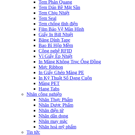
Tem Phản Quang
Tem Dán Bề Mặt Sần
Tem Chịu Nhiệt
Tem Seal
Tem chống tĩnh điện
Film Bảo Vệ Màn Hình
Giấy In Bill Nhiệt
Băng Dính Tape
Bao Bì Hộp Mềm
Công nghệ RFID
Vỉ Giấy Ép Nhiệt
In Màng Không Trục Ống Đồng
Mực Ribbon
In Giấy Ghép Màng PE
In Kỹ Thuật Số Dạng Cuộn
Màng PET
Hang Tabs
Nhãn công nghiệp
Nhãn Thực Phẩm
Nhãn Dược Phẩm
Nhãn điện tử
Nhãn dân dụng
Nhãn may mặc
Nhãn hoá mỹ phẩm
Tin tức