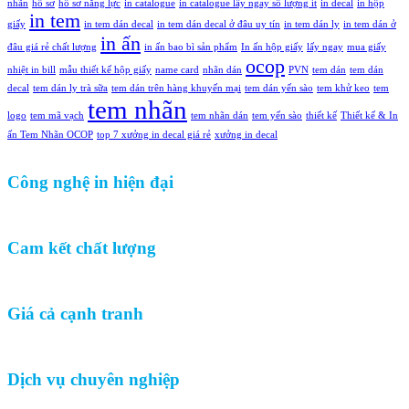
nhãn
hồ sơ
hồ sơ năng lực
in catalogue
in catalogue lấy ngay số lượng ít
in decal
in hộp
in tem
giấy
in tem dán decal
in tem dán decal ở đâu uy tín
in tem dán ly
in tem dán ở
in ấn
đâu giá rẻ chất lượng
in ấn bao bì sản phẩm
In ấn hộp giấy
lấy ngay
mua giấy
ocop
nhiệt in bill
mẫu thiết kế hộp giấy
name card
nhãn dán
PVN
tem dán
tem dán
decal
tem dán ly trà sữa
tem dán trên hàng khuyến mại
tem dán yến sào
tem khử keo
tem
tem nhãn
logo
tem mã vạch
tem nhãn dán
tem yến sào
thiết kế
Thiết kế & In
ấn Tem Nhãn OCOP
top 7 xưởng in decal giá rẻ
xưởng in decal
Công nghệ in hiện đại
Cam kết chất lượng
Giá cả cạnh tranh
Dịch vụ chuyên nghiệp