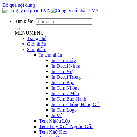
Bỏ qua nội dung
Tìm kiếm:
MENU
MENU
Trang chủ
Giới thiệu
Sản phẩm
In tem nhãn
In Tem Giấy
In Decal Nhựa
In Tem Vỡ
In Decal Trong
In Tem Bạc
In Tem Nhôm
In Tem 7 Màu
In Tem Bảo Hành
In Tem Chống Hàng Giả
In Tem Logo
In Vé
Tem Nhiều Lớp
Tem Truy Xuất Nguồn Gốc
Tem Khử Keo