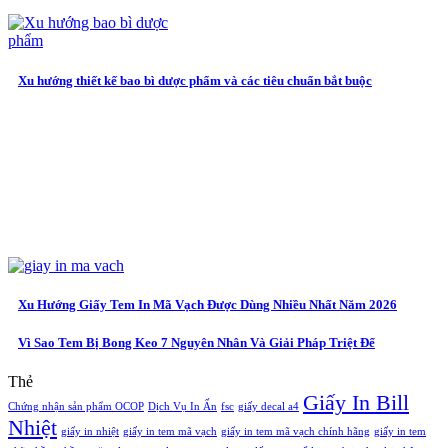
Xu hướng thiết kế bao bì dược phẩm và các tiêu chuẩn bắt buộc
Xu Hướng Giấy Tem In Mã Vạch Được Dùng Nhiều Nhất Năm 2026
Vì Sao Tem Bị Bong Keo 7 Nguyên Nhân Và Giải Pháp Triệt Để
Thẻ
Giấy In Bill
Chứng nhận sản phẩm OCOP
Dịch Vụ In Ấn
fsc
giấy decal a4
Nhiệt
giấy in nhiệt
giấy in tem mã vạch
giấy in tem mã vạch chính hãng
giấy in tem