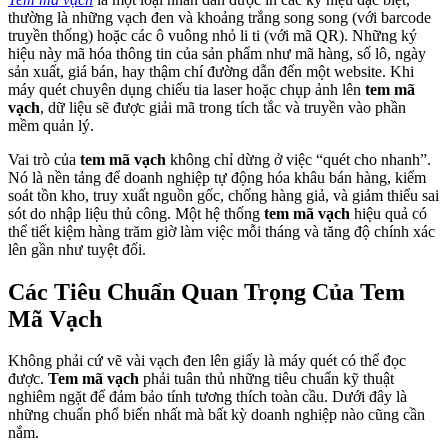
thường là những vạch đen và khoảng trắng song song (với barcode
truyền thống) hoặc các ô vuông nhỏ li ti (với mã QR). Những ký
hiệu này mã hóa thông tin của sản phẩm như mã hàng, số lô, ngày
sản xuất, giá bán, hay thậm chí đường dẫn đến một website. Khi
máy quét chuyên dụng chiếu tia laser hoặc chụp ảnh lên
tem mã
vạch
, dữ liệu sẽ được giải mã trong tích tắc và truyền vào phần
mềm quản lý.
Vai trò của
tem mã vạch
không chỉ dừng ở việc “quét cho nhanh”.
Nó là nền tảng để doanh nghiệp tự động hóa khâu bán hàng, kiểm
soát tồn kho, truy xuất nguồn gốc, chống hàng giả, và giảm thiểu sai
sót do nhập liệu thủ công. Một hệ thống
tem mã vạch
hiệu quả có
thể tiết kiệm hàng trăm giờ làm việc mỗi tháng và tăng độ chính xác
lên gần như tuyệt đối.
Các Tiêu Chuẩn Quan Trọng Của Tem
Mã Vạch
Không phải cứ vẽ vài vạch đen lên giấy là máy quét có thể đọc
được.
Tem mã vạch
phải tuân thủ những tiêu chuẩn kỹ thuật
nghiêm ngặt để đảm bảo tính tương thích toàn cầu. Dưới đây là
những chuẩn phổ biến nhất mà bất kỳ doanh nghiệp nào cũng cần
nắm.