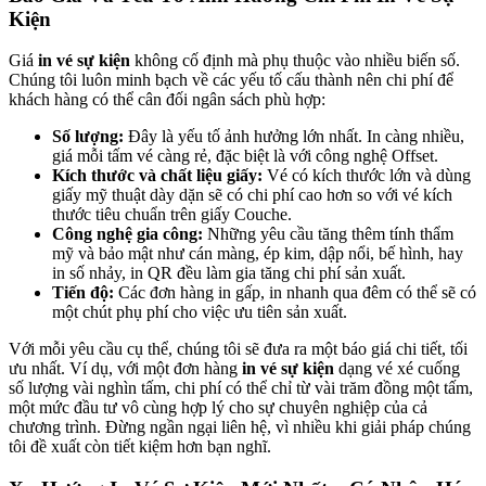
Kiện
Giá
in vé sự kiện
không cố định mà phụ thuộc vào nhiều biến số.
Chúng tôi luôn minh bạch về các yếu tố cấu thành nên chi phí để
khách hàng có thể cân đối ngân sách phù hợp:
Số lượng:
Đây là yếu tố ảnh hưởng lớn nhất. In càng nhiều,
giá mỗi tấm vé càng rẻ, đặc biệt là với công nghệ Offset.
Kích thước và chất liệu giấy:
Vé có kích thước lớn và dùng
giấy mỹ thuật dày dặn sẽ có chi phí cao hơn so với vé kích
thước tiêu chuẩn trên giấy Couche.
Công nghệ gia công:
Những yêu cầu tăng thêm tính thẩm
mỹ và bảo mật như cán màng, ép kim, dập nổi, bế hình, hay
in số nhảy, in QR đều làm gia tăng chi phí sản xuất.
Tiến độ:
Các đơn hàng in gấp, in nhanh qua đêm có thể sẽ có
một chút phụ phí cho việc ưu tiên sản xuất.
Với mỗi yêu cầu cụ thể, chúng tôi sẽ đưa ra một báo giá chi tiết, tối
ưu nhất. Ví dụ, với một đơn hàng
in vé sự kiện
dạng vé xé cuống
số lượng vài nghìn tấm, chi phí có thể chỉ từ vài trăm đồng một tấm,
một mức đầu tư vô cùng hợp lý cho sự chuyên nghiệp của cả
chương trình. Đừng ngần ngại liên hệ, vì nhiều khi giải pháp chúng
tôi đề xuất còn tiết kiệm hơn bạn nghĩ.