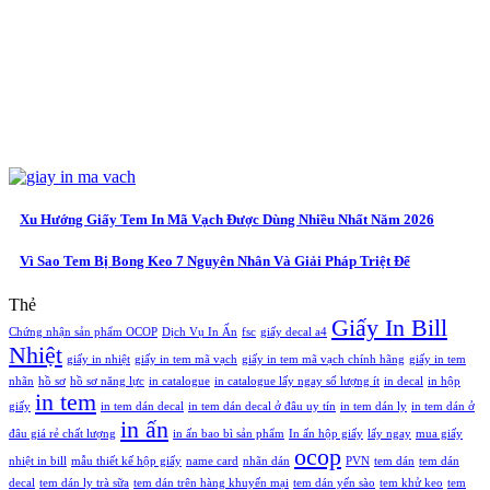
Xu Hướng Giấy Tem In Mã Vạch Được Dùng Nhiều Nhất Năm 2026
Vì Sao Tem Bị Bong Keo 7 Nguyên Nhân Và Giải Pháp Triệt Để
Thẻ
Giấy In Bill
Chứng nhận sản phẩm OCOP
Dịch Vụ In Ấn
fsc
giấy decal a4
Nhiệt
giấy in nhiệt
giấy in tem mã vạch
giấy in tem mã vạch chính hãng
giấy in tem
nhãn
hồ sơ
hồ sơ năng lực
in catalogue
in catalogue lấy ngay số lượng ít
in decal
in hộp
in tem
giấy
in tem dán decal
in tem dán decal ở đâu uy tín
in tem dán ly
in tem dán ở
in ấn
đâu giá rẻ chất lượng
in ấn bao bì sản phẩm
In ấn hộp giấy
lấy ngay
mua giấy
ocop
nhiệt in bill
mẫu thiết kế hộp giấy
name card
nhãn dán
PVN
tem dán
tem dán
decal
tem dán ly trà sữa
tem dán trên hàng khuyến mại
tem dán yến sào
tem khử keo
tem