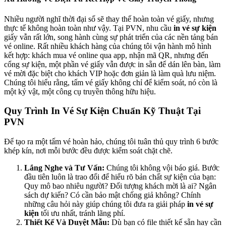
Nhiều người nghĩ thời đại số sẽ thay thế hoàn toàn vé giấy, nhưng
thực tế không hoàn toàn như vậy. Tại PVN, nhu cầu
in vé sự kiện
giấy vẫn rất lớn, song hành cùng sự phát triển của các nền tảng bán
vé online. Rất nhiều khách hàng của chúng tôi vận hành mô hình
kết hợp: khách mua vé online qua app, nhận mã QR, nhưng đến
cổng sự kiện, một phần vé giấy vẫn được in sẵn để dán lên bàn, làm
vé mời đặc biệt cho khách VIP hoặc đơn giản là làm quà lưu niệm.
Chúng tôi hiểu rằng, tấm vé giấy không chỉ để kiểm soát, nó còn là
một kỷ vật, một công cụ truyền thông hữu hiệu.
Quy Trình In Vé Sự Kiện Chuẩn Kỹ Thuật Tại
PVN
Để tạo ra một tấm vé hoàn hảo, chúng tôi tuân thủ quy trình 6 bước
khép kín, nơi mỗi bước đều được kiểm soát chặt chẽ.
Lắng Nghe và Tư Vấn:
Chúng tôi không vội báo giá. Bước
đầu tiên luôn là trao đổi để hiểu rõ bản chất sự kiện của bạn:
Quy mô bao nhiêu người? Đối tượng khách mời là ai? Ngân
sách dự kiến? Có cần bảo mật chống giả không? Chính
những câu hỏi này giúp chúng tôi đưa ra giải pháp
in vé sự
kiện
tối ưu nhất, tránh lãng phí.
Thiết Kế Và Duyệt Mẫu:
Dù bạn có file thiết kế sẵn hay cần