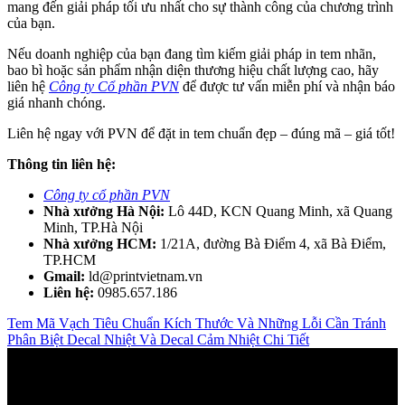
mang đến giải pháp tối ưu nhất cho sự thành công của chương trình
của bạn.
Nếu doanh nghiệp của bạn đang tìm kiếm giải pháp in tem nhãn,
bao bì hoặc sản phẩm nhận diện thương hiệu chất lượng cao, hãy
liên hệ
Công ty Cổ phần PVN
để được tư vấn miễn phí và nhận báo
giá nhanh chóng.
Liên hệ ngay với PVN để đặt in tem chuẩn đẹp – đúng mã – giá tốt!
Thông tin liên hệ:
Công ty cổ phần PVN
Nhà xưởng Hà Nội:
Lô 44D, KCN Quang Minh, xã Quang
Minh, TP.Hà Nội
Nhà xưởng HCM:
1/21A, đường Bà Điểm 4, xã Bà Điểm,
TP.HCM
Gmail:
ld@printvietnam.vn
Liên hệ:
0985.657.186
Tem Mã Vạch Tiêu Chuẩn Kích Thước Và Những Lỗi Cần Tránh
Phân Biệt Decal Nhiệt Và Decal Cảm Nhiệt Chi Tiết