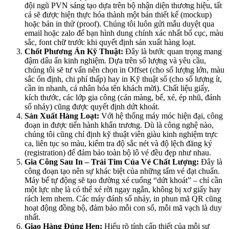
đội ngũ PVN sáng tạo dựa trên bộ nhận diện thương hiệu, tất
cả sẽ được hiện thực hóa thành một bản thiết kế (mockup)
hoặc bản in thử (proof). Chúng tôi luôn gửi mẫu duyệt qua
email hoặc zalo để bạn hình dung chính xác nhất bố cục, màu
sắc, font chữ trước khi quyết định sản xuất hàng loạt.
Chốt Phương Án Kỹ Thuật:
Đây là bước quan trọng mang
đậm dấu ấn kinh nghiệm. Dựa trên số lượng và yêu cầu,
chúng tôi sẽ tư vấn nên chọn in Offset (cho số lượng lớn, màu
sắc ổn định, chi phí thấp) hay in Kỹ thuật số (cho số lượng ít,
cần in nhanh, cá nhân hóa tên khách mời). Chất liệu giấy,
kích thước, các lớp gia công (cán màng, bế, xé, ép nhũ, đánh
số nhảy) cũng được quyết định dứt khoát.
Sản Xuất Hàng Loạt:
Với hệ thống máy móc hiện đại, công
đoạn in được tiến hành khẩn trương. Dù là công nghệ nào,
chúng tôi cũng chỉ định kỹ thuật viên giàu kinh nghiệm trực
ca, liên tục so màu, kiểm tra độ sắc nét và độ lệch đăng ký
(registration) để đảm bảo toàn bộ lô vé đều đẹp như nhau.
Gia Công Sau In – Trái Tim Của Vé Chất Lượng:
Đây là
công đoạn tạo nên sự khác biệt của những tấm vé đạt chuẩn.
Máy bế tự động sẽ tạo đường xé cuống “dứt khoát” – chỉ cần
một lực nhẹ là có thể xé rời ngay ngắn, không bị xơ giấy hay
rách lem nhem. Các máy đánh số nhảy, in phun mã QR cũng
hoạt động đồng bộ, đảm bảo mỗi con số, mỗi mã vạch là duy
nhất.
Giao Hàng Đúng Hẹn:
Hiểu rõ tính cấp thiết của mỗi sự