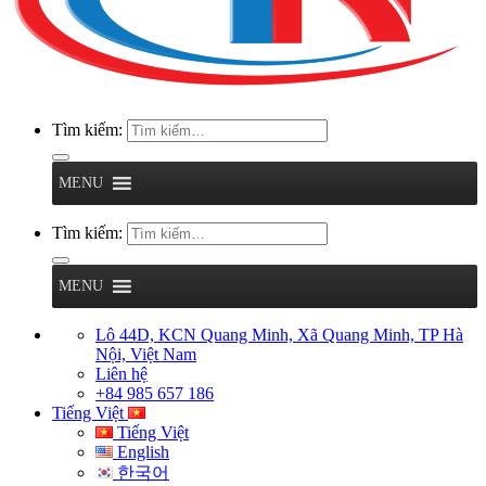
Tìm kiếm:
MENU
Tìm kiếm:
MENU
Lô 44D, KCN Quang Minh, Xã Quang Minh, TP Hà
Nội, Việt Nam
Liên hệ
+84 985 657 186
Tiếng Việt
Tiếng Việt
English
한국어