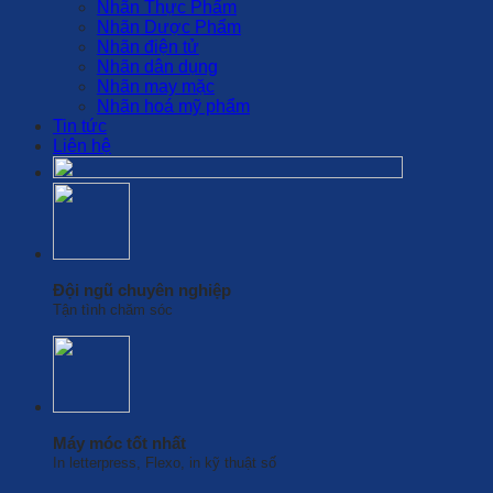
Nhãn Thực Phẩm
Nhãn Dược Phẩm
Nhãn điện tử
Nhãn dân dụng
Nhãn may mặc
Nhãn hoá mỹ phẩm
Tin tức
Liên hệ
Đội ngũ chuyên nghiệp
Tận tình chăm sóc
Máy móc tốt nhất
In letterpress, Flexo, in kỹ thuật số