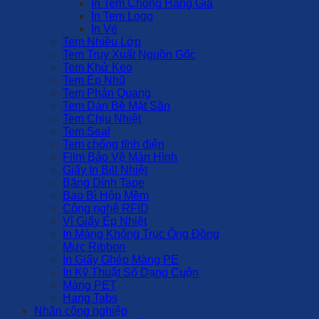
In Tem Chống Hàng Giả
In Tem Logo
In Vé
Tem Nhiều Lớp
Tem Truy Xuất Nguồn Gốc
Tem Khử Keo
Tem Ép Nhũ
Tem Phản Quang
Tem Dán Bề Mặt Sần
Tem Chịu Nhiệt
Tem Seal
Tem chống tĩnh điện
Film Bảo Vệ Màn Hình
Giấy In Bill Nhiệt
Băng Dính Tape
Bao Bì Hộp Mềm
Công nghệ RFID
Vỉ Giấy Ép Nhiệt
In Màng Không Trục Ống Đồng
Mực Ribbon
In Giấy Ghép Màng PE
In Kỹ Thuật Số Dạng Cuộn
Màng PET
Hang Tabs
Nhãn công nghiệp