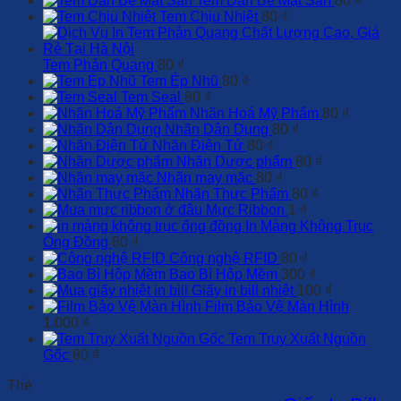
Tem Dán Bề Mặt Sần
80
₫
Tem Chịu Nhiệt
80
₫
Tem Phản Quang
80
₫
Tem Ép Nhũ
80
₫
Tem Seal
80
₫
Nhãn Hoá Mỹ Phẩm
80
₫
Nhãn Dân Dụng
80
₫
Nhãn Điện Tử
80
₫
Nhãn Dược phẩm
80
₫
Nhãn may mặc
80
₫
Nhãn Thực Phẩm
80
₫
Mực Ribbon
1
₫
In Màng Không Trục
Ống Đồng
80
₫
Công nghệ RFID
80
₫
Bao Bì Hộp Mềm
300
₫
Giấy in bill nhiệt
100
₫
Film Bảo Vệ Màn Hình
1.000
₫
Tem Truy Xuất Nguồn
Gốc
80
₫
Thẻ