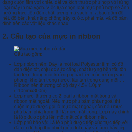
dạng cuộn film với chiều dài và kích thước phù hợp với từng
loại máy in mã vạch. Việc lựa chọn loại mực phù hợp sẽ ảnh
hưởng trực tiếp đến chất lượng mã vạch in ra bao gồm độ
nét, độ bền, khả năng chống trầy xước, phai màu và độ bám
dính trên các vật liệu khác nhau.
2. Cấu tạo của mực in ribbon
Cấu tạọ gồm:
Lớp ribbon nền: Đây là một loại Polyester film, có độ
dẫn điện tốt, chịu đc sức căng, chất lượng bền tốt, tồn
tại được trong môi trường ngoài trời, môi trường văn
phòng, khó tan trong nước, lâu tan trong dung môi,…
Ribbon nền thường có độ dày 4.5± 1.0μm
(110mmx300m)
Lớp mực: thường có 2 loại là ribbon mặt trong và
ribbon mặt ngoài. Nếu mực phủ bám phía ngoài thì
cuộn mực được gọi là mực mặt ngoài, còn nếu mực
phủ bám phía trong thì là mực mặt trong. Lớp này chính
là lớp được phủ lên một mặt của ribbon nền.
Lớp phủ bảo vệ: Là lớp phủ được tiếp xúc trực tiếp với
đầu in để hấp thụ nhiệt giúp đốt cháy và làm chảy lớp