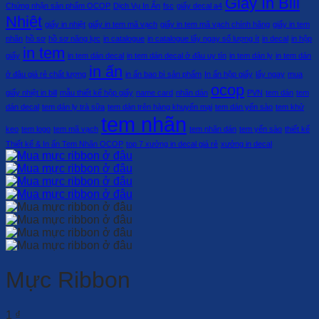
Giấy In Bill
Chứng nhận sản phẩm OCOP
Dịch Vụ In Ấn
fsc
giấy decal a4
Nhiệt
giấy in nhiệt
giấy in tem mã vạch
giấy in tem mã vạch chính hãng
giấy in tem
nhãn
hồ sơ
hồ sơ năng lực
in catalogue
in catalogue lấy ngay số lượng ít
in decal
in hộp
in tem
giấy
in tem dán decal
in tem dán decal ở đâu uy tín
in tem dán ly
in tem dán
in ấn
ở đâu giá rẻ chất lượng
in ấn bao bì sản phẩm
In ấn hộp giấy
lấy ngay
mua
ocop
giấy nhiệt in bill
mẫu thiết kế hộp giấy
name card
nhãn dán
PVN
tem dán
tem
dán decal
tem dán ly trà sữa
tem dán trên hàng khuyến mại
tem dán yến sào
tem khử
tem nhãn
keo
tem logo
tem mã vạch
tem nhãn dán
tem yến sào
thiết kế
Thiết kế & In ấn Tem Nhãn OCOP
top 7 xưởng in decal giá rẻ
xưởng in decal
Mực Ribbon
1
₫