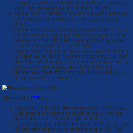
trong nhà hay ở nơi khô ráo, phù hợp cho siêu thị, nhà
sách, các kho hàng hoá nhỏ, ít phải di chuyển.
Ribbon Wax Resin: loại này được dùng để in lên nhãn
vận chuyển, nhãn bao bì, các nhãn của sản phẩm
dược,…
Ribbon Resin: đây là loại mực cao cấp dùng để in lên
các loại chất liệu công nghiệp như vải, da, nhựa tổng
hợp và các nhãn sản phẩm ngoài trời thường xuyên
chịu tác động mạnh mẽ của thời tiết.
Ribbon Wax Premium: sử dụng trong môi trường công
nghiệp hoặc sử dụng trong môi trường trong nhà, thời
gian bảo quản tương đối. Tuy nhiên loại này dễ bị trầy
xước và có tính chịu mài mòn không được cao.
Ribbon Wax Resin Premium: với loại này thì được sử
dụng với chất liệu cao cấp hơn
Những điều
PVN
có
Sản phẩm chính hãng:
Mực ribbon
được PVN nhập
khẩu trực tiếp từ xưởng sản xuất, có đầy đủ các loại
giấy tờ liên quan đến nguồn gốc xuất xứ.
Cam kết đảm bảo chất lượng mực in có độ sắc nét cao,
độ bám dính tốt trên tất cả các bề mặt chất liệu. Thời