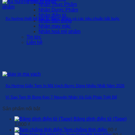
Nhãn Thực Phẩm
Nhãn Dược Phẩm
Nhãn điện tử
Xu hướng thiết kế bao bì dược phẩm và các tiêu chuẩn bắt buộc
Nhãn dân dụng
Nhãn may mặc
Nhãn hoá mỹ phẩm
Tin tức
Liên hệ
Xu Hướng Giấy Tem In Mã Vạch Được Dùng Nhiều Nhất Năm 2026
Vì Sao Tem Bị Bong Keo 7 Nguyên Nhân Và Giải Pháp Triệt Để
Sản phẩm nổi bật
Băng dính điện tử (Tape)
1.000
₫
Tem chống tĩnh điện
80
₫