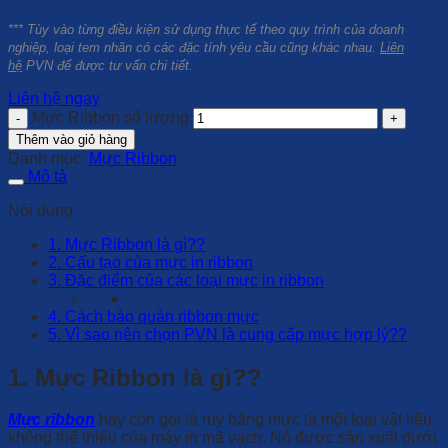
*** Tùy vào từng điều kiện sử dụng thực tế theo quy trình của doanh
nghiệp, loại tem nhãn có các đặc tính yêu cầu cũng khác nhau.
Liên
hệ
PVN để được tư vấn chi tiết.
Liên hệ ngay
Mực Ribbon số lượng
Thêm vào giỏ hàng
Danh mục:
Mực Ribbon
Mô tả
Nội dung
1. Mực Ribbon là gì??
2. Cấu tạo của mực in ribbon
3. Đặc điểm của các loại mực in ribbon
4. Cách bảo quản ribbon mực
5. Vì sao nên chọn PVN là cung cấp mực hợp lý??
1. Mực Ribbon là gì??
Mực ribbon
hay còn gọi là ruy băng mực là một loại vật liệu
không thể thiếu của máy in mã vạch. Nó được sản xuất dưới