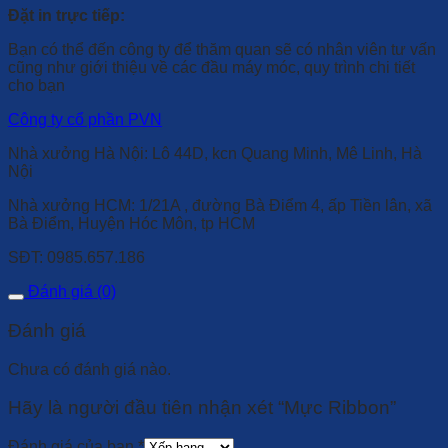
Đặt in trực tiếp:
Bạn có thể đến công ty để thăm quan sẽ có nhân viên tư vấn
cũng như giới thiệu về các đầu máy móc, quy trình chi tiết
cho bạn
Công ty cổ phần PVN
Nhà xưởng Hà Nội: Lô 44D, kcn Quang Minh, Mê Linh, Hà
Nội
Nhà xưởng HCM: 1/21A , đường Bà Điểm 4, ấp Tiền lân, xã
Bà Điểm, Huyện Hóc Môn, tp HCM
SĐT: 0985.657.186
Đánh giá (0)
Đánh giá
Chưa có đánh giá nào.
Hãy là người đầu tiên nhận xét “Mực Ribbon”
Đánh giá của bạn
*