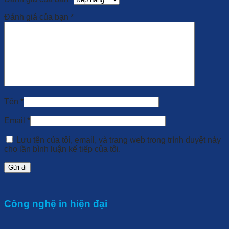
Đánh giá của bạn
*
Tên
*
Email
*
Lưu tên của tôi, email, và trang web trong trình duyệt này
cho lần bình luận kế tiếp của tôi.
Công nghệ in hiện đại