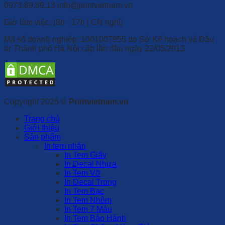
0973.89.89.13
info@printvietnam.vn
​Giờ làm việc: (8h - 17h | CN nghỉ)
Mã số doanh nghiệp: 1001007955 do Sở Kế hoạch và Đầu
tư Thành phố Hà Nội cấp lần đầu ngày 22/05/2013
Copyright 2026 ©
Printvietnam.vn
Trang chủ
Giới thiệu
Sản phẩm
In tem nhãn
In Tem Giấy
In Decal Nhựa
In Tem Vỡ
In Decal Trong
In Tem Bạc
In Tem Nhôm
In Tem 7 Màu
In Tem Bảo Hành