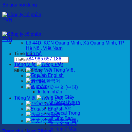
Bỏ qua nội dung
Lô 44D, KCN Quang Minh, Xã Quang Minh, TP
Hà Nội, Việt Nam
Liên hệ
Tìm kiếm:
+84 985 657 186
Tiếng Việt
Tiếng Việt
MENU
MENU
English
Trang chủ
한국어
Giới thiệu
Sản phẩm
中文 (中国)
In tem nhãn
In Tem Giấy
Tiếng Việt
In Decal Nhựa
Tiếng Việt
In Tem Vỡ
English
In Decal Trong
한국어
In Tem Bạc
中文 (中国)
In Tem Nhôm
In Tem 7 Màu
Trang chủ
/
Mực Ribbon