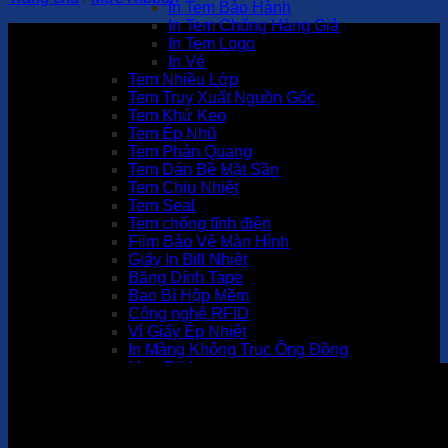
In Tem Bảo Hành
In Tem Chống Hàng Giả
In Tem Logo
In Vé
Tem Nhiều Lớp
Tem Truy Xuất Nguồn Gốc
Tem Khử Keo
Tem Ép Nhũ
Tem Phản Quang
Tem Dán Bề Mặt Sần
Tem Chịu Nhiệt
Tem Seal
Tem chống tĩnh điện
Film Bảo Vệ Màn Hình
Giấy In Bill Nhiệt
Băng Dính Tape
Bao Bì Hộp Mềm
Công nghệ RFID
Vỉ Giấy Ép Nhiệt
In Màng Không Trục Ống Đồng
Mực Ribbon
In Giấy Ghép Màng PE
In Kỹ Thuật Số Dạng Cuộn
Màng PET
Hang Tabs