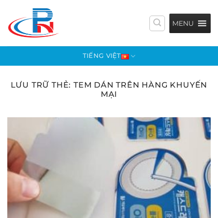
Bỏ
qua
MENU
nội
dung
TIẾNG VIỆT
LƯU TRỮ THẺ:
TEM DÁN TRÊN HÀNG KHUYẾN
MẠI