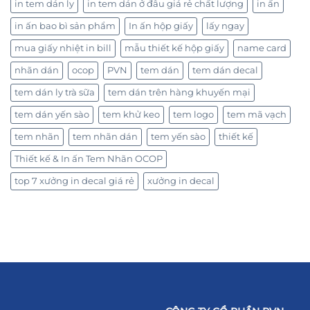
in tem dán ly
in tem dán ở đâu giá rẻ chất lượng
in ấn
in ấn bao bì sản phẩm
In ấn hộp giấy
lấy ngay
mua giấy nhiệt in bill
mẫu thiết kế hộp giấy
name card
nhãn dán
ocop
PVN
tem dán
tem dán decal
tem dán ly trà sữa
tem dán trên hàng khuyến mại
tem dán yến sào
tem khử keo
tem logo
tem mã vạch
tem nhãn
tem nhãn dán
tem yến sào
thiết kế
Thiết kế & In ấn Tem Nhãn OCOP
top 7 xưởng in decal giá rẻ
xưởng in decal