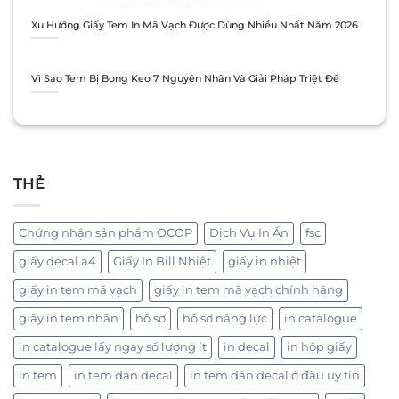
Xu Hướng Giấy Tem In Mã Vạch Được Dùng Nhiều Nhất Năm 2026
Vì Sao Tem Bị Bong Keo 7 Nguyên Nhân Và Giải Pháp Triệt Để
THẺ
Chứng nhận sản phẩm OCOP
Dịch Vụ In Ấn
fsc
giấy decal a4
Giấy In Bill Nhiệt
giấy in nhiệt
giấy in tem mã vạch
giấy in tem mã vạch chính hãng
giấy in tem nhãn
hồ sơ
hồ sơ năng lực
in catalogue
in catalogue lấy ngay số lượng ít
in decal
in hộp giấy
in tem
in tem dán decal
in tem dán decal ở đâu uy tín