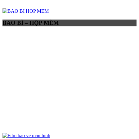
BAO BÌ – HỘP MỀM