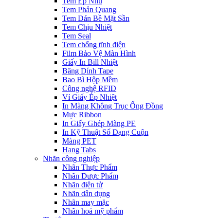
Tem Ép Nhũ
Tem Phản Quang
Tem Dán Bề Mặt Sần
Tem Chịu Nhiệt
Tem Seal
Tem chống tĩnh điện
Film Bảo Vệ Màn Hình
Giấy In Bill Nhiệt
Băng Dính Tape
Bao Bì Hộp Mềm
Công nghệ RFID
Vỉ Giấy Ép Nhiệt
In Màng Không Trục Ống Đồng
Mực Ribbon
In Giấy Ghép Màng PE
In Kỹ Thuật Số Dạng Cuộn
Màng PET
Hang Tabs
Nhãn công nghiệp
Nhãn Thực Phẩm
Nhãn Dược Phẩm
Nhãn điện tử
Nhãn dân dụng
Nhãn may mặc
Nhãn hoá mỹ phẩm