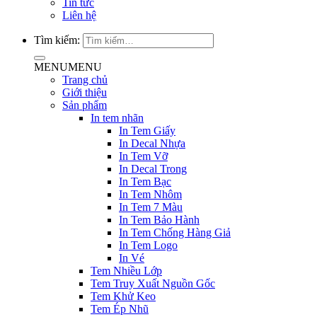
Tin tức
Liên hệ
Tìm kiếm:
MENU
MENU
Trang chủ
Giới thiệu
Sản phẩm
In tem nhãn
In Tem Giấy
In Decal Nhựa
In Tem Vỡ
In Decal Trong
In Tem Bạc
In Tem Nhôm
In Tem 7 Màu
In Tem Bảo Hành
In Tem Chống Hàng Giả
In Tem Logo
In Vé
Tem Nhiều Lớp
Tem Truy Xuất Nguồn Gốc
Tem Khử Keo
Tem Ép Nhũ