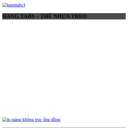
HANG TABS – THẺ NHỰA TREO