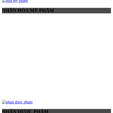
NHÃN HÓA MỸ PHẨM
NHÃN DƯỢC PHẨM