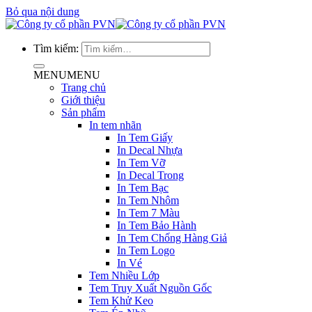
Bỏ qua nội dung
Tìm kiếm:
MENU
MENU
Trang chủ
Giới thiệu
Sản phẩm
In tem nhãn
In Tem Giấy
In Decal Nhựa
In Tem Vỡ
In Decal Trong
In Tem Bạc
In Tem Nhôm
In Tem 7 Màu
In Tem Bảo Hành
In Tem Chống Hàng Giả
In Tem Logo
In Vé
Tem Nhiều Lớp
Tem Truy Xuất Nguồn Gốc
Tem Khử Keo