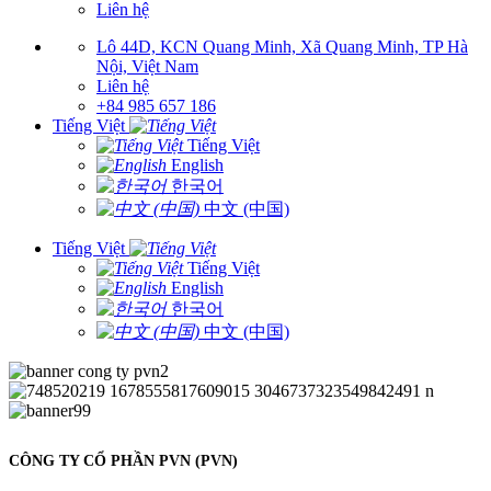
Liên hệ
Lô 44D, KCN Quang Minh, Xã Quang Minh, TP Hà
Nội, Việt Nam
Liên hệ
+84 985 657 186
Tiếng Việt
Tiếng Việt
English
한국어
中文 (中国)
Tiếng Việt
Tiếng Việt
English
한국어
中文 (中国)
CÔNG TY CỔ PHẦN PVN (PVN)