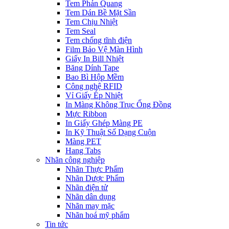
Tem Phản Quang
Tem Dán Bề Mặt Sần
Tem Chịu Nhiệt
Tem Seal
Tem chống tĩnh điện
Film Bảo Vệ Màn Hình
Giấy In Bill Nhiệt
Băng Dính Tape
Bao Bì Hộp Mềm
Công nghệ RFID
Vỉ Giấy Ép Nhiệt
In Màng Không Trục Ống Đồng
Mực Ribbon
In Giấy Ghép Màng PE
In Kỹ Thuật Số Dạng Cuộn
Màng PET
Hang Tabs
Nhãn công nghiệp
Nhãn Thực Phẩm
Nhãn Dược Phẩm
Nhãn điện tử
Nhãn dân dụng
Nhãn may mặc
Nhãn hoá mỹ phẩm
Tin tức