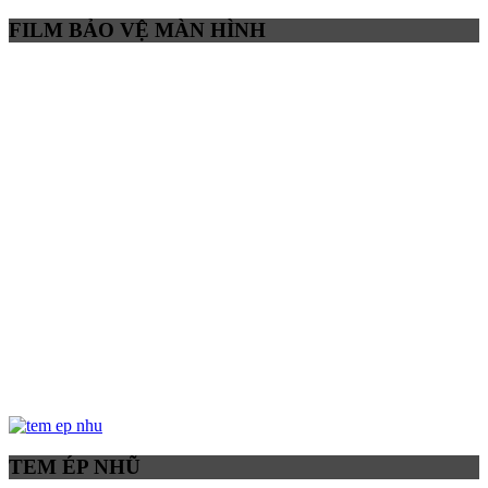
FILM BẢO VỆ MÀN HÌNH
TEM ÉP NHŨ