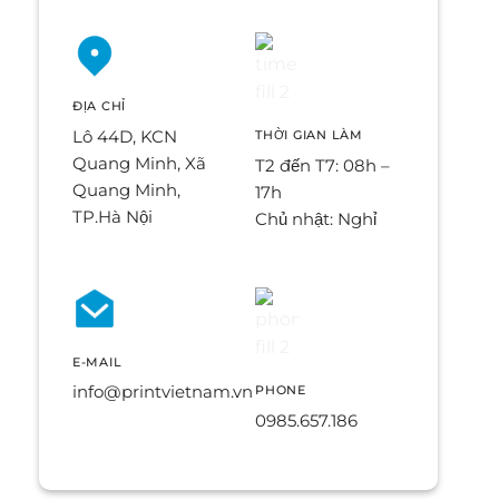
ĐỊA CHỈ
Lô 44D, KCN
THỜI GIAN LÀM
Quang Minh, Xã
T2 đến T7: 08h –
Quang Minh,
17h
TP.Hà Nội
Chủ nhật: Nghỉ
E-MAIL
info@printvietnam.vn
PHONE
0985.657.186