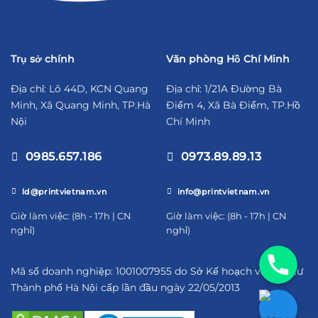
Trụ sở chính
Văn phòng Hồ Chí Minh
Địa chỉ: Lô 44D, KCN Quang
Địa chỉ: 1/21A Đường Bà
Minh, Xã Quang Minh, TP.Hà
Điểm 4, Xã Bà Điểm, TP.Hồ
Nội
Chí Minh
0985.657.186
0973.89.89.13
ld@printvietnam.vn
info@printvietnam.vn
​Giờ làm việc: (8h - 17h | CN
​Giờ làm việc: (8h - 17h | CN
nghỉ)
nghỉ)
09856571
Mã số doanh nghiệp: 1001007955 do Sở Kế hoạch và Đầu tư
Thành phố Hà Nội cấp lần đầu ngày 22/05/2013
https://za