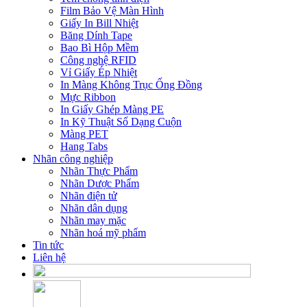
Film Bảo Vệ Màn Hình
Giấy In Bill Nhiệt
Băng Dính Tape
Bao Bì Hộp Mềm
Công nghệ RFID
Vỉ Giấy Ép Nhiệt
In Màng Không Trục Ống Đồng
Mực Ribbon
In Giấy Ghép Màng PE
In Kỹ Thuật Số Dạng Cuộn
Màng PET
Hang Tabs
Nhãn công nghiệp
Nhãn Thực Phẩm
Nhãn Dược Phẩm
Nhãn điện tử
Nhãn dân dụng
Nhãn may mặc
Nhãn hoá mỹ phẩm
Tin tức
Liên hệ