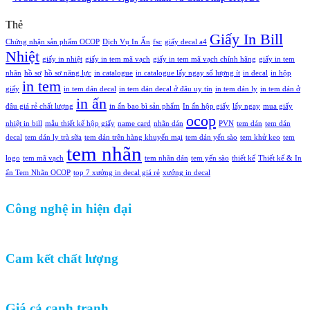
Thẻ
Giấy In Bill
Chứng nhận sản phẩm OCOP
Dịch Vụ In Ấn
fsc
giấy decal a4
Nhiệt
giấy in nhiệt
giấy in tem mã vạch
giấy in tem mã vạch chính hãng
giấy in tem
nhãn
hồ sơ
hồ sơ năng lực
in catalogue
in catalogue lấy ngay số lượng ít
in decal
in hộp
in tem
giấy
in tem dán decal
in tem dán decal ở đâu uy tín
in tem dán ly
in tem dán ở
in ấn
đâu giá rẻ chất lượng
in ấn bao bì sản phẩm
In ấn hộp giấy
lấy ngay
mua giấy
ocop
nhiệt in bill
mẫu thiết kế hộp giấy
name card
nhãn dán
PVN
tem dán
tem dán
decal
tem dán ly trà sữa
tem dán trên hàng khuyến mại
tem dán yến sào
tem khử keo
tem
tem nhãn
logo
tem mã vạch
tem nhãn dán
tem yến sào
thiết kế
Thiết kế & In
ấn Tem Nhãn OCOP
top 7 xưởng in decal giá rẻ
xưởng in decal
Công nghệ in hiện đại
Cam kết chất lượng
Giá cả cạnh tranh