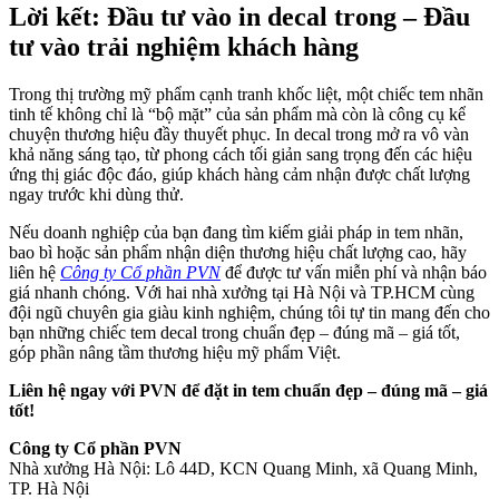
Lời kết: Đầu tư vào in decal trong – Đầu
tư vào trải nghiệm khách hàng
Trong thị trường mỹ phẩm cạnh tranh khốc liệt, một chiếc tem nhãn
tinh tế không chỉ là “bộ mặt” của sản phẩm mà còn là công cụ kể
chuyện thương hiệu đầy thuyết phục. In decal trong mở ra vô vàn
khả năng sáng tạo, từ phong cách tối giản sang trọng đến các hiệu
ứng thị giác độc đáo, giúp khách hàng cảm nhận được chất lượng
ngay trước khi dùng thử.
Nếu doanh nghiệp của bạn đang tìm kiếm giải pháp in tem nhãn,
bao bì hoặc sản phẩm nhận diện thương hiệu chất lượng cao, hãy
liên hệ
Công ty Cổ phần PVN
để được tư vấn miễn phí và nhận báo
giá nhanh chóng. Với hai nhà xưởng tại Hà Nội và TP.HCM cùng
đội ngũ chuyên gia giàu kinh nghiệm, chúng tôi tự tin mang đến cho
bạn những chiếc tem decal trong chuẩn đẹp – đúng mã – giá tốt,
góp phần nâng tầm thương hiệu mỹ phẩm Việt.
Liên hệ ngay với PVN để đặt in tem chuẩn đẹp – đúng mã – giá
tốt!
Công ty Cổ phần PVN
Nhà xưởng Hà Nội: Lô 44D, KCN Quang Minh, xã Quang Minh,
TP. Hà Nội