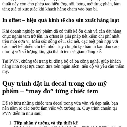
thuật này còn cho phép tạo hiệu ứng nổi, bóng mờ từng phần, làm
tăng giá trị xúc giác khi khách hàng chạm vào bao bì.
In offset – hiệu quả kinh tế cho sản xuất hàng loạt
Khi doanh nghiệp mỹ phẩm đã có thiết kế ổn định và cần đặt hàng
chục nghìn tem trở lên, in offset là giải pháp tiết kiệm chi phí nhất
trên mỗi đơn vị. Màu sắc đồng đều, sắc nét, đặc biệt phù hợp với
các thiết kế nhiều chi tiết nhỏ. Tuy chi phí tạo bản in ban đầu cao,
nhưng với số lượng lớn, giá thành tem sẽ giảm đáng kể.
Tại PVN, chúng tôi trang bị đồng bộ cả ba công nghệ, giúp khách
hàng linh hoạt lựa chọn dựa trên ngân sách, tiến độ và yêu cầu thẩm
mỹ.
Quy trình đặt in decal trong cho mỹ
phẩm – “may đo” từng chiếc tem
Để sở hữu những chiếc tem decal trong vừa vặn và đẹp mắt, bạn
nên nắm rõ các bước làm việc với xưởng in. Quy trình chuẩn tại
PVN diễn ra như sau:
Tiếp nhận ý tưởng và tệp thiết kế