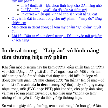
tem mỹ phẩm?
In kỹ thuật số – lựa chọn linh hoạt cho đơn hàng nhỏ
In UV – “ông vua” của độ bền và thẩm mỹ
In offset – hiệu quả kinh tế cho sản xuất hàng loạt
Quy trình đặt in decal trong cho mỹ phẩm – “may đo” từng
chiếc tem
Mẹo chọn in decal trong để tem mỹ phẩm “ghi điểm” tuyệt
đối
Lời kết: Đầu tư vào in decal trong – Đầu tư vào trải nghiệm
khách hàng
In decal trong – “Lớp áo” vô hình nâng
tầm thương hiệu mỹ phẩm
Khi cầm một lọ serum hay hũ kem dưỡng, điều khiến bạn tin tưởng
vào chất lượng thường bắt đầu từ vẻ ngoài của nó. Một chiếc tem
nhãn trong suốt, ôm sát thân chai thủy tinh, chỉ hiển thị logo và
dòng chữ tinh giản, tựa như chúng được “in thẳng” lên bề mặt – đó
chính là sức mạnh của
in decal trong
. Kỹ thuật này sử dụng màng
nhựa trong suốt (PVC hoặc PET) phủ keo sẵn, cho phép ánh sáng
và màu sắc sản phẩm xuyên qua, tạo hiệu ứng “không có tem”
nhưng vẫn truyền tải đầy đủ thông điệp thương hiệu.
So với tem giấy thông thường, tem decal trong bền hơn gấp 6 lần,