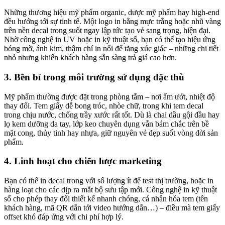
Những thương hiệu mỹ phẩm organic, dược mỹ phẩm hay high-end
đều hướng tới sự tinh tế. Một logo in bằng mực trắng hoặc nhũ vàng
trên nền decal trong suốt ngay lập tức tạo vẻ sang trọng, hiện đại.
Nhờ công nghệ in UV hoặc in kỹ thuật số, bạn có thể tạo hiệu ứng
bóng mờ, ánh kim, thậm chí in nổi để tăng xúc giác – những chi tiết
nhỏ nhưng khiến khách hàng sẵn sàng trả giá cao hơn.
3.
Bền bỉ trong môi trường sử dụng đặc thù
Mỹ phẩm thường được đặt trong phòng tắm – nơi ẩm ướt, nhiệt độ
thay đổi. Tem giấy dễ bong tróc, nhòe chữ, trong khi tem decal
trong chịu nước, chống trầy xước rất tốt. Dù là chai dầu gội đầu hay
lọ kem dưỡng da tay, lớp keo chuyên dụng vẫn bám chắc trên bề
mặt cong, thủy tinh hay nhựa, giữ nguyên vẻ đẹp suốt vòng đời sản
phẩm.
4.
Linh hoạt cho chiến lược marketing
Bạn có thể in decal trong với số lượng ít để test thị trường, hoặc in
hàng loạt cho các dịp ra mắt bộ sưu tập mới. Công nghệ in kỹ thuật
số cho phép thay đổi thiết kế nhanh chóng, cá nhân hóa tem (tên
khách hàng, mã QR dẫn tới video hướng dẫn…) – điều mà tem giấy
offset khó đáp ứng với chi phí hợp lý.