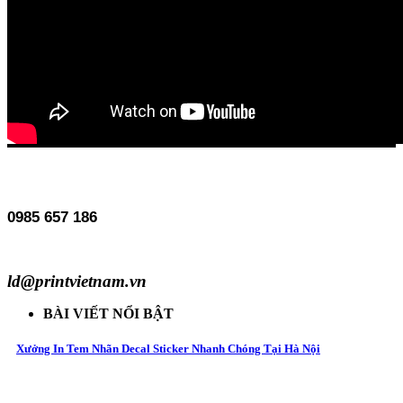
0985 657 186
ld@printvietnam.vn
BÀI VIẾT NỔI BẬT
Xưởng In Tem Nhãn Decal Sticker Nhanh Chóng Tại Hà Nội