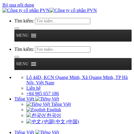
Bỏ qua nội dung
Tìm kiếm:
MENU
Tìm kiếm:
MENU
Lô 44D, KCN Quang Minh, Xã Quang Minh, TP Hà
Nội, Việt Nam
Liên hệ
+84 985 657 186
Tiếng Việt
Tiếng Việt
English
한국어
中文 (中国)
Tiếng Việt