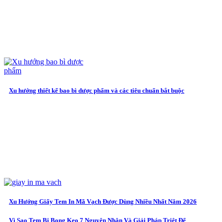
Xu hướng thiết kế bao bì dược phẩm và các tiêu chuẩn bắt buộc
Xu Hướng Giấy Tem In Mã Vạch Được Dùng Nhiều Nhất Năm 2026
Vì Sao Tem Bị Bong Keo 7 Nguyên Nhân Và Giải Pháp Triệt Để