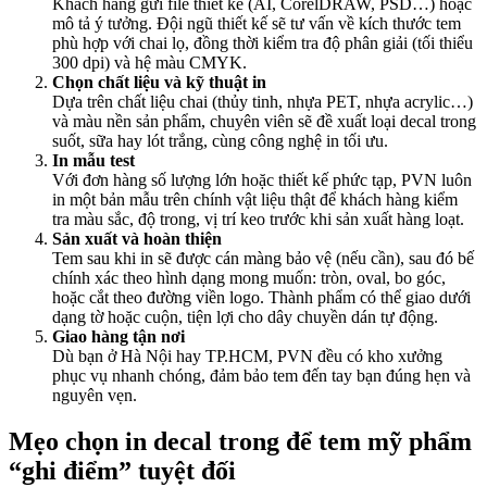
Khách hàng gửi file thiết kế (AI, CorelDRAW, PSD…) hoặc
mô tả ý tưởng. Đội ngũ thiết kế sẽ tư vấn về kích thước tem
phù hợp với chai lọ, đồng thời kiểm tra độ phân giải (tối thiểu
300 dpi) và hệ màu CMYK.
Chọn chất liệu và kỹ thuật in
Dựa trên chất liệu chai (thủy tinh, nhựa PET, nhựa acrylic…)
và màu nền sản phẩm, chuyên viên sẽ đề xuất loại decal trong
suốt, sữa hay lót trắng, cùng công nghệ in tối ưu.
In mẫu test
Với đơn hàng số lượng lớn hoặc thiết kế phức tạp, PVN luôn
in một bản mẫu trên chính vật liệu thật để khách hàng kiểm
tra màu sắc, độ trong, vị trí keo trước khi sản xuất hàng loạt.
Sản xuất và hoàn thiện
Tem sau khi in sẽ được cán màng bảo vệ (nếu cần), sau đó bế
chính xác theo hình dạng mong muốn: tròn, oval, bo góc,
hoặc cắt theo đường viền logo. Thành phẩm có thể giao dưới
dạng tờ hoặc cuộn, tiện lợi cho dây chuyền dán tự động.
Giao hàng tận nơi
Dù bạn ở Hà Nội hay TP.HCM, PVN đều có kho xưởng
phục vụ nhanh chóng, đảm bảo tem đến tay bạn đúng hẹn và
nguyên vẹn.
Mẹo chọn in decal trong để tem mỹ phẩm
“ghi điểm” tuyệt đối