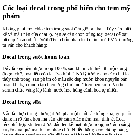
Các loại decal trong phổ biến cho tem mỹ
phẩm
Không phải mọi chiếc tem trong suốt đều giống nhau. Tùy vào thiết
kế và màu nền của chai lọ, bạn sẽ cần chọn đúng loại decal để đạt
hiệu quả cao nhất. Dưới đây là bốn phân loại chính mà PVN thường
tư vấn cho khách hàng:
Decal trong suốt hoàn toàn
Đây là loại nền nhựa trong 100%, sau khi in chỉ hiển thị nội dung
(logo, chữ, họa tiết) còn lại “vô hình”. Nó lý tưởng cho các chai lọ
thủy tinh trong, sản phẩm có màu sắc đẹp muốn khoe nguyên bản,
hoặc khi bạn muốn tạo hiệu ứng chữ “nổi” trên nền kính. Ví dụ:
serum chứa vàng lấp lánh, nước hoa hồng cánh hoa tự nhiên.
Decal trong sữa
Vẫn là nhựa trong nhưng được pha một chút sắc trắng sữa, giúp nội
dung in rõ ràng hơn mà vẫn giữ cảm giác mềm mại, tinh tế. Loại
này phù hợp khi tem được dán lên bề mặt nhựa trong, nơi ánh sáng
xuyên qua quá mạnh làm nhòe chữ. Nhiều hãng kem chống nắng,