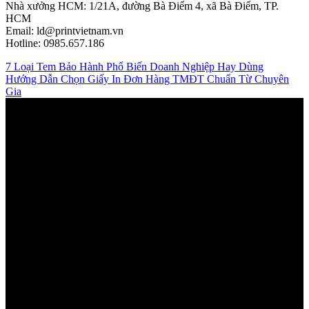
Nhà xưởng HCM: 1/21A, đường Bà Điểm 4, xã Bà Điểm, TP.
HCM
Email: ld@printvietnam.vn
Hotline: 0985.657.186
7 Loại Tem Bảo Hành Phổ Biến Doanh Nghiệp Hay Dùng
Hướng Dẫn Chọn Giấy In Đơn Hàng TMĐT Chuẩn Từ Chuyên
Gia