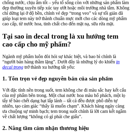
chống nước, chịu ẩm tốt – yếu tố sống còn với những sản phẩm làm
đẹp thường xuyên tiếp xúc tay ướt hoặc môi trường nhà tắm. Không
chỉ dừng lại ở độ bền, chính vẻ đẹp “trong veo” và sự tối giản đã
giúp loại tem này trở thành chuẩn mực mới cho các dòng mỹ phẩm
cao cấp, từ nước hoa, tinh chất cho đến mặt nạ, sữa rửa mặt.
Tại sao in decal trong là xu hướng tem
cao cấp cho mỹ phẩm?
Ngành mỹ phẩm luôn đòi hỏi sự khác biệt, và bao bì chính là
“người bán hàng thầm lặng”. Dưới đây là những lý do khiến
in
decal trong
trở thành xu hướng tất yếu:
1.
Tôn trọn vẻ đẹp nguyên bản của sản phẩm
Với đặc tính nền trong suốt, tem không che đi màu sắc hay kết cấu
của mỹ phẩm bên trong. Một chai nước hoa màu hổ phách, một lọ
tẩy tế bào chết dạng hạt lấp lánh – tất cả đều được phô diễn tự
nhiên, tạo cảm giác “thấy là muốn chạm”. Khách hàng ngày càng
ưa chuộng sự minh bạch; tem trong suốt chính là lời cam kết ngầm
về chất lượng “không có gì phải che giấu”.
2.
Nâng tầm cảm nhận thương hiệu