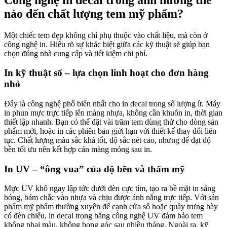
nào đến chất lượng tem mỹ phẩm?
Một chiếc tem đẹp không chỉ phụ thuộc vào chất liệu, mà còn ở
công nghệ in. Hiểu rõ sự khác biệt giữa các kỹ thuật sẽ giúp bạn
chọn đúng nhà cung cấp và tiết kiệm chi phí.
In kỹ thuật số – lựa chọn linh hoạt cho đơn hàng
nhỏ
Đây là công nghệ phổ biến nhất cho in decal trong số lượng ít. Máy
in phun mực trực tiếp lên màng nhựa, không cần khuôn in, thời gian
thiết lập nhanh. Bạn có thể đặt vài trăm tem dùng thử cho dòng sản
phẩm mới, hoặc in các phiên bản giới hạn với thiết kế thay đổi liên
tục. Chất lượng màu sắc khá tốt, độ sắc nét cao, nhưng để đạt độ
bền tối ưu nên kết hợp cán màng mỏng sau in.
In UV – “ông vua” của độ bền và thẩm mỹ
Mực UV khô ngay lập tức dưới đèn cực tím, tạo ra bề mặt in sáng
bóng, bám chắc vào nhựa và chịu được ánh nắng trực tiếp. Với sản
phẩm mỹ phẩm thường xuyên để cạnh cửa sổ hoặc quầy trưng bày
có đèn chiếu, in decal trong bằng công nghệ UV đảm bảo tem
không phai màu, không bong góc sau nhiều tháng. Ngoài ra, kỹ