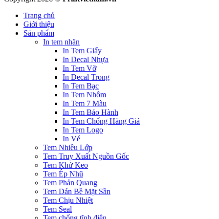
Trang chủ
Giới thiệu
Sản phẩm
In tem nhãn
In Tem Giấy
In Decal Nhựa
In Tem Vỡ
In Decal Trong
In Tem Bạc
In Tem Nhôm
In Tem 7 Màu
In Tem Bảo Hành
In Tem Chống Hàng Giả
In Tem Logo
In Vé
Tem Nhiều Lớp
Tem Truy Xuất Nguồn Gốc
Tem Khử Keo
Tem Ép Nhũ
Tem Phản Quang
Tem Dán Bề Mặt Sần
Tem Chịu Nhiệt
Tem Seal
Tem chống tĩnh điện