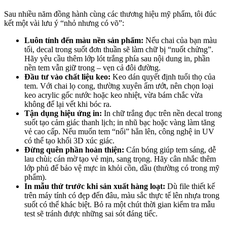
Sau nhiều năm đồng hành cùng các thương hiệu mỹ phẩm, tôi đúc
kết một vài lưu ý “nhỏ nhưng có võ”:
Luôn tính đến màu nền sản phẩm:
Nếu chai của bạn màu
tối, decal trong suốt đơn thuần sẽ làm chữ bị “nuốt chửng”.
Hãy yêu cầu thêm lớp lót trắng phía sau nội dung in, phần
nền tem vẫn giữ trong – vẹn cả đôi đường.
Đầu tư vào chất liệu keo:
Keo dán quyết định tuổi thọ của
tem. Với chai lọ cong, thường xuyên ẩm ướt, nên chọn loại
keo acrylic gốc nước hoặc keo nhiệt, vừa bám chắc vừa
không để lại vết khi bóc ra.
Tận dụng hiệu ứng in:
In chữ trắng đục trên nền decal trong
suốt tạo cảm giác thanh lịch; in nhũ bạc hoặc vàng làm tăng
vẻ cao cấp. Nếu muốn tem “nổi” hẳn lên, công nghệ in UV
có thể tạo khối 3D xúc giác.
Đừng quên phần hoàn thiện:
Cán bóng giúp tem sáng, dễ
lau chùi; cán mờ tạo vẻ mịn, sang trọng. Hãy cân nhắc thêm
lớp phủ để bảo vệ mực in khỏi cồn, dầu (thường có trong mỹ
phẩm).
In mẫu thử trước khi sản xuất hàng loạt:
Dù file thiết kế
trên máy tính có đẹp đến đâu, màu sắc thực tế lên nhựa trong
suốt có thể khác biệt. Bỏ ra một chút thời gian kiểm tra mẫu
test sẽ tránh được những sai sót đáng tiếc.