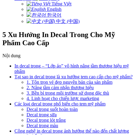
Tiếng Việt
English
한국어
中文 (中国)
5 Xu Hướng In Decal Trong Cho Mỹ
Phẩm Cao Cấp
Nội dung
In decal trong – “Lớp áo” vô hình nâng tầm thương hiệu mỹ
phẩm
Tại sao in decal trong là xu hướng tem cao cấp cho mỹ phẩm?
1. Tôn trọn vẻ đẹp nguyên bản của sản phẩm
2. Nâng tầm cảm nhận thương hiệu
3. Bền bỉ trong môi trường sử dụng đặc thù
4. Linh hoạt cho chiến lược marketing
Các loại decal trong phổ biến cho tem mỹ phẩm
Decal trong suốt hoàn toàn
Decal trong sữa
Decal trong lót trắng
Decal trong màu
Công nghệ in decal trong ảnh hưởng thế nào đến chất lượng