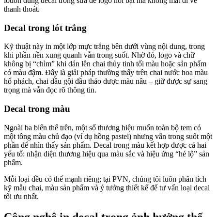
lotion dùng decal trong sữa để logo nổi bật mà không mất đi vẻ
thanh thoát.
Decal trong lót trắng
Kỹ thuật này in một lớp mực trắng bên dưới vùng nội dung, trong
khi phần nền xung quanh vẫn trong suốt. Nhờ đó, logo và chữ
không bị “chìm” khi dán lên chai thủy tinh tối màu hoặc sản phẩm
có màu đậm. Đây là giải pháp thường thấy trên chai nước hoa màu
hổ phách, chai dầu gội đầu thảo dược màu nâu – giữ được sự sang
trọng mà vẫn đọc rõ thông tin.
Decal trong màu
Ngoài ba biến thể trên, một số thương hiệu muốn toàn bộ tem có
một tông màu chủ đạo (ví dụ hồng pastel) nhưng vẫn trong suốt một
phần để nhìn thấy sản phẩm. Decal trong màu kết hợp được cả hai
yếu tố: nhận diện thương hiệu qua màu sắc và hiệu ứng “hé lộ” sản
phẩm.
Mỗi loại đều có thế mạnh riêng; tại PVN, chúng tôi luôn phân tích
kỹ mẫu chai, màu sản phẩm và ý tưởng thiết kế để tư vấn loại decal
tối ưu nhất.
Công nghệ in decal trong ảnh hưởng thế