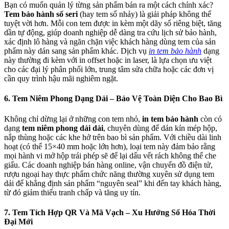
Bạn có muốn quản lý từng sản phẩm bán ra một cách chính xác?
Tem bảo hành số seri
(hay tem số nhảy) là giải pháp không thể
tuyệt vời hơn. Mỗi con tem được in kèm một dãy số riêng biệt, tăng
dần tự động, giúp doanh nghiệp dễ dàng tra cứu lịch sử bảo hành,
xác định lô hàng và ngăn chặn việc khách hàng dùng tem của sản
phẩm này dán sang sản phẩm khác. Dịch vụ
in tem bảo hành
dạng
này thường đi kèm với in offset hoặc in laser, là lựa chọn ưu việt
cho các đại lý phân phối lớn, trung tâm sửa chữa hoặc các đơn vị
cần quy trình hậu mãi nghiêm ngặt.
6. Tem Niêm Phong Dạng Dải – Bảo Vệ Toàn Diện Cho Bao Bì
Không chỉ dừng lại ở những con tem nhỏ,
in tem bảo hành
còn có
dạng
tem niêm phong dải dài
, chuyên dùng để dán kín mép hộp,
nắp thùng hoặc các khe hở trên bao bì sản phẩm. Với chiều dài linh
hoạt (có thể 15×40 mm hoặc lớn hơn), loại tem này đảm bảo rằng
mọi hành vi mở hộp trái phép sẽ để lại dấu vết rách không thể che
giấu. Các doanh nghiệp bán hàng online, vận chuyển đồ điện tử,
rượu ngoại hay thực phẩm chức năng thường xuyên sử dụng tem
dải để khẳng định sản phẩm “nguyên seal” khi đến tay khách hàng,
từ đó giảm thiểu tranh chấp và tăng uy tín.
7. Tem Tích Hợp QR Và Mã Vạch – Xu Hướng Số Hóa Thời
Đại Mới