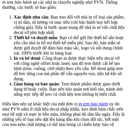
in tem bảo hành
tại các nhà in chuyên nghiệp như PVN. Thông
thường, các bước sẽ bao gồm:
Xác định nhu cầu
: Bạn trao đổi với nhà in về loại sản phẩm,
vị trí dán, số lượng và mục tiêu (chỉ bảo hành hay kết hợp
chống giả). Đây là bước quan trọng để nhà in tư vấn chất liệu
decal vỡ phù hợp nhất.
Thiết kế và duyệt mẫu
: Bạn có thể gửi file thiết kế sẵn hoặc
yêu cầu nhà in hỗ trợ thiết kế miễn phí. Sau đó, bản mẫu sẽ
được gửi duyệt để đảm bảo màu sắc, logo và nội dung chính
xác 100% trước khi in hàng loạt.
In và bế demi
: Công đoạn in được thực hiện trên decal vỡ
với công nghệ offset hoặc laser, sau đó tem được cắt bế tạo
hình (tròn, vuông, chữ nhật) theo yêu cầu. Bế demi giúp tem
dễ bóc từng con mà phần đế vẫn nguyên vẹn, tiện lợi khi sử
dụng.
Giao hàng và bảo quản
: Tem thành phẩm được giao dưới
dạng tờ hoặc cuộn. Bạn nên bảo quản nơi khô ráo, tránh ánh
nắng trực tiếp để keo và chất liệu tem không bị biến chất.
Điều làm nên sự khác biệt của một đơn vị
in tem bảo hành
uy tín
như PVN nằm ở chất liệu decal nhập khẩu, keo dính bám chắc trên
mọi bề mặt và mực in bền màu, không phai dù dán lâu ngày. Đây là
những yếu tố bạn nên đặt lên hàng đầu khi chọn đối tác, bởi một
con tem kém chất lượng có thể làm hỏng cả chiến lược bảo vệ