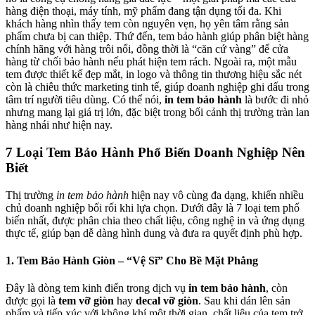
hàng điện thoại, máy tính, mỹ phẩm đang tận dụng tối đa. Khi
khách hàng nhìn thấy tem còn nguyên vẹn, họ yên tâm rằng sản
phẩm chưa bị can thiệp. Thứ đến, tem bảo hành giúp phân biệt hàng
chính hãng với hàng trôi nổi, đồng thời là “căn cứ vàng” để cửa
hàng từ chối bảo hành nếu phát hiện tem rách. Ngoài ra, một mẫu
tem được thiết kế đẹp mắt, in logo và thông tin thương hiệu sắc nét
còn là chiêu thức marketing tinh tế, giúp doanh nghiệp ghi dấu trong
tâm trí người tiêu dùng. Có thể nói,
in tem bảo hành
là bước đi nhỏ
nhưng mang lại giá trị lớn, đặc biệt trong bối cảnh thị trường tràn lan
hàng nhái như hiện nay.
7 Loại Tem Bảo Hành Phổ Biến Doanh Nghiệp Nên
Biết
Thị trường
in tem bảo hành
hiện nay vô cùng đa dạng, khiến nhiều
chủ doanh nghiệp bối rối khi lựa chọn. Dưới đây là 7 loại tem phổ
biến nhất, được phân chia theo chất liệu, công nghệ in và ứng dụng
thực tế, giúp bạn dễ dàng hình dung và đưa ra quyết định phù hợp.
1. Tem Bảo Hành Giòn – “Vệ Sĩ” Cho Bề Mặt Phẳng
Đây là dòng tem kinh điển trong dịch vụ
in tem bảo hành
, còn
được gọi là
tem vỡ giòn
hay
decal vỡ giòn
. Sau khi dán lên sản
phẩm và tiếp xúc với không khí một thời gian, chất liệu của tem trở