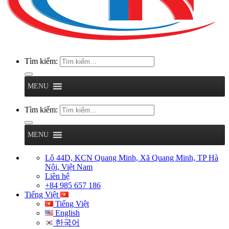
Tìm kiếm:
MENU
Tìm kiếm:
MENU
Lô 44D, KCN Quang Minh, Xã Quang Minh, TP Hà
Nội, Việt Nam
Liên hệ
+84 985 657 186
Tiếng Việt
Tiếng Việt
English
한국어