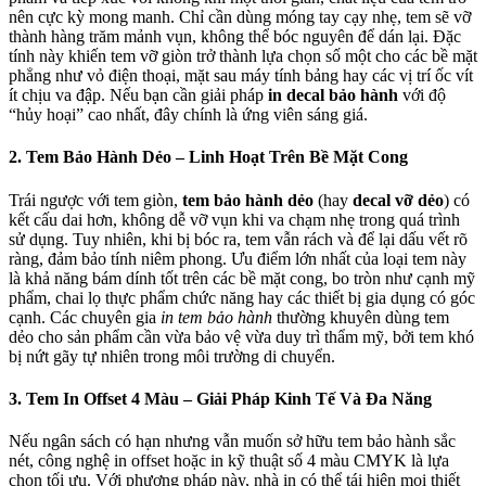
nên cực kỳ mong manh. Chỉ cần dùng móng tay cạy nhẹ, tem sẽ vỡ
thành hàng trăm mảnh vụn, không thể bóc nguyên để dán lại. Đặc
tính này khiến tem vỡ giòn trở thành lựa chọn số một cho các bề mặt
phẳng như vỏ điện thoại, mặt sau máy tính bảng hay các vị trí ốc vít
ít chịu va đập. Nếu bạn cần giải pháp
in decal bảo hành
với độ
“hủy hoại” cao nhất, đây chính là ứng viên sáng giá.
2. Tem Bảo Hành Dẻo – Linh Hoạt Trên Bề Mặt Cong
Trái ngược với tem giòn,
tem bảo hành dẻo
(hay
decal vỡ dẻo
) có
kết cấu dai hơn, không dễ vỡ vụn khi va chạm nhẹ trong quá trình
sử dụng. Tuy nhiên, khi bị bóc ra, tem vẫn rách và để lại dấu vết rõ
ràng, đảm bảo tính niêm phong. Ưu điểm lớn nhất của loại tem này
là khả năng bám dính tốt trên các bề mặt cong, bo tròn như cạnh mỹ
phẩm, chai lọ thực phẩm chức năng hay các thiết bị gia dụng có góc
cạnh. Các chuyên gia
in tem bảo hành
thường khuyên dùng tem
dẻo cho sản phẩm cần vừa bảo vệ vừa duy trì thẩm mỹ, bởi tem khó
bị nứt gãy tự nhiên trong môi trường di chuyển.
3. Tem In Offset 4 Màu – Giải Pháp Kinh Tế Và Đa Năng
Nếu ngân sách có hạn nhưng vẫn muốn sở hữu tem bảo hành sắc
nét, công nghệ in offset hoặc in kỹ thuật số 4 màu CMYK là lựa
chọn tối ưu. Với phương pháp này, nhà in có thể tái hiện mọi thiết