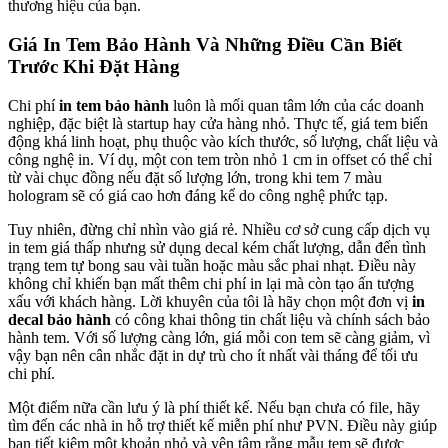
thương hiệu của bạn.
Giá In Tem Bảo Hành Và Những Điều Cần Biết
Trước Khi Đặt Hàng
Chi phí
in tem bảo hành
luôn là mối quan tâm lớn của các doanh
nghiệp, đặc biệt là startup hay cửa hàng nhỏ. Thực tế, giá tem biến
động khá linh hoạt, phụ thuộc vào kích thước, số lượng, chất liệu và
công nghệ in. Ví dụ, một con tem tròn nhỏ 1 cm in offset có thể chỉ
từ vài chục đồng nếu đặt số lượng lớn, trong khi tem 7 màu
hologram sẽ có giá cao hơn đáng kể do công nghệ phức tạp.
Tuy nhiên, đừng chỉ nhìn vào giá rẻ. Nhiều cơ sở cung cấp dịch vụ
in tem giá thấp nhưng sử dụng decal kém chất lượng, dẫn đến tình
trạng tem tự bong sau vài tuần hoặc màu sắc phai nhạt. Điều này
không chỉ khiến bạn mất thêm chi phí in lại mà còn tạo ấn tượng
xấu với khách hàng. Lời khuyên của tôi là hãy chọn một đơn vị
in
decal bảo hành
có công khai thông tin chất liệu và chính sách bảo
hành tem. Với số lượng càng lớn, giá mỗi con tem sẽ càng giảm, vì
vậy bạn nên cân nhắc đặt in dự trù cho ít nhất vài tháng để tối ưu
chi phí.
Một điểm nữa cần lưu ý là phí thiết kế. Nếu bạn chưa có file, hãy
tìm đến các nhà in hỗ trợ thiết kế miễn phí như PVN. Điều này giúp
bạn tiết kiệm một khoản nhỏ và yên tâm rằng mẫu tem sẽ được