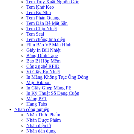
Tem Truy Xuất Nguồn Gốc
Tem Khử Keo
Tem Ép Nhũ
Tem Phản Quang
Tem Dán Bề Mặt Sần
Tem Chịu Nhiệt
Tem Seal
Tem chống tĩnh điện
Film Bảo Vệ Màn Hình
Giấy In Bill Nhiệt
Băng Dính Tape
Bao Bì Hộp Mềm
Công nghệ RFID
Vỉ Giấy Ép Nhiệt
In Màng Không Trục Ống Đồng
Mực Ribbon
In Giấy Ghép Màng PE
In Kỹ Thuật Số Dạng Cuộn
Màng PET
Hang Tabs
Nhãn công nghiệp
Nhãn Thực Phẩm
Nhãn Dược Phẩm
Nhãn điện tử
Nhãn dân dụng