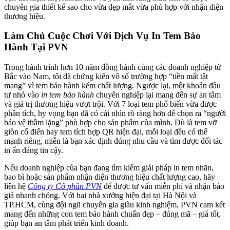
chuyên gia thiết kế sao cho vừa đẹp mắt vừa phù hợp với nhận diện
thương hiệu.
Làm Chủ Cuộc Chơi Với Dịch Vụ In Tem Bảo
Hành Tại PVN
Trong hành trình hơn 10 năm đồng hành cùng các doanh nghiệp từ
Bắc vào Nam, tôi đã chứng kiến vô số trường hợp “tiền mất tật
mang” vì tem bảo hành kém chất lượng. Ngược lại, một khoản đầu
tư nhỏ vào
in tem bảo hành
chuyên nghiệp lại mang đến sự an tâm
và giá trị thương hiệu vượt trội. Với 7 loại tem phổ biến vừa được
phân tích, hy vọng bạn đã có cái nhìn rõ ràng hơn để chọn ra “người
bảo vệ thầm lặng” phù hợp cho sản phẩm của mình. Dù là tem vỡ
giòn cổ điển hay tem tích hợp QR hiện đại, mỗi loại đều có thế
mạnh riêng, miễn là bạn xác định đúng nhu cầu và tìm được đối tác
in ấn đáng tin cậy.
Nếu doanh nghiệp của bạn đang tìm kiếm giải pháp in tem nhãn,
bao bì hoặc sản phẩm nhận diện thương hiệu chất lượng cao, hãy
liên hệ
Công ty Cổ phần PVN
để được tư vấn miễn phí và nhận báo
giá nhanh chóng. Với hai nhà xưởng hiện đại tại Hà Nội và
TP.HCM, cùng đội ngũ chuyên gia giàu kinh nghiệm, PVN cam kết
mang đến những con tem bảo hành chuẩn đẹp – đúng mã – giá tốt,
giúp bạn an tâm phát triển kinh doanh.