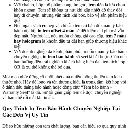
Với chai lọ, hộp mỹ phẩm cong, bo góc,
tem dẻo
là lựa chọn
khôn ngoan. Tem sẽ không tự nứt khi gặp nhiệt độ thay đổi
hay di chuyển, nhưng vẫn rách khi bóc, bảo vệ sản phẩm hiệu
quả.
Nếu ngân sách eo hẹp và chỉ cần tem cơ bản để quản lý bảo
hành nội bộ,
in tem offset 4 màu
sẽ tiết kiệm chi phí mà vẫn
đẹp mắt. Ngược lại, nếu muốn chống giả cao cấp,
tem 7 màu
hay hologram
là khoản đầu tư dài hạn giúp thương hiệu khác
biệt.
Với doanh nghiệp đa kênh phân phối, muốn quản lý bảo hành
chuyên nghiệp,
in tem bảo hành số seri
là bắt buộc. Còn nếu
bạn hướng đến trải nghiệm khách hàng hiện đại, tem tích hợp
QR là xu thế không thể bỏ qua.
Một mẹo nhỏ: đừng cố nhồi nhét quá nhiều thông tin lên tem kích
thước nhỏ. Hãy để logo và tên thương hiệu là trọng tâm, kết hợp với
ô đánh dấu tháng bảo hành hoặc dòng chữ “Tem bảo hành –
Warranty Seal” là đủ. Sự tối giản giúp tem dễ đọc, chuyên nghiệp
và hạn chế rối mắt khi in ấn.
Quy Trình In Tem Bảo Hành Chuyên Nghiệp Tại
Các Đơn Vị Uy Tín
Để sở hữu những con tem chất lượng, bạn cần hiểu sơ qua quy trình