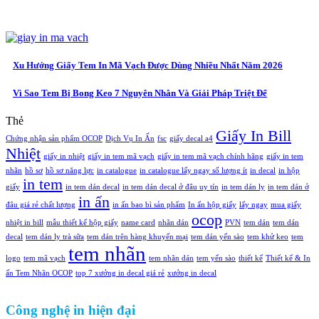
Xu Hướng Giấy Tem In Mã Vạch Được Dùng Nhiều Nhất Năm 2026
Vì Sao Tem Bị Bong Keo 7 Nguyên Nhân Và Giải Pháp Triệt Để
Thẻ
Giấy In Bill
Chứng nhận sản phẩm OCOP
Dịch Vụ In Ấn
fsc
giấy decal a4
Nhiệt
giấy in nhiệt
giấy in tem mã vạch
giấy in tem mã vạch chính hãng
giấy in tem
nhãn
hồ sơ
hồ sơ năng lực
in catalogue
in catalogue lấy ngay số lượng ít
in decal
in hộp
in tem
giấy
in tem dán decal
in tem dán decal ở đâu uy tín
in tem dán ly
in tem dán ở
in ấn
đâu giá rẻ chất lượng
in ấn bao bì sản phẩm
In ấn hộp giấy
lấy ngay
mua giấy
ocop
nhiệt in bill
mẫu thiết kế hộp giấy
name card
nhãn dán
PVN
tem dán
tem dán
decal
tem dán ly trà sữa
tem dán trên hàng khuyến mại
tem dán yến sào
tem khử keo
tem
tem nhãn
logo
tem mã vạch
tem nhãn dán
tem yến sào
thiết kế
Thiết kế & In
ấn Tem Nhãn OCOP
top 7 xưởng in decal giá rẻ
xưởng in decal
Công nghệ in hiện đại