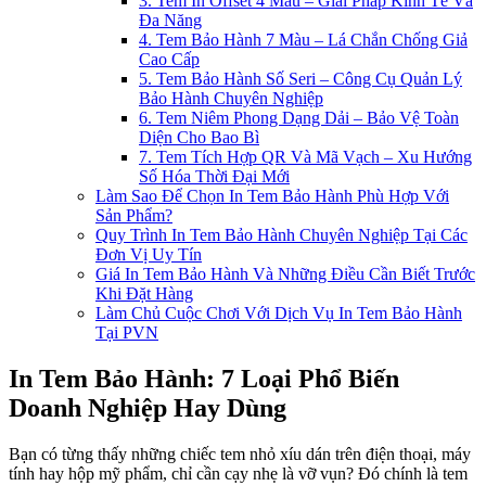
3. Tem In Offset 4 Màu – Giải Pháp Kinh Tế Và
Đa Năng
4. Tem Bảo Hành 7 Màu – Lá Chắn Chống Giả
Cao Cấp
5. Tem Bảo Hành Số Seri – Công Cụ Quản Lý
Bảo Hành Chuyên Nghiệp
6. Tem Niêm Phong Dạng Dải – Bảo Vệ Toàn
Diện Cho Bao Bì
7. Tem Tích Hợp QR Và Mã Vạch – Xu Hướng
Số Hóa Thời Đại Mới
Làm Sao Để Chọn In Tem Bảo Hành Phù Hợp Với
Sản Phẩm?
Quy Trình In Tem Bảo Hành Chuyên Nghiệp Tại Các
Đơn Vị Uy Tín
Giá In Tem Bảo Hành Và Những Điều Cần Biết Trước
Khi Đặt Hàng
Làm Chủ Cuộc Chơi Với Dịch Vụ In Tem Bảo Hành
Tại PVN
In Tem Bảo Hành: 7 Loại Phổ Biến
Doanh Nghiệp Hay Dùng
Bạn có từng thấy những chiếc tem nhỏ xíu dán trên điện thoại, máy
tính hay hộp mỹ phẩm, chỉ cần cạy nhẹ là vỡ vụn? Đó chính là tem