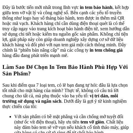
Đây là bước tiến mới nhất trong lĩnh vực
in tem bảo hành
, kết hợp
giữa tem vỡ vật lý và công nghệ số. Bên cạnh các yếu tố truyền
thống như logo hay số tháng bảo hành, tem được in thêm mã QR
hoặc mã vạch. Khách hàng chỉ cần dùng điện thoại quét là có thể
truy cập ngay vào trang kích hoạt bảo hành điện tử, xem hướng dẫn
sử dụng chi tiết hoặc kiểm tra nguồn gốc sản phẩm. Không chỉ tiện
lợi, giải pháp này còn giúp doanh nghiệp xây dựng cơ sở dữ liệu
khách hàng và đối phó với nạn tem giả một cách thông minh. Đây
chính là “phiên bản nâng cấp” mà các công ty
in tem chống giả
hàng đầu đang phát triển mạnh mẽ.
Làm Sao Để Chọn In Tem Bảo Hành Phù Hợp Với
Sản Phẩm?
Sau khi điểm qua 7 loại tem, có lẽ bạn đang tự hỏi: đâu là lựa chọn
tốt nhất cho mặt hàng của mình? Thực tế, không có câu trả lời
chung cho tất cả, mà phụ thuộc vào ba yếu tố:
vị trí dán, môi
trường sử dụng và ngân sách
. Dưới đây là gợi ý từ kinh nghiệm
thực chiến của tôi:
Với sản phẩm có bề mặt phẳng và cần chống mở tuyệt đối
(như ốc vít điện thoại), hãy ưu tiên
tem vỡ giòn
. Chất liệu
này đảm bảo tem sẽ vỡ vụn nếu khách cố tình tháo máy, giúp
cửa hàng có căn cứ rõ ràng để từ chối bảo hành.