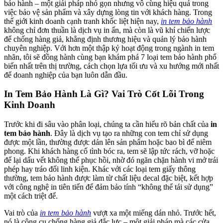
bảo hành – một giải pháp nhỏ gọn nhưng vô cùng hiệu quả trong
việc bảo vệ sản phẩm và xây dựng lòng tin với khách hàng. Trong
thế giới kinh doanh cạnh tranh khốc liệt hiện nay,
in tem bảo hành
không chỉ đơn thuần là dịch vụ in ấn, mà còn là vũ khí chiến lược
để chống hàng giả, khẳng định thương hiệu và quản lý bảo hành
chuyên nghiệp. Với hơn một thập kỷ hoạt động trong ngành in tem
nhãn, tôi sẽ đồng hành cùng bạn khám phá 7 loại tem bảo hành phổ
biến nhất trên thị trường, cách chọn lựa tối ưu và xu hướng mới nhất
để doanh nghiệp của bạn luôn dẫn đầu.
In Tem Bảo Hành Là Gì? Vai Trò Cốt Lõi Trong
Kinh Doanh
Trước khi đi sâu vào phân loại, chúng ta cần hiểu rõ bản chất của
in
tem bảo hành
. Đây là dịch vụ tạo ra những con tem chỉ sử dụng
được một lần, thường được dán lên sản phẩm hoặc bao bì để niêm
phong. Khi khách hàng cố tình bóc ra, tem sẽ lập tức rách, vỡ hoặc
để lại dấu vết không thể phục hồi, nhờ đó ngăn chặn hành vi mở trái
phép hay tráo đổi linh kiện. Khác với các loại tem giấy thông
thường, tem bảo hành được làm từ chất liệu decal đặc biệt, kết hợp
với công nghệ in tiên tiến để đảm bảo tính “không thể tái sử dụng”
một cách triệt để.
Vai trò của
in tem bảo hành
vượt xa một miếng dán nhỏ. Trước hết,
nó là công cụ chống hàng giả đắc lực – một giải pháp mà các cửa