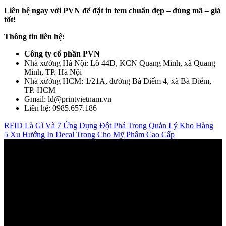
Liên hệ ngay với PVN để đặt in tem chuẩn đẹp – đúng mã – giá
tốt!
Thông tin liên hệ:
Công ty cổ phần PVN
Nhà xưởng Hà Nội: Lô 44D, KCN Quang Minh, xã Quang
Minh, TP. Hà Nội
Nhà xưởng HCM: 1/21A, đường Bà Điểm 4, xã Bà Điểm,
TP. HCM
Gmail: ld@printvietnam.vn
Liên hệ: 0985.657.186
RFID Là Gì Và 7 Ứng Dụng Đột Phá Trong Quản Lý Kho Hàng
5 Xu Hướng In Decal Trong Cho Mỹ Phẩm Cao Cấp