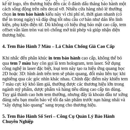
kế từ logo, tên thương hiệu đến các ô đánh dấu tháng bảo hành một
cách sống động trên nền decal vỡ. Nhiều cửa hàng nhỏ lẻ thường
chọn
in tem bảo hành
kiểu này vì chi phí rẻ, thời gian nhanh (có
thể in trong ngày) và đáp ứng tốt nhu cầu cơ bản như dán lên linh
kiện, phụ kiện điện tử. Dù không có hiệu ứng bảo mật cao cấp, tem
offset vẫn làm tròn vai trò chống mở trái phép và giúp nhận diện
thương hiệu.
4. Tem Bảo Hành 7 Màu – Lá Chắn Chống Giả Cao Cấp
Khi nhắc đến phân khúc
in tem bảo hành
cao cấp, không thể bỏ
qua
tem 7 màu
hay còn gọi là tem hologram, tem laser. Sử dụng
công nghệ in laser đặc biệt, loại tem này tạo ra hiệu ứng quang học
2D hoặc 3D: hình ảnh trên tem sẽ phản quang, đổi màu liên tục khi
nghiêng qua các góc nhìn khác nhau. Chính đặc điểm này khiến tem
7 màu cực kỳ khó làm giả, thường được các thương hiệu lớn trong
ngành mỹ phẩm, dược phẩm và hàng tiêu dùng cao cấp tin dùng.
Tuy giá thành cao hơn tem thường, nhưng đây là khoản đầu tư xứng
đáng nếu bạn muốn bảo vệ tối đa sản phẩm trước nạn hàng nhái và
“xây dựng hào quang” sang trọng cho thương hiệu.
5. Tem Bảo Hành Số Seri – Công Cụ Quản Lý Bảo Hành
Chuyên Nghiệp