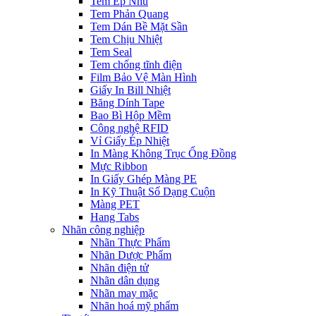
Tem Ép Nhũ
Tem Phản Quang
Tem Dán Bề Mặt Sần
Tem Chịu Nhiệt
Tem Seal
Tem chống tĩnh điện
Film Bảo Vệ Màn Hình
Giấy In Bill Nhiệt
Băng Dính Tape
Bao Bì Hộp Mềm
Công nghệ RFID
Vỉ Giấy Ép Nhiệt
In Màng Không Trục Ống Đồng
Mực Ribbon
In Giấy Ghép Màng PE
In Kỹ Thuật Số Dạng Cuộn
Màng PET
Hang Tabs
Nhãn công nghiệp
Nhãn Thực Phẩm
Nhãn Dược Phẩm
Nhãn điện tử
Nhãn dân dụng
Nhãn may mặc
Nhãn hoá mỹ phẩm