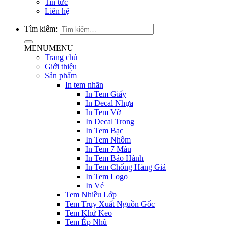
Tin tức
Liên hệ
Tìm kiếm:
MENU
MENU
Trang chủ
Giới thiệu
Sản phẩm
In tem nhãn
In Tem Giấy
In Decal Nhựa
In Tem Vỡ
In Decal Trong
In Tem Bạc
In Tem Nhôm
In Tem 7 Màu
In Tem Bảo Hành
In Tem Chống Hàng Giả
In Tem Logo
In Vé
Tem Nhiều Lớp
Tem Truy Xuất Nguồn Gốc
Tem Khử Keo
Tem Ép Nhũ