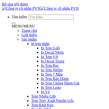
Bỏ qua nội dung
Tìm kiếm:
MENU
MENU
Trang chủ
Giới thiệu
Sản phẩm
In tem nhãn
In Tem Giấy
In Decal Nhựa
In Tem Vỡ
In Decal Trong
In Tem Bạc
In Tem Nhôm
In Tem 7 Màu
In Tem Bảo Hành
In Tem Chống Hàng Giả
In Tem Logo
In Vé
Tem Nhiều Lớp
Tem Truy Xuất Nguồn Gốc
Tem Khử Keo