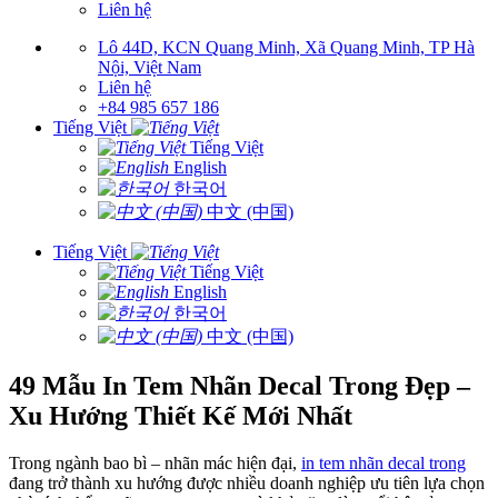
Liên hệ
Lô 44D, KCN Quang Minh, Xã Quang Minh, TP Hà
Nội, Việt Nam
Liên hệ
+84 985 657 186
Tiếng Việt
Tiếng Việt
English
한국어
中文 (中国)
Tiếng Việt
Tiếng Việt
English
한국어
中文 (中国)
49 Mẫu In Tem Nhãn Decal Trong Đẹp –
Xu Hướng Thiết Kế Mới Nhất
Trong ngành bao bì – nhãn mác hiện đại,
in tem nhãn decal trong
đang trở thành xu hướng được nhiều doanh nghiệp ưu tiên lựa chọn