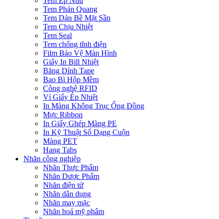
Tem Ép Nhũ
Tem Phản Quang
Tem Dán Bề Mặt Sần
Tem Chịu Nhiệt
Tem Seal
Tem chống tĩnh điện
Film Bảo Vệ Màn Hình
Giấy In Bill Nhiệt
Băng Dính Tape
Bao Bì Hộp Mềm
Công nghệ RFID
Vỉ Giấy Ép Nhiệt
In Màng Không Trục Ống Đồng
Mực Ribbon
In Giấy Ghép Màng PE
In Kỹ Thuật Số Dạng Cuộn
Màng PET
Hang Tabs
Nhãn công nghiệp
Nhãn Thực Phẩm
Nhãn Dược Phẩm
Nhãn điện tử
Nhãn dân dụng
Nhãn may mặc
Nhãn hoá mỹ phẩm