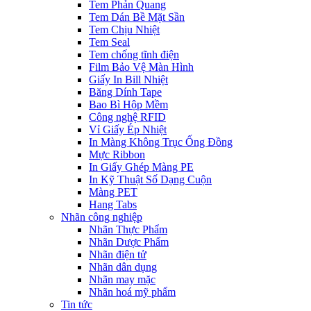
Tem Phản Quang
Tem Dán Bề Mặt Sần
Tem Chịu Nhiệt
Tem Seal
Tem chống tĩnh điện
Film Bảo Vệ Màn Hình
Giấy In Bill Nhiệt
Băng Dính Tape
Bao Bì Hộp Mềm
Công nghệ RFID
Vỉ Giấy Ép Nhiệt
In Màng Không Trục Ống Đồng
Mực Ribbon
In Giấy Ghép Màng PE
In Kỹ Thuật Số Dạng Cuộn
Màng PET
Hang Tabs
Nhãn công nghiệp
Nhãn Thực Phẩm
Nhãn Dược Phẩm
Nhãn điện tử
Nhãn dân dụng
Nhãn may mặc
Nhãn hoá mỹ phẩm
Tin tức