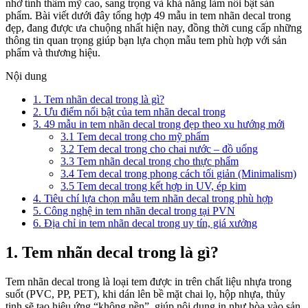
nhờ tính thẩm mỹ cao, sang trọng và khả năng làm nổi bật sản
phẩm. Bài viết dưới đây tổng hợp 49 mẫu in tem nhãn decal trong
đẹp, đang được ưa chuộng nhất hiện nay, đồng thời cung cấp những
thông tin quan trọng giúp bạn lựa chọn mẫu tem phù hợp với sản
phẩm và thương hiệu.
Nội dung
1. Tem nhãn decal trong là gì?
2. Ưu điểm nổi bật của tem nhãn decal trong
3. 49 mẫu in tem nhãn decal trong đẹp theo xu hướng mới
3.1 Tem decal trong cho mỹ phẩm
3.2 Tem decal trong cho chai nước – đồ uống
3.3 Tem nhãn decal trong cho thực phẩm
3.4 Tem decal trong phong cách tối giản (Minimalism)
3.5 Tem decal trong kết hợp in UV, ép kim
4. Tiêu chí lựa chọn mẫu tem nhãn decal trong phù hợp
5. Công nghệ in tem nhãn decal trong tại PVN
6. Địa chỉ in tem nhãn decal trong uy tín, giá xưởng
1. Tem nhãn decal trong là gì?
Tem nhãn decal trong là loại tem được in trên chất liệu nhựa trong
suốt (PVC, PP, PET), khi dán lên bề mặt chai lọ, hộp nhựa, thủy
tinh sẽ tạo hiệu ứng “không nền”, giúp nội dung in như hòa vào sản