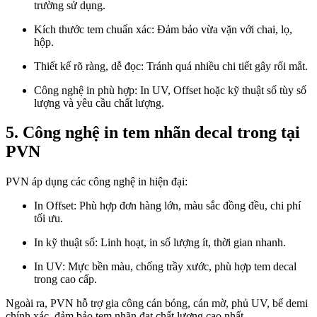
trường sử dụng.
Kích thước tem chuẩn xác: Đảm bảo vừa vặn với chai, lọ,
hộp.
Thiết kế rõ ràng, dễ đọc: Tránh quá nhiều chi tiết gây rối mắt.
Công nghệ in phù hợp: In UV, Offset hoặc kỹ thuật số tùy số
lượng và yêu cầu chất lượng.
5. Công nghệ in tem nhãn decal trong tại
PVN
PVN áp dụng các công nghệ in hiện đại:
In Offset: Phù hợp đơn hàng lớn, màu sắc đồng đều, chi phí
tối ưu.
In kỹ thuật số: Linh hoạt, in số lượng ít, thời gian nhanh.
In UV: Mực bền màu, chống trầy xước, phù hợp tem decal
trong cao cấp.
Ngoài ra, PVN hỗ trợ gia công cán bóng, cán mờ, phủ UV, bế demi
chính xác, đảm bảo tem nhãn đạt chất lượng cao nhất.