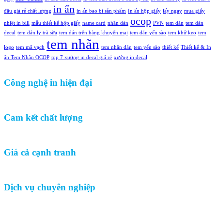
in ấn
đâu giá rẻ chất lượng
in ấn bao bì sản phẩm
In ấn hộp giấy
lấy ngay
mua giấy
ocop
nhiệt in bill
mẫu thiết kế hộp giấy
name card
nhãn dán
PVN
tem dán
tem dán
decal
tem dán ly trà sữa
tem dán trên hàng khuyến mại
tem dán yến sào
tem khử keo
tem
tem nhãn
logo
tem mã vạch
tem nhãn dán
tem yến sào
thiết kế
Thiết kế & In
ấn Tem Nhãn OCOP
top 7 xưởng in decal giá rẻ
xưởng in decal
Công nghệ in hiện đại
Cam kết chất lượng
Giá cả cạnh tranh
Dịch vụ chuyên nghiệp