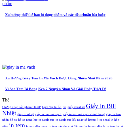
Xu hướng thiết kế bao bì dược phẩm và các tiêu chuẩn bắt buộc
Xu Hướng Giấy Tem In Mã Vạch Được Dùng Nhiều Nhất Năm 2026
Vì Sao Tem Bị Bong Keo 7 Nguyên Nhân Và Giải Pháp Triệt Để
Thẻ
Giấy In Bill
Chứng nhận sản phẩm OCOP
Dịch Vụ In Ấn
fsc
giấy decal a4
Nhiệt
giấy in nhiệt
giấy in tem mã vạch
giấy in tem mã vạch chính hãng
giấy in tem
nhãn
hồ sơ
hồ sơ năng lực
in catalogue
in catalogue lấy ngay số lượng ít
in decal
in hộp
in tem
giấy
in tem dán decal
in tem dán decal ở đâu uy tín
in tem dán ly
in tem dán ở