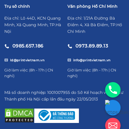
Trụ sở chính
Văn phòng Hồ Chí Minh
Địa chỉ: Lô 44D, KCN Quang
Địa chỉ: 1/21A Đường Bà
Minh, Xã Quang Minh, TP.Hà
Điểm 4, Xã Bà Điểm, TP.Hồ
Nội
Chí Minh
0985.657.186
0973.89.89.13
ld@printvietnam.vn
info@printvietnam.vn
​Giờ làm việc: (8h - 17h | CN
​Giờ làm việc: (8h - 17h | CN
nghỉ)
nghỉ)
09856571
Mã số doanh nghiệp: 1001007955 do Sở Kế hoạch và Đầu tư
Thành phố Hà Nội cấp lần đầu ngày 22/05/2013
https://za
ld@printv