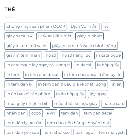
THẺ
Chứng nhận sản phẩm OCOP
Dịch Vụ In Ấn
fsc
giấy decal a4
Giấy In Bill Nhiệt
giấy in nhiệt
giấy in tem mã vạch
giấy in tem mã vạch chính hãng
giấy in tem nhãn
hồ sơ
hồ sơ năng lực
in catalogue
in catalogue lấy ngay số lượng ít
in decal
in hộp giấy
in tem
in tem dán decal
in tem dán decal ở đâu uy tín
in tem dán ly
in tem dán ở đâu giá rẻ chất lượng
in ấn
in ấn bao bì sản phẩm
In ấn hộp giấy
lấy ngay
mua giấy nhiệt in bill
mẫu thiết kế hộp giấy
name card
nhãn dán
ocop
PVN
tem dán
tem dán decal
tem dán ly trà sữa
tem dán trên hàng khuyến mại
tem dán yến sào
tem khử keo
tem logo
tem mã vạch