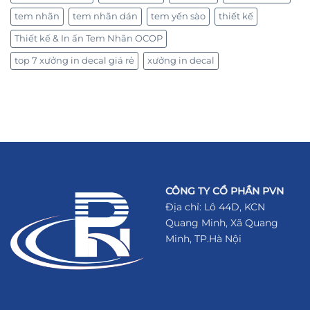
tem nhãn
tem nhãn dán
tem yến sào
thiết kế
Thiết kế & In ấn Tem Nhãn OCOP
top 7 xưởng in decal giá rẻ
xưởng in decal
CÔNG TY CỔ PHẦN PVN
Địa chỉ: Lô 44D, KCN
Quang Minh, Xã Quang
Minh, TP.Hà Nội