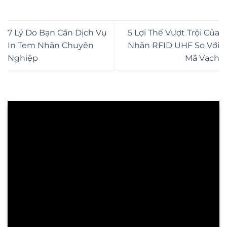
7 Lý Do Bạn Cần Dịch Vụ
5 Lợi Thế Vượt Trội Của
In Tem Nhãn Chuyên
Nhãn RFID UHF So Với
Nghiệp
Mã Vạch