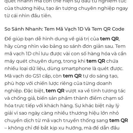
quét nhanh mà còn thể hiện sự đầu tư nghiêm túc
của thương hiệu, tạo ấn tượng chuyên nghiệp ngay
từ cái nhìn đầu tiên.
So Sánh Nhanh: Tem Mã Vạch 1D Và Tem QR Code
Để giúp bạn dễ hình dung về giá trị của
tem QR
,
hãy cùng nhìn vào bảng so sánh đơn giản sau. Tem
mã vạch 1D chỉ lưu được vài con số hàng hóa và cần
máy quét chuyên dụng, trong khi
tem QR
chứa
nhiều loại dữ liệu, dùng smartphone là quét được.
Mã vạch do GS1 cấp, còn
tem QR
tự do sáng tạo,
phù hợp với chiến lược riêng của từng doanh
nghiệp. Đặc biệt,
tem QR
vượt xa về tính tương tác
và chống giả, biến sản phẩm thành điểm chạm số
hóa trực tiếp với khách hàng. Sự khác biệt này lý
giải vì sao ngày càng nhiều thương hiệu lớn nhỏ
chuyển dịch từ mã vạch truyền thống sang
tem QR
– không chỉ để bắt kịp xu hướng, mà để dẫn đầu