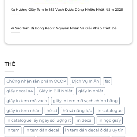
Xu Hướng Giấy Tem In Mã Vạch Được Dùng Nhiều Nhất Năm 2026
Vì Sao Tem Bị Bong Keo 7 Nguyên Nhân Và Giải Pháp Triệt Để
THẺ
Chứng nhận sản phẩm OCOP
Dịch Vụ In Ấn
fsc
giấy decal a4
Giấy In Bill Nhiệt
giấy in nhiệt
giấy in tem mã vạch
giấy in tem mã vạch chính hãng
giấy in tem nhãn
hồ sơ
hồ sơ năng lực
in catalogue
in catalogue lấy ngay số lượng ít
in decal
in hộp giấy
in tem
in tem dán decal
in tem dán decal ở đâu uy tín