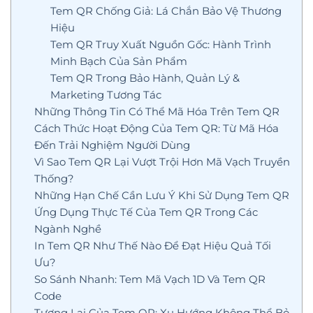
Tem QR Chống Giả: Lá Chắn Bảo Vệ Thương
Hiệu
Tem QR Truy Xuất Nguồn Gốc: Hành Trình
Minh Bạch Của Sản Phẩm
Tem QR Trong Bảo Hành, Quản Lý &
Marketing Tương Tác
Những Thông Tin Có Thể Mã Hóa Trên Tem QR
Cách Thức Hoạt Động Của Tem QR: Từ Mã Hóa
Đến Trải Nghiệm Người Dùng
Vì Sao Tem QR Lại Vượt Trội Hơn Mã Vạch Truyền
Thống?
Những Hạn Chế Cần Lưu Ý Khi Sử Dụng Tem QR
Ứng Dụng Thực Tế Của Tem QR Trong Các
Ngành Nghề
In Tem QR Như Thế Nào Để Đạt Hiệu Quả Tối
Ưu?
So Sánh Nhanh: Tem Mã Vạch 1D Và Tem QR
Code
Tương Lai Của Tem QR: Xu Hướng Không Thể Bỏ