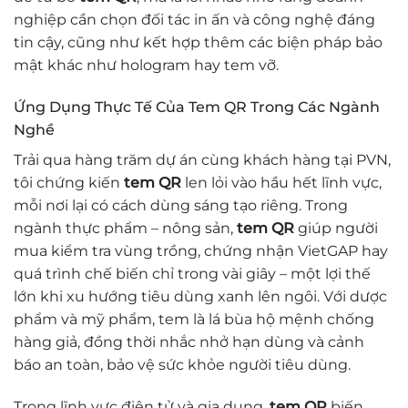
nghiệp cần chọn đối tác in ấn và công nghệ đáng
tin cậy, cũng như kết hợp thêm các biện pháp bảo
mật khác như hologram hay tem vỡ.
Ứng Dụng Thực Tế Của Tem QR Trong Các Ngành
Nghề
Trải qua hàng trăm dự án cùng khách hàng tại PVN,
tôi chứng kiến
tem QR
len lỏi vào hầu hết lĩnh vực,
mỗi nơi lại có cách dùng sáng tạo riêng. Trong
ngành thực phẩm – nông sản,
tem QR
giúp người
mua kiểm tra vùng trồng, chứng nhận VietGAP hay
quá trình chế biến chỉ trong vài giây – một lợi thế
lớn khi xu hướng tiêu dùng xanh lên ngôi. Với dược
phẩm và mỹ phẩm, tem là lá bùa hộ mệnh chống
hàng giả, đồng thời nhắc nhở hạn dùng và cảnh
báo an toàn, bảo vệ sức khỏe người tiêu dùng.
Trong lĩnh vực điện tử và gia dụng,
tem QR
biến