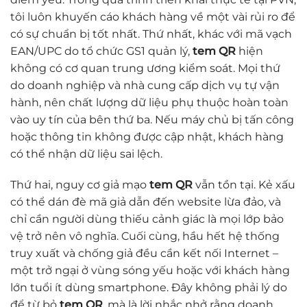
tôi luôn khuyến cáo khách hàng về một vài rủi ro để
có sự chuẩn bị tốt nhất. Thứ nhất, khác với mã vạch
EAN/UPC do tổ chức GS1 quản lý,
tem QR
hiện
không có cơ quan trung ương kiểm soát. Mọi thứ
do doanh nghiệp và nhà cung cấp dịch vụ tự vận
hành, nên chất lượng dữ liệu phụ thuộc hoàn toàn
vào uy tín của bên thứ ba. Nếu máy chủ bị tấn công
hoặc thông tin không được cập nhật, khách hàng
có thể nhận dữ liệu sai lệch.
Thứ hai, nguy cơ giả mạo
tem QR
vẫn tồn tại. Kẻ xấu
có thể dán đè mã giả dẫn đến website lừa đảo, và
chỉ cần người dùng thiếu cảnh giác là mọi lớp bảo
vệ trở nên vô nghĩa. Cuối cùng, hầu hết hệ thống
truy xuất và chống giả đều cần kết nối Internet –
một trở ngại ở vùng sóng yếu hoặc với khách hàng
lớn tuổi ít dùng smartphone. Đây không phải lý do
để từ bỏ
tem QR
, mà là lời nhắc nhở rằng doanh