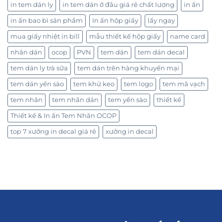
in tem dán ly
in tem dán ở đâu giá rẻ chất lượng
in ấn
in ấn bao bì sản phẩm
In ấn hộp giấy
lấy ngay
mua giấy nhiệt in bill
mẫu thiết kế hộp giấy
name card
nhãn dán
ocop
PVN
tem dán
tem dán decal
tem dán ly trà sữa
tem dán trên hàng khuyến mại
tem dán yến sào
tem khử keo
tem logo
tem mã vạch
tem nhãn
tem nhãn dán
tem yến sào
thiết kế
Thiết kế & In ấn Tem Nhãn OCOP
top 7 xưởng in decal giá rẻ
xưởng in decal