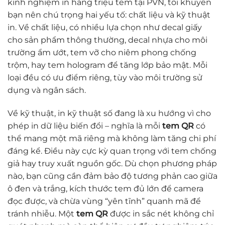
kinh nghiệm in hàng triệu tem tại PVN, tôi khuyên
bạn nên chú trọng hai yếu tố: chất liệu và kỹ thuật
in. Về chất liệu, có nhiều lựa chọn như decal giấy
cho sản phẩm thông thường, decal nhựa cho môi
trường ẩm ướt, tem vỡ cho niêm phong chống
trộm, hay tem hologram để tăng lớp bảo mật. Mỗi
loại đều có ưu điểm riêng, tùy vào môi trường sử
dụng và ngân sách.
Về kỹ thuật, in kỹ thuật số đang là xu hướng vì cho
phép in dữ liệu biến đổi – nghĩa là mỗi
tem QR
có
thể mang một mã riêng mà không làm tăng chi phí
đáng kể. Điều này cực kỳ quan trọng với tem chống
giả hay truy xuất nguồn gốc. Dù chọn phương pháp
nào, bạn cũng cần đảm bảo độ tương phản cao giữa
ô đen và trắng, kích thước tem đủ lớn để camera
đọc được, và chừa vùng “yên tĩnh” quanh mã để
tránh nhiễu. Một
tem QR
được in sắc nét không chỉ