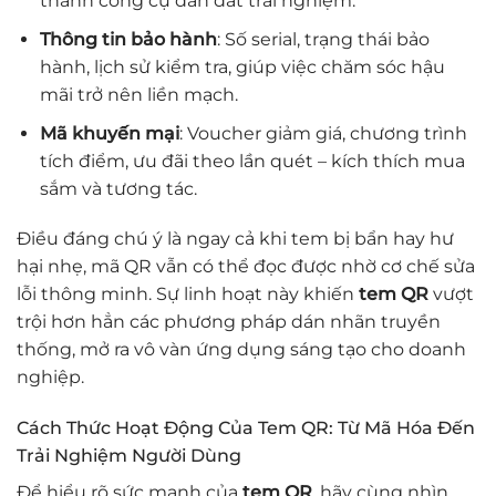
thành công cụ dẫn dắt trải nghiệm.
Thông tin bảo hành
: Số serial, trạng thái bảo
hành, lịch sử kiểm tra, giúp việc chăm sóc hậu
mãi trở nên liền mạch.
Mã khuyến mại
: Voucher giảm giá, chương trình
tích điểm, ưu đãi theo lần quét – kích thích mua
sắm và tương tác.
Điều đáng chú ý là ngay cả khi tem bị bẩn hay hư
hại nhẹ, mã QR vẫn có thể đọc được nhờ cơ chế sửa
lỗi thông minh. Sự linh hoạt này khiến
tem QR
vượt
trội hơn hẳn các phương pháp dán nhãn truyền
thống, mở ra vô vàn ứng dụng sáng tạo cho doanh
nghiệp.
Cách Thức Hoạt Động Của Tem QR: Từ Mã Hóa Đến
Trải Nghiệm Người Dùng
Để hiểu rõ sức mạnh của
tem QR
, hãy cùng nhìn