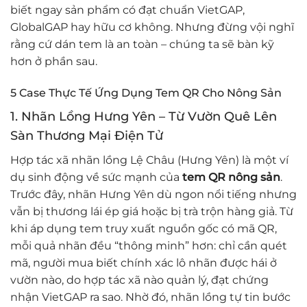
biết ngay sản phẩm có đạt chuẩn VietGAP,
GlobalGAP hay hữu cơ không. Nhưng đừng vội nghĩ
rằng cứ dán tem là an toàn – chúng ta sẽ bàn kỹ
hơn ở phần sau.
5 Case Thực Tế Ứng Dụng Tem QR Cho Nông Sản
1. Nhãn Lồng Hưng Yên – Từ Vườn Quê Lên
Sàn Thương Mại Điện Tử
Hợp tác xã nhãn lồng Lệ Châu (Hưng Yên) là một ví
dụ sinh động về sức mạnh của
tem QR nông sản
.
Trước đây, nhãn Hưng Yên dù ngon nổi tiếng nhưng
vẫn bị thương lái ép giá hoặc bị trà trộn hàng giả. Từ
khi áp dụng tem truy xuất nguồn gốc có mã QR,
mỗi quả nhãn đều “thông minh” hơn: chỉ cần quét
mã, người mua biết chính xác lô nhãn được hái ở
vườn nào, do hợp tác xã nào quản lý, đạt chứng
nhận VietGAP ra sao. Nhờ đó, nhãn lồng tự tin bước