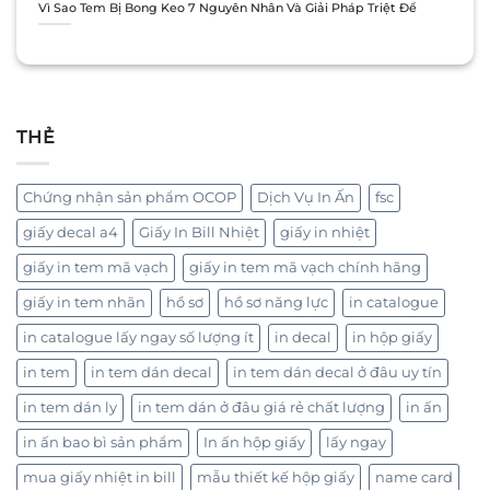
Vì Sao Tem Bị Bong Keo 7 Nguyên Nhân Và Giải Pháp Triệt Để
THẺ
Chứng nhận sản phẩm OCOP
Dịch Vụ In Ấn
fsc
giấy decal a4
Giấy In Bill Nhiệt
giấy in nhiệt
giấy in tem mã vạch
giấy in tem mã vạch chính hãng
giấy in tem nhãn
hồ sơ
hồ sơ năng lực
in catalogue
in catalogue lấy ngay số lượng ít
in decal
in hộp giấy
in tem
in tem dán decal
in tem dán decal ở đâu uy tín
in tem dán ly
in tem dán ở đâu giá rẻ chất lượng
in ấn
in ấn bao bì sản phẩm
In ấn hộp giấy
lấy ngay
mua giấy nhiệt in bill
mẫu thiết kế hộp giấy
name card