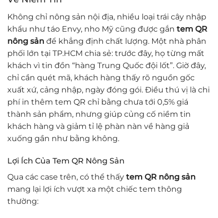
Không chỉ nông sản nội địa, nhiều loại trái cây nhập
khẩu như táo Envy, nho Mỹ cũng được gắn
tem QR
nông sản
để khẳng định chất lượng. Một nhà phân
phối lớn tại TP.HCM chia sẻ: trước đây, họ từng mất
khách vì tin đồn “hàng Trung Quốc đội lốt”. Giờ đây,
chỉ cần quét mã, khách hàng thấy rõ nguồn gốc
xuất xứ, cảng nhập, ngày đóng gói. Điều thú vị là chi
phí in thêm tem QR chỉ bằng chưa tới 0,5% giá
thành sản phẩm, nhưng giúp củng cố niềm tin
khách hàng và giảm tỉ lệ phàn nàn về hàng giả
xuống gần như bằng không.
Lợi Ích Của Tem QR Nông Sản
Qua các case trên, có thể thấy
tem QR nông sản
mang lại lợi ích vượt xa một chiếc tem thông
thường: