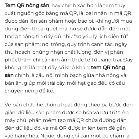
Tem QR nông sản
, hay chính xác hơn là tem truy
xuất nguồn gốc bằng mã QR, là loại nhãn in mã QR
được dán lên sản phẩm hoặc bao bì. Khi người mua
dùng điện thoại quét mã, họ sẽ được dẫn đến một
trang thông tin đầy đủ như “sơ yếu lý lịch điện tử”
của sản phẩm: nơi trồng, quy trình canh tác, ngày
thu hoạch, chứng nhận chất lượng, đơn vị phân
phối, thậm chí cả hình ảnh thực tế từ trang trại. Đây
không chỉ là một dãy số khô khan;
tem QR nông
sản
chính là cầu nối minh bạch giữa nhà nông và
bàn ăn, giúp mỗi trái cây, mỗi hạt gạo đều có câu
chuyện riêng để kể.
Về bản chất, hệ thống hoạt động theo ba bước đơn
giản: dữ liệu sản phẩm được số hóa và lưu trữ trên
máy chủ, phần mềm tạo mã QR chứa đường dẫn
đến dữ liệu đó, và mã QR được in lên tem để gắn
vào hàng hóa. Người dùng chỉ cần một cú chạm là