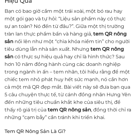
Hiệu Quả
Bạn có bao giờ cầm một trái xoài, một bó rau hay
một gói gạo và tự hỏi: “Liệu sản phẩm này có thực
sự an toàn? Nó đến từ đâu?”. Giữa một thị trường
tràn lan thực phẩm bẩn và hàng giả,
tem QR nông
sản
nổi lên như một “chìa khóa niềm tin” cho người
tiêu dùng lẫn nhà sản xuất. Nhưng
tem QR nông
sản
có thực sự hiệu quả hay chỉ là hình thức? Sau
hơn 10 năm đồng hành cùng các doanh nghiệp
trong ngành in ấn – tem nhãn, tôi hiểu rằng để một
chiếc tem nhỏ phát huy hết sức mạnh, nó cần hơn
cả một mã QR đẹp mắt. Bài viết này sẽ đưa bạn qua
5 câu chuyện thực tế, từ cánh đồng nhãn Hưng Yên
đến những tiêu chuẩn khắt khe của siêu thị, để
thấy rõ giá trị của
tem QR nông sản
, đồng thời chỉ ra
những “cạm bẫy” cần tránh khi triển khai.
Tem QR Nông Sản Là Gì?