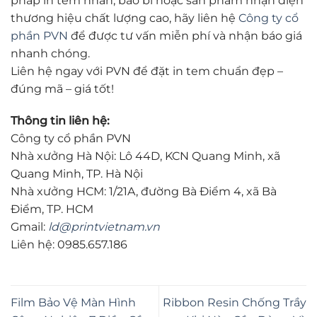
pháp in tem nhãn, bao bì hoặc sản phẩm nhận diện
thương hiệu chất lượng cao, hãy liên hệ
Công ty cổ
phần PVN
để được tư vấn miễn phí và nhận báo giá
nhanh chóng.
Liên hệ ngay với PVN để đặt in tem chuẩn đẹp –
đúng mã – giá tốt!
Thông tin liên hệ:
Công ty cổ phần PVN
Nhà xưởng Hà Nội: Lô 44D, KCN Quang Minh, xã
Quang Minh, TP. Hà Nội
Nhà xưởng HCM: 1/21A, đường Bà Điểm 4, xã Bà
Điểm, TP. HCM
Gmail:
ld@printvietnam.vn
Liên hệ: 0985.657.186
Film Bảo Vệ Màn Hình
Ribbon Resin Chống Trầy