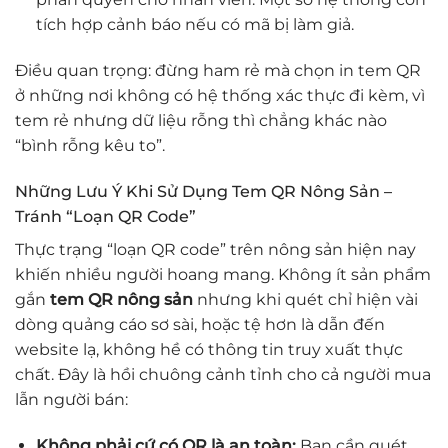
tích hợp cảnh báo nếu có mã bị làm giả.
Điều quan trọng: đừng ham rẻ mà chọn in tem QR
ở những nơi không có hệ thống xác thực đi kèm, vì
tem rẻ nhưng dữ liệu rỗng thì chẳng khác nào
“bình rỗng kêu to”.
Những Lưu Ý Khi Sử Dụng Tem QR Nông Sản –
Tránh “Loạn QR Code”
Thực trạng “loạn QR code” trên nông sản hiện nay
khiến nhiều người hoang mang. Không ít sản phẩm
gắn
tem QR nông sản
nhưng khi quét chỉ hiện vài
dòng quảng cáo sơ sài, hoặc tệ hơn là dẫn đến
website lạ, không hề có thông tin truy xuất thực
chất. Đây là hồi chuông cảnh tỉnh cho cả người mua
lẫn người bán:
Không phải cứ có QR là an toàn:
Bạn cần quét