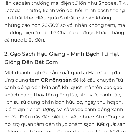
lên các sàn thương mại điện tử lớn như Shopee, Tiki,
Lazada – những kênh vốn đòi hỏi minh bạch thông
tin khắt khe. Hiệu quả rõ nhất: giá bán không
những cao hơn 20-30% so với nhãn không tem, mà
thương hiệu “nhãn Lệ Châu” còn được khách hàng
cả nước biết đến.
2. Gạo Sạch Hậu Giang – Minh Bạch Từ Hạt
Giống Đến Bát Cơm
Một doanh nghiệp sản xuất gạo tại Hậu Giang đã
ứng dụng
tem QR nông sản
để kể câu chuyện “từ
cánh đồng đến bữa ăn”. Khi quét mã trên bao gạo,
khách hàng thấy tên giống lúa, khu vực canh tác,
lịch sử sử dụng phân bón hữu cơ, ngày thu hoạch,
kiểm định chất lượng, và cả video cánh đồng xanh
mướt. Điều này đặc biệt thuyết phục với những bà
nội trợ quan tâm đến thực phẩm sạch. Kết quả: sản
lượng bán hàng trực tiếp qua fanpage tăng 150% so