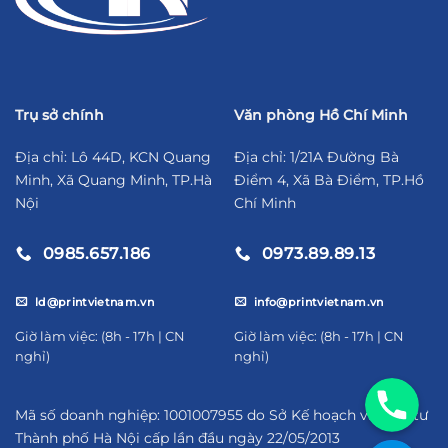
Trụ sở chính
Văn phòng Hồ Chí Minh
Địa chỉ: Lô 44D, KCN Quang
Địa chỉ: 1/21A Đường Bà
Minh, Xã Quang Minh, TP.Hà
Điểm 4, Xã Bà Điểm, TP.Hồ
Nội
Chí Minh
0985.657.186
0973.89.89.13
ld@printvietnam.vn
info@printvietnam.vn
​Giờ làm việc: (8h - 17h | CN
​Giờ làm việc: (8h - 17h | CN
nghỉ)
nghỉ)
09856571
Mã số doanh nghiệp: 1001007955 do Sở Kế hoạch và Đầu tư
Thành phố Hà Nội cấp lần đầu ngày 22/05/2013
https://za