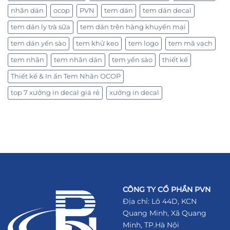
nhãn dán
ocop
PVN
tem dán
tem dán decal
tem dán ly trà sữa
tem dán trên hàng khuyến mại
tem dán yến sào
tem khử keo
tem logo
tem mã vạch
tem nhãn
tem nhãn dán
tem yến sào
thiết kế
Thiết kế & In ấn Tem Nhãn OCOP
top 7 xưởng in decal giá rẻ
xưởng in decal
CÔNG TY CỔ PHẦN PVN
Địa chỉ: Lô 44D, KCN
Quang Minh, Xã Quang
Minh, TP.Hà Nội