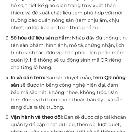
hồ sơ, thiết kế giao diện trang truy xuất thân
thiện, và đề xuất chất liệu tem phù hợp với môi
trường bảo quản nông sản (tem chịu ẩm, chịu
nhiệt, có lớp keo an toàn thực phẩm).
Số hóa dữ liệu sản phẩm:
Nhập đầy đủ thông tin:
tên sản phẩm, hình ảnh, mô tả, chứng nhận, lịch
trình canh tác, đơn vị phân phối… lên phần mềm
quản lý. Hệ thống sẽ tự động sinh mã QR riêng
cho từng lô hàng.
In và dán tem:
Sau khi duyệt mẫu,
tem QR nông
sản
sẽ được in bằng công nghệ hiện đại, đảm
bảo mã sắc nét, không nhòe, không tróc. Dán
tem đúng vị trí trên bao bì hoặc trái cây – và sẵn
sàng đưa ra thị trường.
Vận hành và theo dõi:
Bạn sẽ được cấp tài khoản
quản lý để cập nhật dữ liệu, theo dõi lượt quét,
phân quyền cho nhân viên. Một số hệ thống còn