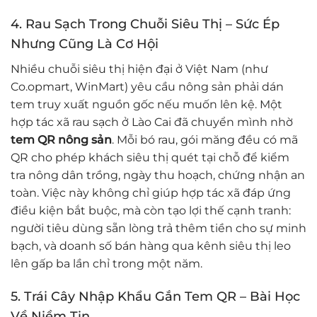
4. Rau Sạch Trong Chuỗi Siêu Thị – Sức Ép
Nhưng Cũng Là Cơ Hội
Nhiều chuỗi siêu thị hiện đại ở Việt Nam (như
Co.opmart, WinMart) yêu cầu nông sản phải dán
tem truy xuất nguồn gốc nếu muốn lên kệ. Một
hợp tác xã rau sạch ở Lào Cai đã chuyển mình nhờ
tem QR nông sản
. Mỗi bó rau, gói măng đều có mã
QR cho phép khách siêu thị quét tại chỗ để kiểm
tra nông dân trồng, ngày thu hoạch, chứng nhận an
toàn. Việc này không chỉ giúp hợp tác xã đáp ứng
điều kiện bắt buộc, mà còn tạo lợi thế cạnh tranh:
người tiêu dùng sẵn lòng trả thêm tiền cho sự minh
bạch, và doanh số bán hàng qua kênh siêu thị leo
lên gấp ba lần chỉ trong một năm.
5. Trái Cây Nhập Khẩu Gắn Tem QR – Bài Học
Về Niềm Tin