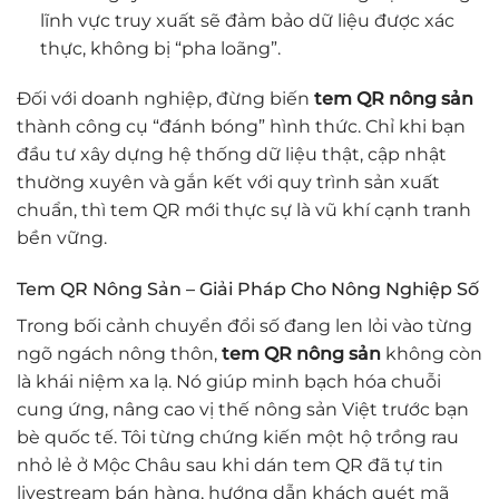
lĩnh vực truy xuất sẽ đảm bảo dữ liệu được xác
thực, không bị “pha loãng”.
Đối với doanh nghiệp, đừng biến
tem QR nông sản
thành công cụ “đánh bóng” hình thức. Chỉ khi bạn
đầu tư xây dựng hệ thống dữ liệu thật, cập nhật
thường xuyên và gắn kết với quy trình sản xuất
chuẩn, thì tem QR mới thực sự là vũ khí cạnh tranh
bền vững.
Tem QR Nông Sản – Giải Pháp Cho Nông Nghiệp Số
Trong bối cảnh chuyển đổi số đang len lỏi vào từng
ngõ ngách nông thôn,
tem QR nông sản
không còn
là khái niệm xa lạ. Nó giúp minh bạch hóa chuỗi
cung ứng, nâng cao vị thế nông sản Việt trước bạn
bè quốc tế. Tôi từng chứng kiến một hộ trồng rau
nhỏ lẻ ở Mộc Châu sau khi dán tem QR đã tự tin
livestream bán hàng, hướng dẫn khách quét mã