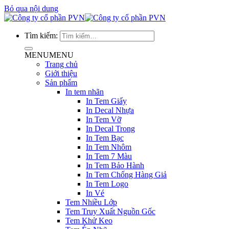
Bỏ qua nội dung
Tìm kiếm:
MENU
MENU
Trang chủ
Giới thiệu
Sản phẩm
In tem nhãn
In Tem Giấy
In Decal Nhựa
In Tem Vỡ
In Decal Trong
In Tem Bạc
In Tem Nhôm
In Tem 7 Màu
In Tem Bảo Hành
In Tem Chống Hàng Giả
In Tem Logo
In Vé
Tem Nhiều Lớp
Tem Truy Xuất Nguồn Gốc
Tem Khử Keo