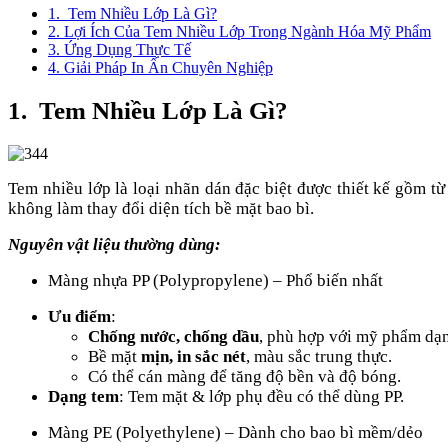
1. Tem Nhiều Lớp Là Gì?
2. Lợi Ích Của Tem Nhiều Lớp Trong Ngành Hóa Mỹ Phẩm
3. Ứng Dụng Thực Tế
4. Giải Pháp In Ấn Chuyên Nghiệp
1. Tem Nhiều Lớp Là Gì?
Tem nhiều lớp là loại nhãn dán đặc biệt được thiết kế gồm t
không làm thay đổi diện tích bề mặt bao bì.
Nguyên vật liệu thường dùng:
Màng nhựa PP (Polypropylene) – Phổ biến nhất
Ưu điểm
:
Chống nước, chống dầu
, phù hợp với mỹ phẩm dạn
Bề mặt
mịn, in sắc nét
, màu sắc trung thực.
Có thể cán màng để tăng độ bền và độ bóng.
Dạng tem
: Tem mặt & lớp phụ đều có thể dùng PP.
Màng PE (Polyethylene) – Dành cho bao bì mềm/dẻo