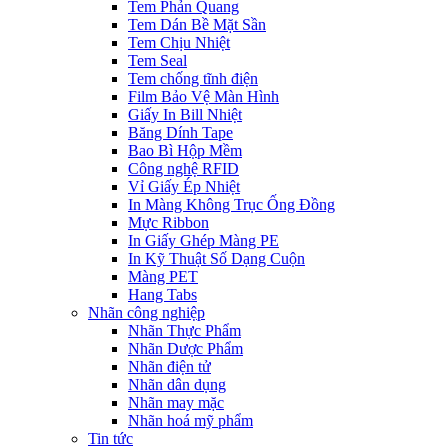
Tem Phản Quang
Tem Dán Bề Mặt Sần
Tem Chịu Nhiệt
Tem Seal
Tem chống tĩnh điện
Film Bảo Vệ Màn Hình
Giấy In Bill Nhiệt
Băng Dính Tape
Bao Bì Hộp Mềm
Công nghệ RFID
Vỉ Giấy Ép Nhiệt
In Màng Không Trục Ống Đồng
Mực Ribbon
In Giấy Ghép Màng PE
In Kỹ Thuật Số Dạng Cuộn
Màng PET
Hang Tabs
Nhãn công nghiệp
Nhãn Thực Phẩm
Nhãn Dược Phẩm
Nhãn điện tử
Nhãn dân dụng
Nhãn may mặc
Nhãn hoá mỹ phẩm
Tin tức