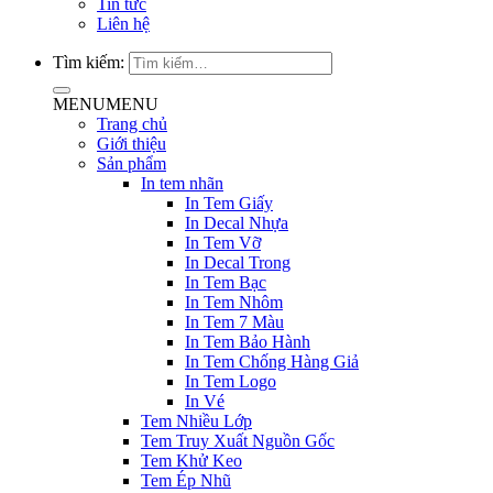
Tin tức
Liên hệ
Tìm kiếm:
MENU
MENU
Trang chủ
Giới thiệu
Sản phẩm
In tem nhãn
In Tem Giấy
In Decal Nhựa
In Tem Vỡ
In Decal Trong
In Tem Bạc
In Tem Nhôm
In Tem 7 Màu
In Tem Bảo Hành
In Tem Chống Hàng Giả
In Tem Logo
In Vé
Tem Nhiều Lớp
Tem Truy Xuất Nguồn Gốc
Tem Khử Keo
Tem Ép Nhũ