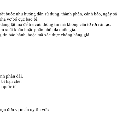
n bắt buộc như hướng dẫn sử dụng, thành phần, cảnh báo, ngày 
phá vỡ bố cục bao bì.
àng lật mở để tra cứu thông tin mà không cần tờ rơi rời rạc.
ẩm xuất khẩu hoặc phân phối đa quốc gia.
g tin bảo hành, hoặc mã xác thực chống hàng giả.
nh phần dài.
 bì hạn chế.
 quốc tế.
ọn đơn vị in ấn uy tín với: