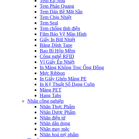
Tem Ép Nhũ
Tem Phản Quang
Tem Dán Bề Mặt Sần
Tem Chịu Nhiệt
Tem Seal
Tem chống tĩnh điện
Film Bảo Vệ Màn Hình
Giấy In Bill Nhiệt
Băng Dính Tape
Bao Bì Hộp Mềm
Công nghệ RFID
Vỉ Giấy Ép Nhiệt
In Màng Không Trục Ống Đồng
Mực Ribbon
In Giấy Ghép Màng PE
In Kỹ Thuật Số Dạng Cuộn
Màng PET
Hang Tabs
Nhãn công nghiệp
Nhãn Thực Phẩm
Nhãn Dược Phẩm
Nhãn điện tử
Nhãn dân dụng
Nhãn may mặc
Nhãn hoá mỹ phẩm