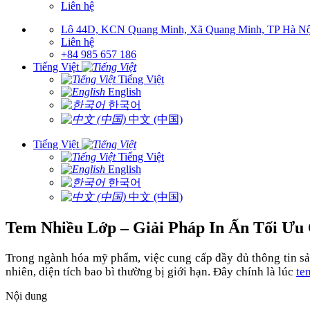
Liên hệ
Lô 44D, KCN Quang Minh, Xã Quang Minh, TP Hà Nộ
Liên hệ
+84 985 657 186
Tiếng Việt
Tiếng Việt
English
한국어
中文 (中国)
Tiếng Việt
Tiếng Việt
English
한국어
中文 (中国)
Tem Nhiều Lớp – Giải Pháp In Ấn Tối Ư
Trong ngành hóa mỹ phẩm, việc cung cấp đầy đủ thông tin sản
nhiên, diện tích bao bì thường bị giới hạn. Đây chính là lúc
te
Nội dung