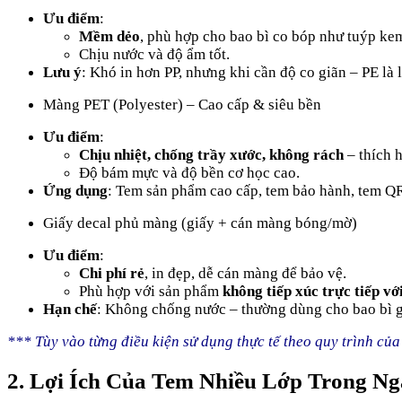
Ưu điểm
:
Mềm dẻo
, phù hợp cho bao bì co bóp như tuýp kem
Chịu nước và độ ẩm tốt.
Lưu ý
: Khó in hơn PP, nhưng khi cần độ co giãn – PE là 
Màng PET (Polyester) – Cao cấp & siêu bền
Ưu điểm
:
Chịu nhiệt, chống trầy xước, không rách
– thích 
Độ bám mực và độ bền cơ học cao.
Ứng dụng
: Tem sản phẩm cao cấp, tem bảo hành, tem QR
Giấy decal phủ màng (giấy + cán màng bóng/mờ)
Ưu điểm
:
Chi phí rẻ
, in đẹp, dễ cán màng để bảo vệ.
Phù hợp với sản phẩm
không tiếp xúc trực tiếp vớ
Hạn chế
: Không chống nước – thường dùng cho bao bì gi
*** Tùy vào từng điều kiện sử dụng thực tế theo quy trình củ
2. Lợi Ích Của Tem Nhiều Lớp Trong 