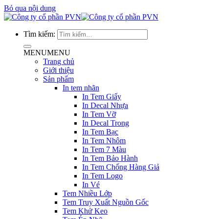
Bỏ qua nội dung
Tìm kiếm:
MENU
MENU
Trang chủ
Giới thiệu
Sản phẩm
In tem nhãn
In Tem Giấy
In Decal Nhựa
In Tem Vỡ
In Decal Trong
In Tem Bạc
In Tem Nhôm
In Tem 7 Màu
In Tem Bảo Hành
In Tem Chống Hàng Giả
In Tem Logo
In Vé
Tem Nhiều Lớp
Tem Truy Xuất Nguồn Gốc
Tem Khử Keo