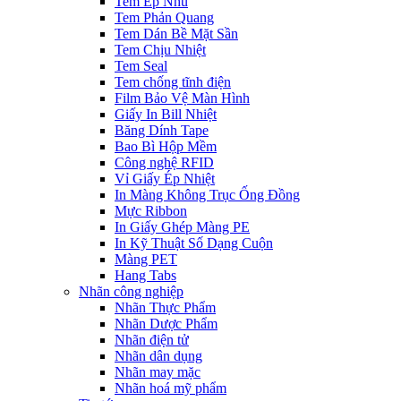
Tem Ép Nhũ
Tem Phản Quang
Tem Dán Bề Mặt Sần
Tem Chịu Nhiệt
Tem Seal
Tem chống tĩnh điện
Film Bảo Vệ Màn Hình
Giấy In Bill Nhiệt
Băng Dính Tape
Bao Bì Hộp Mềm
Công nghệ RFID
Vỉ Giấy Ép Nhiệt
In Màng Không Trục Ống Đồng
Mực Ribbon
In Giấy Ghép Màng PE
In Kỹ Thuật Số Dạng Cuộn
Màng PET
Hang Tabs
Nhãn công nghiệp
Nhãn Thực Phẩm
Nhãn Dược Phẩm
Nhãn điện tử
Nhãn dân dụng
Nhãn may mặc
Nhãn hoá mỹ phẩm