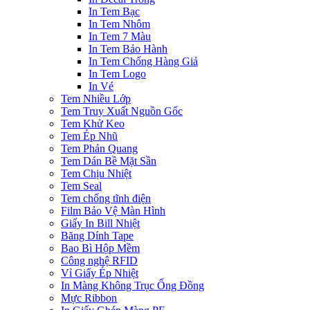
In Tem Bạc
In Tem Nhôm
In Tem 7 Màu
In Tem Bảo Hành
In Tem Chống Hàng Giả
In Tem Logo
In Vé
Tem Nhiều Lớp
Tem Truy Xuất Nguồn Gốc
Tem Khử Keo
Tem Ép Nhũ
Tem Phản Quang
Tem Dán Bề Mặt Sần
Tem Chịu Nhiệt
Tem Seal
Tem chống tĩnh điện
Film Bảo Vệ Màn Hình
Giấy In Bill Nhiệt
Băng Dính Tape
Bao Bì Hộp Mềm
Công nghệ RFID
Vỉ Giấy Ép Nhiệt
In Màng Không Trục Ống Đồng
Mực Ribbon