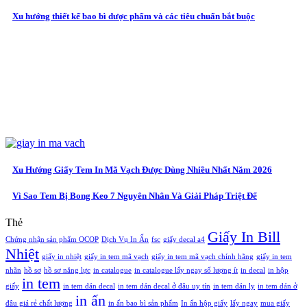
Xu hướng thiết kế bao bì dược phẩm và các tiêu chuẩn bắt buộc
Xu Hướng Giấy Tem In Mã Vạch Được Dùng Nhiều Nhất Năm 2026
Vì Sao Tem Bị Bong Keo 7 Nguyên Nhân Và Giải Pháp Triệt Để
Thẻ
Giấy In Bill
Chứng nhận sản phẩm OCOP
Dịch Vụ In Ấn
fsc
giấy decal a4
Nhiệt
giấy in nhiệt
giấy in tem mã vạch
giấy in tem mã vạch chính hãng
giấy in tem
nhãn
hồ sơ
hồ sơ năng lực
in catalogue
in catalogue lấy ngay số lượng ít
in decal
in hộp
in tem
giấy
in tem dán decal
in tem dán decal ở đâu uy tín
in tem dán ly
in tem dán ở
in ấn
đâu giá rẻ chất lượng
in ấn bao bì sản phẩm
In ấn hộp giấy
lấy ngay
mua giấy