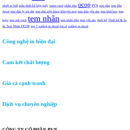
ocop
nhiệt in bill
mẫu thiết kế hộp giấy
name card
nhãn dán
PVN
tem dán
tem dán
decal
tem dán ly trà sữa
tem dán trên hàng khuyến mại
tem dán yến sào
tem khử keo
tem
tem nhãn
logo
tem mã vạch
tem nhãn dán
tem yến sào
thiết kế
Thiết kế & In
ấn Tem Nhãn OCOP
top 7 xưởng in decal giá rẻ
xưởng in decal
Công nghệ in hiện đại
Cam kết chất lượng
Giá cả cạnh tranh
Dịch vụ chuyên nghiệp
CÔNG TY CỔ PHẦN PVN