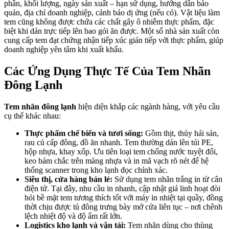
phần, khối lượng, ngày sản xuất – hạn sử dụng, hướng dẫn bảo
quản, địa chỉ doanh nghiệp, cảnh báo dị ứng (nếu có). Vật liệu làm
tem cũng không được chứa các chất gây ô nhiễm thực phẩm, đặc
biệt khi dán trực tiếp lên bao gói ăn được. Một số nhà sản xuất còn
cung cấp tem đạt chứng nhận tiếp xúc gián tiếp với thực phẩm, giúp
doanh nghiệp yên tâm khi xuất khẩu.
Các Ứng Dụng Thực Tế Của Tem Nhãn
Đông Lạnh
Tem nhãn đông lạnh
hiện diện khắp các ngành hàng, với yêu cầu
cụ thể khác nhau:
Thực phẩm chế biến và tươi sống:
Gồm thịt, thủy hải sản,
rau củ cấp đông, đồ ăn nhanh. Tem thường dán lên túi PE,
hộp nhựa, khay xốp. Ưu tiên loại tem chống nước tuyệt đối,
keo bám chắc trên màng nhựa và in mã vạch rõ nét để hệ
thống scanner trong kho lạnh đọc chính xác.
Siêu thị, cửa hàng bán lẻ:
Sử dụng tem nhãn trắng in từ cân
điện tử. Tại đây, nhu cầu in nhanh, cập nhật giá linh hoạt đòi
hỏi bề mặt tem tương thích tốt với máy in nhiệt tại quầy, đồng
thời chịu được tủ đông trưng bày mở cửa liên tục – nơi chênh
lệch nhiệt độ và độ ẩm rất lớn.
Logistics kho lạnh và vận tải:
Tem nhãn dùng cho thùng