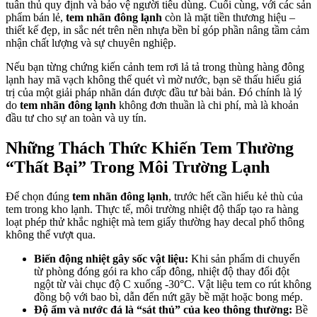
tuân thủ quy định và bảo vệ người tiêu dùng. Cuối cùng, với các sản
phẩm bán lẻ,
tem nhãn đông lạnh
còn là mặt tiền thương hiệu –
thiết kế đẹp, in sắc nét trên nền nhựa bền bỉ góp phần nâng tầm cảm
nhận chất lượng và sự chuyên nghiệp.
Nếu bạn từng chứng kiến cảnh tem rơi lả tả trong thùng hàng đông
lạnh hay mã vạch không thể quét vì mờ nước, bạn sẽ thấu hiểu giá
trị của một giải pháp nhãn dán được đầu tư bài bản. Đó chính là lý
do
tem nhãn đông lạnh
không đơn thuần là chi phí, mà là khoản
đầu tư cho sự an toàn và uy tín.
Những Thách Thức Khiến Tem Thường
“Thất Bại” Trong Môi Trường Lạnh
Để chọn đúng
tem nhãn đông lạnh
, trước hết cần hiểu kẻ thù của
tem trong kho lạnh. Thực tế, môi trường nhiệt độ thấp tạo ra hàng
loạt phép thử khắc nghiệt mà tem giấy thường hay decal phổ thông
không thể vượt qua.
Biến động nhiệt gây sốc vật liệu:
Khi sản phẩm di chuyển
từ phòng đóng gói ra kho cấp đông, nhiệt độ thay đổi đột
ngột từ vài chục độ C xuống -30°C. Vật liệu tem co rút không
đồng bộ với bao bì, dẫn đến nứt gãy bề mặt hoặc bong mép.
Độ ẩm và nước đá là “sát thủ” của keo thông thường:
Bề