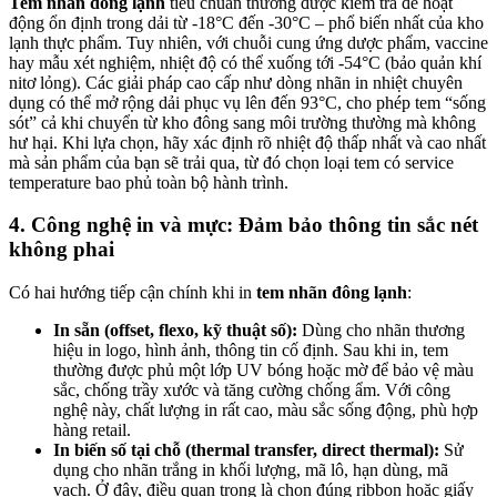
Tem nhãn đông lạnh
tiêu chuẩn thường được kiểm tra để hoạt
động ổn định trong dải từ -18°C đến -30°C – phổ biến nhất của kho
lạnh thực phẩm. Tuy nhiên, với chuỗi cung ứng dược phẩm, vaccine
hay mẫu xét nghiệm, nhiệt độ có thể xuống tới -54°C (bảo quản khí
nitơ lỏng). Các giải pháp cao cấp như dòng nhãn in nhiệt chuyên
dụng có thể mở rộng dải phục vụ lên đến 93°C, cho phép tem “sống
sót” cả khi chuyển từ kho đông sang môi trường thường mà không
hư hại. Khi lựa chọn, hãy xác định rõ nhiệt độ thấp nhất và cao nhất
mà sản phẩm của bạn sẽ trải qua, từ đó chọn loại tem có service
temperature bao phủ toàn bộ hành trình.
4. Công nghệ in và mực: Đảm bảo thông tin sắc nét
không phai
Có hai hướng tiếp cận chính khi in
tem nhãn đông lạnh
:
In sẵn (offset, flexo, kỹ thuật số):
Dùng cho nhãn thương
hiệu in logo, hình ảnh, thông tin cố định. Sau khi in, tem
thường được phủ một lớp UV bóng hoặc mờ để bảo vệ màu
sắc, chống trầy xước và tăng cường chống ẩm. Với công
nghệ này, chất lượng in rất cao, màu sắc sống động, phù hợp
hàng retail.
In biến số tại chỗ (thermal transfer, direct thermal):
Sử
dụng cho nhãn trắng in khối lượng, mã lô, hạn dùng, mã
vạch. Ở đây, điều quan trọng là chọn đúng ribbon hoặc giấy