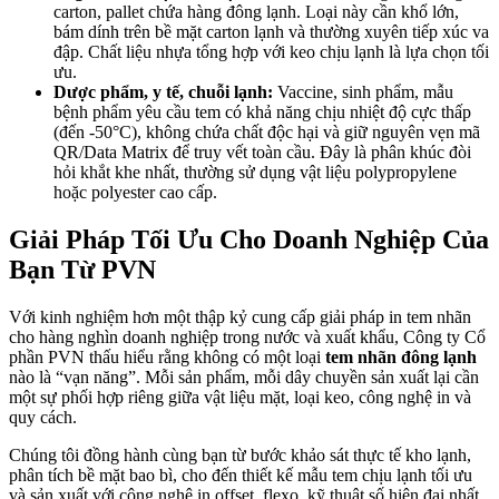
carton, pallet chứa hàng đông lạnh. Loại này cần khổ lớn,
bám dính trên bề mặt carton lạnh và thường xuyên tiếp xúc va
đập. Chất liệu nhựa tổng hợp với keo chịu lạnh là lựa chọn tối
ưu.
Dược phẩm, y tế, chuỗi lạnh:
Vaccine, sinh phẩm, mẫu
bệnh phẩm yêu cầu tem có khả năng chịu nhiệt độ cực thấp
(đến -50°C), không chứa chất độc hại và giữ nguyên vẹn mã
QR/Data Matrix để truy vết toàn cầu. Đây là phân khúc đòi
hỏi khắt khe nhất, thường sử dụng vật liệu polypropylene
hoặc polyester cao cấp.
Giải Pháp Tối Ưu Cho Doanh Nghiệp Của
Bạn Từ PVN
Với kinh nghiệm hơn một thập kỷ cung cấp giải pháp in tem nhãn
cho hàng nghìn doanh nghiệp trong nước và xuất khẩu, Công ty Cổ
phần PVN thấu hiểu rằng không có một loại
tem nhãn đông lạnh
nào là “vạn năng”. Mỗi sản phẩm, mỗi dây chuyền sản xuất lại cần
một sự phối hợp riêng giữa vật liệu mặt, loại keo, công nghệ in và
quy cách.
Chúng tôi đồng hành cùng bạn từ bước khảo sát thực tế kho lạnh,
phân tích bề mặt bao bì, cho đến thiết kế mẫu tem chịu lạnh tối ưu
và sản xuất với công nghệ in offset, flexo, kỹ thuật số hiện đại nhất.