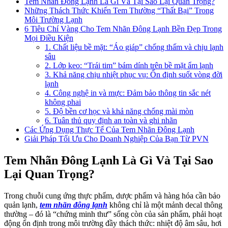
Tem Nhãn Đông Lạnh Là Gì Và Tại Sao Lại Quan Trọng?
Những Thách Thức Khiến Tem Thường “Thất Bại” Trong
Môi Trường Lạnh
6 Tiêu Chí Vàng Cho Tem Nhãn Đông Lạnh Bền Đẹp Trong
Mọi Điều Kiện
1. Chất liệu bề mặt: “Áo giáp” chống thấm và chịu lạnh
sâu
2. Lớp keo: “Trái tim” bám dính trên bề mặt ẩm lạnh
3. Khả năng chịu nhiệt phục vụ: Ổn định suốt vòng đời
lạnh
4. Công nghệ in và mực: Đảm bảo thông tin sắc nét
không phai
5. Độ bền cơ học và khả năng chống mài mòn
6. Tuân thủ quy định an toàn và ghi nhãn
Các Ứng Dụng Thực Tế Của Tem Nhãn Đông Lạnh
Giải Pháp Tối Ưu Cho Doanh Nghiệp Của Bạn Từ PVN
Tem Nhãn Đông Lạnh Là Gì Và Tại Sao
Lại Quan Trọng?
Trong chuỗi cung ứng thực phẩm, dược phẩm và hàng hóa cần bảo
quản lạnh,
tem nhãn đông lạnh
không chỉ là một mảnh decal thông
thường – đó là “chứng minh thư” sống còn của sản phẩm, phải hoạt
động ổn định trong môi trường đầy thách thức: nhiệt độ âm sâu, hơi