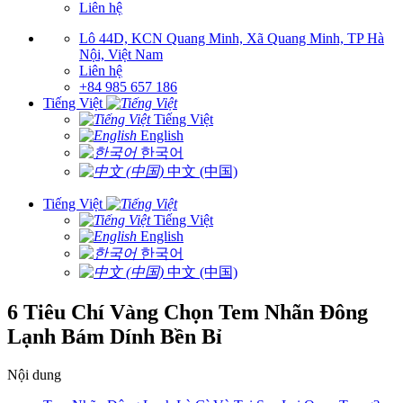
Liên hệ
Lô 44D, KCN Quang Minh, Xã Quang Minh, TP Hà
Nội, Việt Nam
Liên hệ
+84 985 657 186
Tiếng Việt
Tiếng Việt
English
한국어
中文 (中国)
Tiếng Việt
Tiếng Việt
English
한국어
中文 (中国)
6 Tiêu Chí Vàng Chọn Tem Nhãn Đông
Lạnh Bám Dính Bền Bỉ
Nội dung