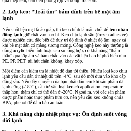
qua mép tem, dẫn đến phồng rộp và bong tróc sớm.
2. Lớp keo: “Trái tim” bám dính trên bề mặt ẩm
lạnh
Nếu chất liệu mặt là áo giáp, thì keo chính là mấu chốt để
tem nhãn
đông lạnh
giữ chặt vào bao bì. Keo chịu lạnh sâu (frozen adhesive)
được nghiên cứu đặc biệt để duy trì độ dính ở nhiệt độ âm, ngay cả
khi bề mặt dán có màng sương mỏng. Công nghệ keo này thường là
dòng acrylic biến tính hoặc cao su tổng hợp, có khả năng “thẩm
thấu” qua lớp ẩm và bám chắc vào các vật liệu bao bì phổ biến như
PE, PP, PET, túi hút chân không, khay xốp.
Một điểm cần kiểm tra là nhiệt độ dán tối thiểu. Nhiều loại keo chịu
lạnh yêu cầu dán ở nhiệt độ trên -4°C, sau đó mới đưa vào kho cấp
đông sâu. Nếu dây chuyền của bạn phải dán tem khi sản phẩm đã
lạnh cứng (-18°C), cần tư vấn loại keo có application temperature
thấp hơn, thậm chí có thể dán ở -20°C. Ngoài ra, với các sản phẩm
dược phẩm hoặc thực phẩm hữu cơ, nên yêu cầu keo không chứa
BPA, phenol để đảm bảo an toàn.
3. Khả năng chịu nhiệt phục vụ: Ổn định suốt vòng
đời lạnh