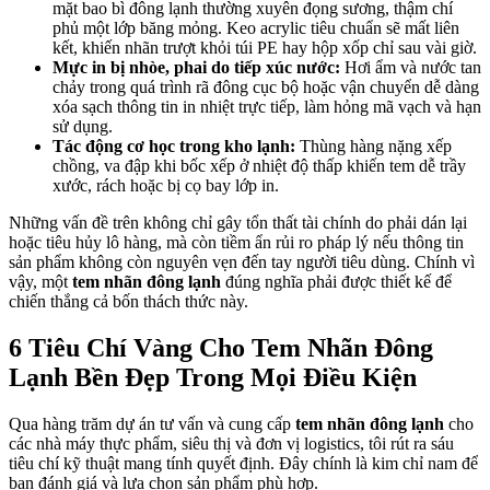
mặt bao bì đông lạnh thường xuyên đọng sương, thậm chí
phủ một lớp băng mỏng. Keo acrylic tiêu chuẩn sẽ mất liên
kết, khiến nhãn trượt khỏi túi PE hay hộp xốp chỉ sau vài giờ.
Mực in bị nhòe, phai do tiếp xúc nước:
Hơi ẩm và nước tan
chảy trong quá trình rã đông cục bộ hoặc vận chuyển dễ dàng
xóa sạch thông tin in nhiệt trực tiếp, làm hỏng mã vạch và hạn
sử dụng.
Tác động cơ học trong kho lạnh:
Thùng hàng nặng xếp
chồng, va đập khi bốc xếp ở nhiệt độ thấp khiến tem dễ trầy
xước, rách hoặc bị cọ bay lớp in.
Những vấn đề trên không chỉ gây tổn thất tài chính do phải dán lại
hoặc tiêu hủy lô hàng, mà còn tiềm ẩn rủi ro pháp lý nếu thông tin
sản phẩm không còn nguyên vẹn đến tay người tiêu dùng. Chính vì
vậy, một
tem nhãn đông lạnh
đúng nghĩa phải được thiết kế để
chiến thắng cả bốn thách thức này.
6 Tiêu Chí Vàng Cho Tem Nhãn Đông
Lạnh Bền Đẹp Trong Mọi Điều Kiện
Qua hàng trăm dự án tư vấn và cung cấp
tem nhãn đông lạnh
cho
các nhà máy thực phẩm, siêu thị và đơn vị logistics, tôi rút ra sáu
tiêu chí kỹ thuật mang tính quyết định. Đây chính là kim chỉ nam để
bạn đánh giá và lựa chọn sản phẩm phù hợp.