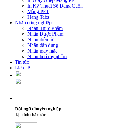
In Giấy Ghép Màng PE
In Kỹ Thuật Số Dạng Cuộn
Màng PET
Hang Tabs
Nhãn công nghiệp
Nhãn Thực Phẩm
Nhãn Dược Phẩm
Nhãn điện tử
Nhãn dân dụng
Nhãn may mặc
Nhãn hoá mỹ phẩm
Tin tức
Liên hệ
Đội ngũ chuyên nghiệp
Tận tình chăm sóc