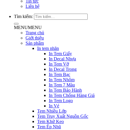
Tin tức
Liên hệ
Tìm kiếm:
MENU
MENU
Trang chủ
Giới thiệu
Sản phẩm
In tem nhãn
In Tem Giấy
In Decal Nhựa
In Tem Vỡ
In Decal Trong
In Tem Bạc
In Tem Nhôm
In Tem 7 Màu
In Tem Bảo Hành
In Tem Chống Hàng Giả
In Tem Logo
In Vé
Tem Nhiều Lớp
Tem Truy Xuất Nguồn Gốc
Tem Khử Keo
Tem Ép Nhũ