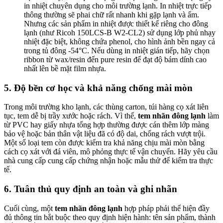
in nhiệt chuyên dụng cho môi trường lạnh. In nhiệt trực tiếp
thông thường sẽ phai chữ rất nhanh khi gặp lạnh và ẩm.
Nhưng các sản phẩm in nhiệt được thiết kế riêng cho đông
lạnh (như Ricoh 150LCS‑B W2‑CL2) sử dụng lớp phủ nhạy
nhiệt đặc biệt, không chứa phenol, cho hình ảnh bền ngay cả
trong tủ đông -54°C. Nếu dùng in nhiệt gián tiếp, hãy chọn
ribbon từ wax/resin đến pure resin để đạt độ bám dính cao
nhất lên bề mặt film nhựa.
5. Độ bền cơ học và khả năng chống mài mòn
Trong môi trường kho lạnh, các thùng carton, túi hàng cọ xát liên
tục, tem dễ bị trầy xước hoặc rách. Vì thế,
tem nhãn đông lạnh
làm
từ PVC hay giấy nhựa tổng hợp thường được cán thêm lớp màng
bảo vệ hoặc bản thân vật liệu đã có độ dai, chống rách vượt trội.
Một số loại tem còn được kiểm tra khả năng chịu mài mòn bằng
cách cọ xát với đá viên, mô phỏng thực tế vận chuyển. Hãy yêu cầu
nhà cung cấp cung cấp chứng nhận hoặc mẫu thử để kiểm tra thực
tế.
6. Tuân thủ quy định an toàn và ghi nhãn
Cuối cùng, một
tem nhãn đông lạnh
hợp pháp phải thể hiện đầy
đủ thông tin bắt buộc theo quy định hiện hành: tên sản phẩm, thành