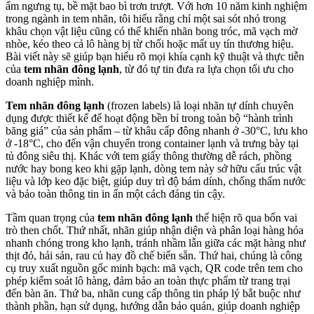
ẩm ngưng tụ, bề mặt bao bì trơn trượt. Với hơn 10 năm kinh nghiệm
trong ngành in tem nhãn, tôi hiểu rằng chỉ một sai sót nhỏ trong
khâu chọn vật liệu cũng có thể khiến nhãn bong tróc, mã vạch mờ
nhòe, kéo theo cả lô hàng bị từ chối hoặc mất uy tín thương hiệu.
Bài viết này sẽ giúp bạn hiểu rõ mọi khía cạnh kỹ thuật và thực tiễn
của
tem nhãn đông lạnh
, từ đó tự tin đưa ra lựa chọn tối ưu cho
doanh nghiệp mình.
Tem nhãn đông lạnh
(frozen labels) là loại nhãn tự dính chuyên
dụng được thiết kế để hoạt động bền bỉ trong toàn bộ “hành trình
băng giá” của sản phẩm – từ khâu cấp đông nhanh ở -30°C, lưu kho
ở -18°C, cho đến vận chuyển trong container lạnh và trưng bày tại
tủ đông siêu thị. Khác với tem giấy thông thường dễ rách, phồng
nước hay bong keo khi gặp lạnh, dòng tem này sở hữu cấu trúc vật
liệu và lớp keo đặc biệt, giúp duy trì độ bám dính, chống thấm nước
và bảo toàn thông tin in ấn một cách đáng tin cậy.
Tầm quan trọng của
tem nhãn đông lạnh
thể hiện rõ qua bốn vai
trò then chốt. Thứ nhất, nhãn giúp nhận diện và phân loại hàng hóa
nhanh chóng trong kho lạnh, tránh nhầm lẫn giữa các mặt hàng như
thịt đỏ, hải sản, rau củ hay đồ chế biến sẵn. Thứ hai, chúng là công
cụ truy xuất nguồn gốc minh bạch: mã vạch, QR code trên tem cho
phép kiểm soát lô hàng, đảm bảo an toàn thực phẩm từ trang trại
đến bàn ăn. Thứ ba, nhãn cung cấp thông tin pháp lý bắt buộc như
thành phần, hạn sử dụng, hướng dẫn bảo quản, giúp doanh nghiệp