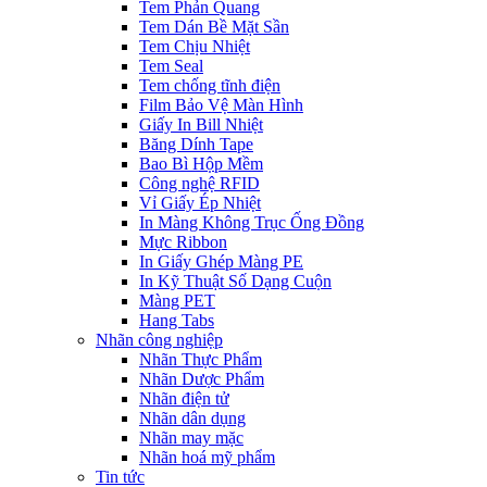
Tem Phản Quang
Tem Dán Bề Mặt Sần
Tem Chịu Nhiệt
Tem Seal
Tem chống tĩnh điện
Film Bảo Vệ Màn Hình
Giấy In Bill Nhiệt
Băng Dính Tape
Bao Bì Hộp Mềm
Công nghệ RFID
Vỉ Giấy Ép Nhiệt
In Màng Không Trục Ống Đồng
Mực Ribbon
In Giấy Ghép Màng PE
In Kỹ Thuật Số Dạng Cuộn
Màng PET
Hang Tabs
Nhãn công nghiệp
Nhãn Thực Phẩm
Nhãn Dược Phẩm
Nhãn điện tử
Nhãn dân dụng
Nhãn may mặc
Nhãn hoá mỹ phẩm
Tin tức