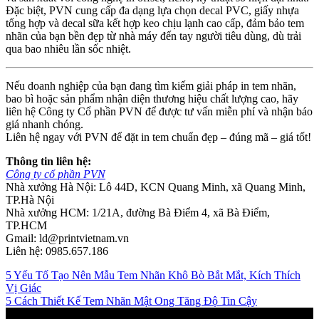
Đặc biệt, PVN cung cấp đa dạng lựa chọn decal PVC, giấy nhựa
tổng hợp và decal sữa kết hợp keo chịu lạnh cao cấp, đảm bảo tem
nhãn của bạn bền đẹp từ nhà máy đến tay người tiêu dùng, dù trải
qua bao nhiêu lần sốc nhiệt.
Nếu doanh nghiệp của bạn đang tìm kiếm giải pháp in tem nhãn,
bao bì hoặc sản phẩm nhận diện thương hiệu chất lượng cao, hãy
liên hệ Công ty Cổ phần PVN để được tư vấn miễn phí và nhận báo
giá nhanh chóng.
Liên hệ ngay với PVN để đặt in tem chuẩn đẹp – đúng mã – giá tốt!
Thông tin liên hệ:
Công ty cổ phần PVN
Nhà xưởng Hà Nội: Lô 44D, KCN Quang Minh, xã Quang Minh,
TP.Hà Nội
Nhà xưởng HCM: 1/21A, đường Bà Điểm 4, xã Bà Điểm,
TP.HCM
Gmail: ld@printvietnam.vn
Liên hệ: 0985.657.186
5 Yếu Tố Tạo Nên Mẫu Tem Nhãn Khô Bò Bắt Mắt, Kích Thích
Vị Giác
5 Cách Thiết Kế Tem Nhãn Mật Ong Tăng Độ Tin Cậy