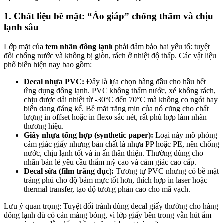
1. Chất liệu bề mặt: “Áo giáp” chống thấm và chịu
lạnh sâu
Lớp mặt của
tem nhãn đông lạnh
phải đảm bảo hai yếu tố: tuyệt
đối chống nước và không bị giòn, rách ở nhiệt độ thấp. Các vật liệu
phổ biến hiện nay bao gồm:
Decal nhựa PVC:
Đây là lựa chọn hàng đầu cho hầu hết
ứng dụng đông lạnh. PVC không thấm nước, xé không rách,
chịu được dải nhiệt từ -30°C đến 70°C mà không co ngót hay
biến dạng đáng kể. Bề mặt trắng mịn của nó cũng cho chất
lượng in offset hoặc in flexo sắc nét, rất phù hợp làm nhãn
thương hiệu.
Giấy nhựa tổng hợp (synthetic paper):
Loại này mô phỏng
cảm giác giấy nhưng bản chất là nhựa PP hoặc PE, nên chống
nước, chịu lạnh tốt và in ấn thân thiện. Thường dùng cho
nhãn bán lẻ yêu cầu thẩm mỹ cao và cảm giác cao cấp.
Decal sữa (film trắng đục):
Tương tự PVC nhưng có bề mặt
tráng phủ cho độ bám mực tốt hơn, thích hợp in laser hoặc
thermal transfer, tạo độ tương phản cao cho mã vạch.
Lưu ý quan trọng: Tuyệt đối tránh dùng decal giấy thường cho hàng
đông lạnh dù có cán màng bóng, vì lớp giấy bên trong vẫn hút ẩm