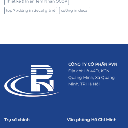
Thiết kế & In ấn Tem Nhãn OCOP
top 7 xưởng in decal giá rẻ
xưởng in decal
CÔNG TY CỔ PHẦN PVN
Địa chỉ: Lô 44D, KCN
Quang Minh, Xã Quang
Minh, TP.Hà Nội
Trụ sở chính
Văn phòng Hồ Chí Minh