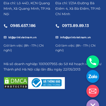
Địa chỉ: Lô 44D, KCN Quang
Địa chỉ: 1/21A Đường Bà
Minh, Xã Quang Minh, TP.Hà
Điểm 4, Xã Bà Điểm, TP.Hồ
Nội
Chí Minh
0985.657.186
0973.89.89.13
ld@printvietnam.vn
info@printvietnam.vn
​Giờ làm việc: (8h - 17h | CN
​Giờ làm việc: (8h - 17h | CN
nghỉ)
nghỉ)
09856571
Mã số doanh nghiệp: 1001007955 do Sở Kế hoạch và Đầu tư
Thành phố Hà Nội cấp lần đầu ngày 22/05/2013
https://za
ld@printv