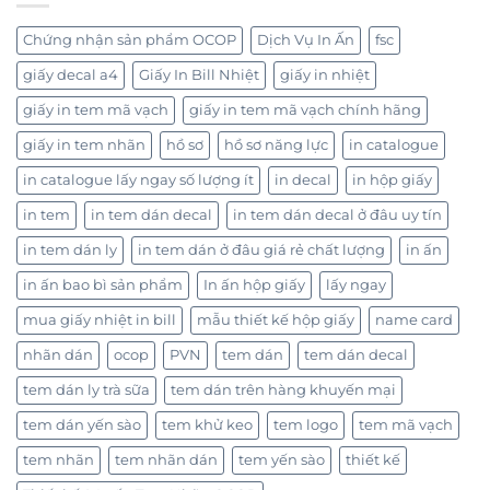
Chứng nhận sản phẩm OCOP
Dịch Vụ In Ấn
fsc
giấy decal a4
Giấy In Bill Nhiệt
giấy in nhiệt
giấy in tem mã vạch
giấy in tem mã vạch chính hãng
giấy in tem nhãn
hồ sơ
hồ sơ năng lực
in catalogue
in catalogue lấy ngay số lượng ít
in decal
in hộp giấy
in tem
in tem dán decal
in tem dán decal ở đâu uy tín
in tem dán ly
in tem dán ở đâu giá rẻ chất lượng
in ấn
in ấn bao bì sản phẩm
In ấn hộp giấy
lấy ngay
mua giấy nhiệt in bill
mẫu thiết kế hộp giấy
name card
nhãn dán
ocop
PVN
tem dán
tem dán decal
tem dán ly trà sữa
tem dán trên hàng khuyến mại
tem dán yến sào
tem khử keo
tem logo
tem mã vạch
tem nhãn
tem nhãn dán
tem yến sào
thiết kế