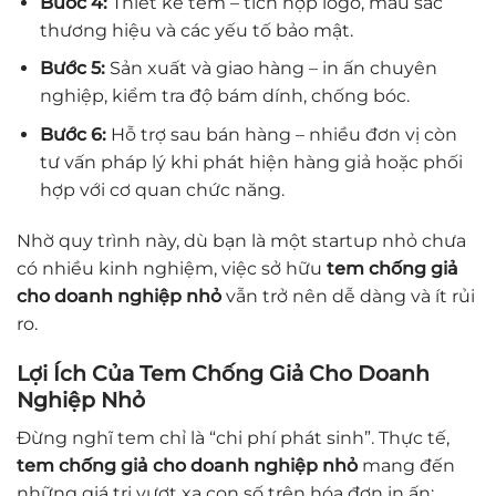
Bước 4:
Thiết kế tem – tích hợp logo, màu sắc
thương hiệu và các yếu tố bảo mật.
Bước 5:
Sản xuất và giao hàng – in ấn chuyên
nghiệp, kiểm tra độ bám dính, chống bóc.
Bước 6:
Hỗ trợ sau bán hàng – nhiều đơn vị còn
tư vấn pháp lý khi phát hiện hàng giả hoặc phối
hợp với cơ quan chức năng.
Nhờ quy trình này, dù bạn là một startup nhỏ chưa
có nhiều kinh nghiệm, việc sở hữu
tem chống giả
cho doanh nghiệp nhỏ
vẫn trở nên dễ dàng và ít rủi
ro.
Lợi Ích Của Tem Chống Giả Cho Doanh
Nghiệp Nhỏ
Đừng nghĩ tem chỉ là “chi phí phát sinh”. Thực tế,
tem chống giả cho doanh nghiệp nhỏ
mang đến
những giá trị vượt xa con số trên hóa đơn in ấn: