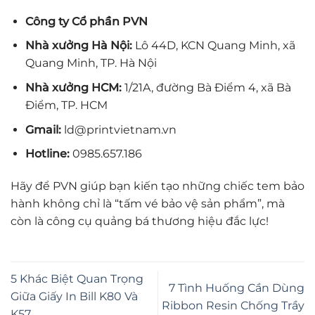
Công ty Cổ phần PVN
Nhà xưởng Hà Nội:
Lô 44D, KCN Quang Minh, xã
Quang Minh, TP. Hà Nội
Nhà xưởng HCM:
1/21A, đường Bà Điểm 4, xã Bà
Điểm, TP. HCM
Gmail:
ld@printvietnam.vn
Hotline:
0985.657.186
Hãy để PVN giúp bạn kiến tạo những chiếc tem bảo
hành không chỉ là “tấm vé bảo vệ sản phẩm”, mà
còn là công cụ quảng bá thương hiệu đắc lực!
5 Khác Biệt Quan Trọng
7 Tình Huống Cần Dùng
Giữa Giấy In Bill K80 Và
Ribbon Resin Chống Trầy
K57