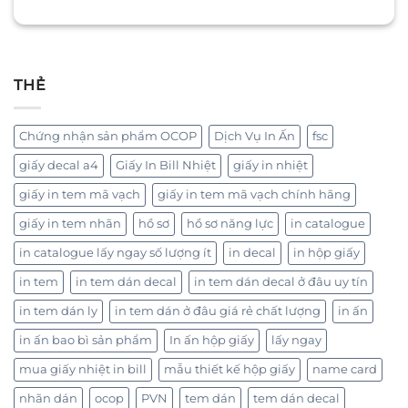
THẺ
Chứng nhận sản phẩm OCOP
Dịch Vụ In Ấn
fsc
giấy decal a4
Giấy In Bill Nhiệt
giấy in nhiệt
giấy in tem mã vạch
giấy in tem mã vạch chính hãng
giấy in tem nhãn
hồ sơ
hồ sơ năng lực
in catalogue
in catalogue lấy ngay số lượng ít
in decal
in hộp giấy
in tem
in tem dán decal
in tem dán decal ở đâu uy tín
in tem dán ly
in tem dán ở đâu giá rẻ chất lượng
in ấn
in ấn bao bì sản phẩm
In ấn hộp giấy
lấy ngay
mua giấy nhiệt in bill
mẫu thiết kế hộp giấy
name card
nhãn dán
ocop
PVN
tem dán
tem dán decal