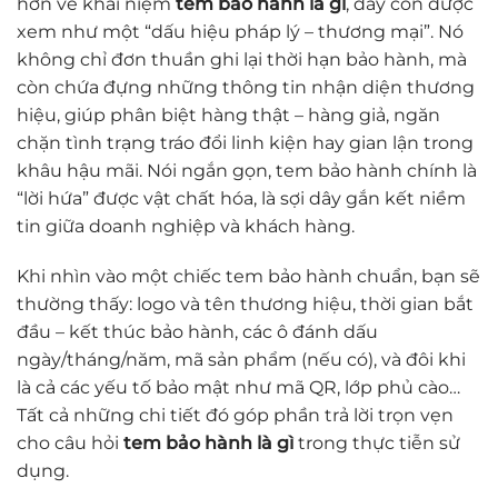
hơn về khái niệm
tem bảo hành là gì
, đây còn được
xem như một “dấu hiệu pháp lý – thương mại”. Nó
không chỉ đơn thuần ghi lại thời hạn bảo hành, mà
còn chứa đựng những thông tin nhận diện thương
hiệu, giúp phân biệt hàng thật – hàng giả, ngăn
chặn tình trạng tráo đổi linh kiện hay gian lận trong
khâu hậu mãi. Nói ngắn gọn, tem bảo hành chính là
“lời hứa” được vật chất hóa, là sợi dây gắn kết niềm
tin giữa doanh nghiệp và khách hàng.
Khi nhìn vào một chiếc tem bảo hành chuẩn, bạn sẽ
thường thấy: logo và tên thương hiệu, thời gian bắt
đầu – kết thúc bảo hành, các ô đánh dấu
ngày/tháng/năm, mã sản phẩm (nếu có), và đôi khi
là cả các yếu tố bảo mật như mã QR, lớp phủ cào…
Tất cả những chi tiết đó góp phần trả lời trọn vẹn
cho câu hỏi
tem bảo hành là gì
trong thực tiễn sử
dụng.