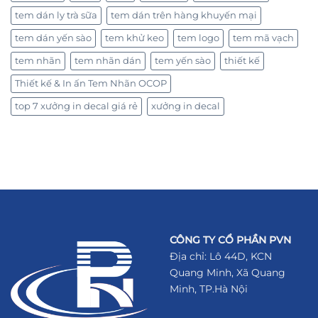
tem dán ly trà sữa
tem dán trên hàng khuyến mại
tem dán yến sào
tem khử keo
tem logo
tem mã vạch
tem nhãn
tem nhãn dán
tem yến sào
thiết kế
Thiết kế & In ấn Tem Nhãn OCOP
top 7 xưởng in decal giá rẻ
xưởng in decal
CÔNG TY CỔ PHẦN PVN
Địa chỉ: Lô 44D, KCN
Quang Minh, Xã Quang
Minh, TP.Hà Nội