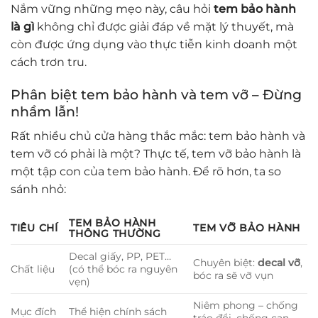
Nắm vững những mẹo này, câu hỏi
tem bảo hành
là gì
không chỉ được giải đáp về mặt lý thuyết, mà
còn được ứng dụng vào thực tiễn kinh doanh một
cách trơn tru.
Phân biệt tem bảo hành và tem vỡ – Đừng
nhầm lẫn!
Rất nhiều chủ cửa hàng thắc mắc: tem bảo hành và
tem vỡ có phải là một? Thực tế, tem vỡ bảo hành là
một tập con của tem bảo hành. Để rõ hơn, ta so
sánh nhỏ:
TEM BẢO HÀNH
TIÊU CHÍ
TEM VỠ BẢO HÀNH
THÔNG THƯỜNG
Decal giấy, PP, PET…
Chuyên biệt:
decal vỡ
,
Chất liệu
(có thể bóc ra nguyên
bóc ra sẽ vỡ vụn
vẹn)
Niêm phong – chống
Mục đích
Thể hiện chính sách
tráo đổi, chống can