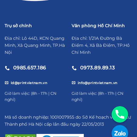
Trụ sở chính
Văn phòng Hồ Chí Minh
Địa chỉ: Lô 44D, KCN Quang
Địa chỉ: 1/21A Đường Bà
Minh, Xã Quang Minh, TP.Hà
Điểm 4, Xã Bà Điểm, TP.Hồ
Nội
Chí Minh
0985.657.186
0973.89.89.13
ld@printvietnam.vn
info@printvietnam.vn
​Giờ làm việc: (8h - 17h | CN
​Giờ làm việc: (8h - 17h | CN
nghỉ)
nghỉ)
09856571
Mã số doanh nghiệp: 1001007955 do Sở Kế hoạch và Đầu tư
Thành phố Hà Nội cấp lần đầu ngày 22/05/2013
https://za