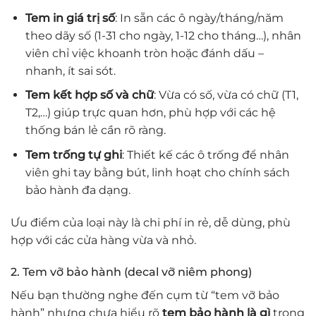
Tem in giá trị số
: In sẵn các ô ngày/tháng/năm
theo dãy số (1-31 cho ngày, 1-12 cho tháng…), nhân
viên chỉ việc khoanh tròn hoặc đánh dấu –
nhanh, ít sai sót.
Tem kết hợp số và chữ
: Vừa có số, vừa có chữ (T1,
T2,…) giúp trực quan hơn, phù hợp với các hệ
thống bán lẻ cần rõ ràng.
Tem trống tự ghi
: Thiết kế các ô trống để nhân
viên ghi tay bằng bút, linh hoạt cho chính sách
bảo hành đa dạng.
Ưu điểm của loại này là chi phí in rẻ, dễ dùng, phù
hợp với các cửa hàng vừa và nhỏ.
2. Tem vỡ bảo hành (decal vỡ niêm phong)
Nếu bạn thường nghe đến cụm từ “tem vỡ bảo
hành” nhưng chưa hiểu rõ
tem bảo hành là gì
trong