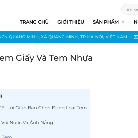
Tìm
kiếm:
TRANG CHỦ
GIỚI THIỆU
SẢN PHẨM
N
 KCN QUANG MINH, XÃ QUANG MINH, TP HÀ NỘI, VIỆT NAM
 Tem Giấy Và Tem Nhựa
g
Cốt Lõi Giúp Bạn Chọn Đúng Loại Tem
” Với Nước Và Ánh Nắng
a Tem