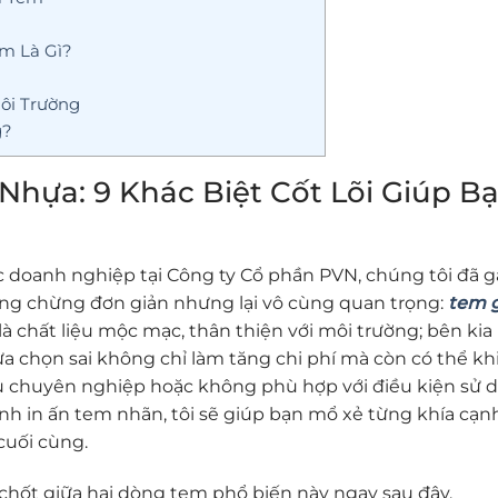
m Là Gì?
Môi Trường
g?
Nhựa: 9 Khác Biệt Cốt Lõi Giúp B
 doanh nghiệp tại Công ty Cổ phần PVN, chúng tôi đã g
ởng chừng đơn giản nhưng lại vô cùng quan trọng:
tem g
là chất liệu mộc mạc, thân thiện với môi trường; bên kia l
Lựa chọn sai không chỉ làm tăng chi phí mà còn có thể kh
ếu chuyên nghiệp hoặc không phù hợp với điều kiện sử 
ành in ấn tem nhãn, tôi sẽ giúp bạn mổ xẻ từng khía cạn
cuối cùng.
hốt giữa hai dòng tem phổ biến này ngay sau đây.