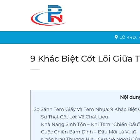
Bỏ
qua
nội
dung
LÔ 44D,
9 Khác Biệt Cốt Lõi Giữa
Nội dun
So Sánh Tem Giấy Và Tem Nhựa: 9 Khác Biệt 
Sự Thật Cốt Lõi: Về Chất Liệu
Khả Năng Sinh Tồn – Khi Tem “Chiến Đấu
Cuộc Chiến Bám Dính – Đâu Mới Là Vua?
Ngôn Ngữ Thương Hiệu Qua Vẻ Ngoài Củ