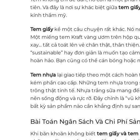
tiên. Và đây là nơi sự khác biệt giữa
tem giấ
kính thẩm mỹ.
Tem giấy
kể một câu chuyện rất khác. Nó nó
Một miếng tem Kraft vàng ươm trên hộp q
xay… tất cả toát lên vẻ chân thật, thân thi
“sustainable” hay đơn giản là muốn tạo cảm
hoàn hảo. Bạn cũng có thể cán bóng hoặc m
Tem nhựa
lại giao tiếp theo một cách hoàn 
kém phần cao cấp. Những tem nhựa trong su
trông thật tinh tế. Nhựa trắng sữa mang đế
nên sống động và rực rỡ. Đây chính là “vũ 
bất kỳ sản phẩm nào cần khẳng định sự san
Bài Toán Ngân Sách Và Chi Phí Sả
Khi băn khoăn không biết
tem giấy và tem