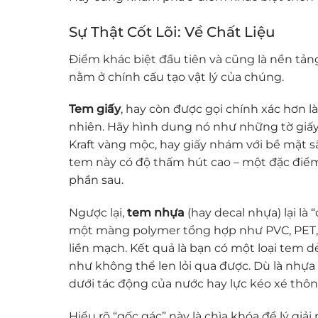
Sự Thật Cốt Lõi: Về Chất Liệu
Điểm khác biệt đầu tiên và cũng là nền tản
nằm ở chính cấu tạo vật lý của chúng.
Tem giấy
, hay còn được gọi chính xác hơn là
nhiên. Hãy hình dung nó như những tờ giấy
Kraft vàng mộc, hay giấy nhám với bề mặt sần
tem này có độ thấm hút cao – một đặc điểm
phần sau.
Ngược lại,
tem nhựa
(hay decal nhựa) lại là
một màng polymer tổng hợp như PVC, PET, h
liền mạch. Kết quả là bạn có một loại tem d
như không thể len lỏi qua được. Dù là nhựa
dưới tác động của nước hay lực kéo xé thô
Hiểu rõ “gốc gác” này là chìa khóa để lý giải