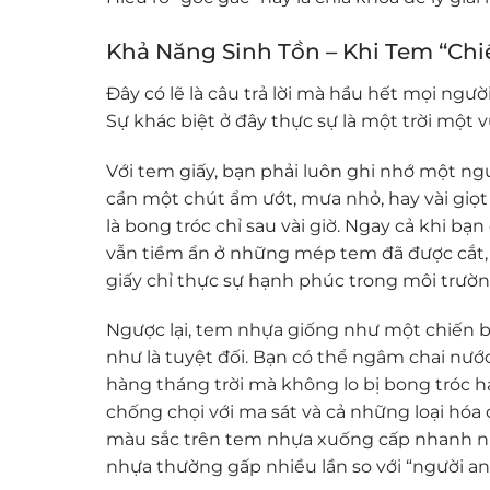
Khả Năng Sinh Tồn – Khi Tem “Ch
Đây có lẽ là câu trả lời mà hầu hết mọi ngườ
Sự khác biệt ở đây thực sự là một trời một v
Với tem giấy, bạn phải luôn ghi nhớ một ngu
cần một chút ẩm ướt, mưa nhỏ, hay vài giọt
là bong tróc chỉ sau vài giờ. Ngay cả khi 
vẫn tiềm ẩn ở những mép tem đã được cắt, n
giấy chỉ thực sự hạnh phúc trong môi trườn
Ngược lại, tem nhựa giống như một chiến 
như là tuyệt đối. Bạn có thể ngâm chai nướ
hàng tháng trời mà không lo bị bong tróc ha
chống chọi với ma sát và cả những loại hóa
màu sắc trên tem nhựa xuống cấp nhanh nh
nhựa thường gấp nhiều lần so với “người an