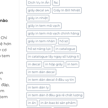
Dịch Vụ In Ấn
fsc
giấy decal a4
Giấy In Bill Nhiệt
giấy in nhiệt
 nào
.
giấy in tem mã vạch
giấy in tem mã vạch chính hãng
Chỉ
giấy in tem nhãn
hồ sơ
tệ hơn
hồ sơ năng lực
in catalogue
y cơ
o tem
in catalogue lấy ngay số lượng ít
in decal
in hộp giấy
in tem
in tem dán decal
ần
h
in tem dán decal ở đâu uy tín
 đập,
in tem dán ly
làm
in tem dán ở đâu giá rẻ chất lượng
 tem
in ấn
in ấn bao bì sản phẩm