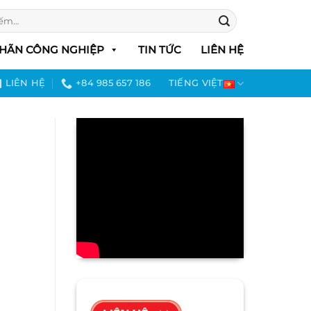
HÃN CÔNG NGHIỆP
TIN TỨC
LIÊN HỆ
LIÊN HỆ
+84 985 657 186
TIẾNG VIỆT