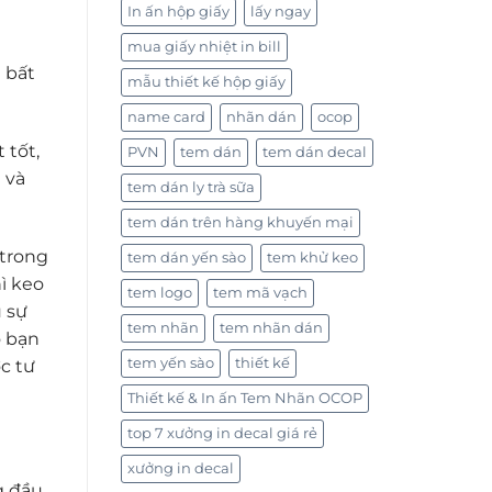
In ấn hộp giấy
lấy ngay
mua giấy nhiệt in bill
 bất
mẫu thiết kế hộp giấy
name card
nhãn dán
ocop
 tốt,
PVN
tem dán
tem dán decal
 và
tem dán ly trà sữa
tem dán trên hàng khuyến mại
 trong
tem dán yến sào
tem khử keo
ì keo
tem logo
tem mã vạch
u sự
tem nhãn
tem nhãn dán
o bạn
tem yến sào
thiết kế
c tư
Thiết kế & In ấn Tem Nhãn OCOP
top 7 xưởng in decal giá rẻ
xưởng in decal
g đầu