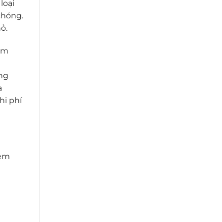
loại
chóng.
ỏ.
kém
ng
a
hi phí
tem