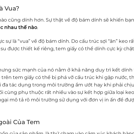
à Vua?
nào cũng dính hơn. Sự thật về độ bám dính sẽ khiến bạn
c nhau thế nào
.
c sự là “vua” về độ bám dính. Do cấu trúc sợi “ăn” keo rất
o su được thiết kế riêng, tem giấy có thể dính cực kỳ chặt
hưng sức mạnh của nó nằm ở khả năng duy trì kết dính
trên tem giấy có thể bị phá vỡ cấu trúc khi gặp nước, th
 đa tác dụng trong môi trường ẩm ướt hay khi phải chị
ối cùng phụ thuộc rất nhiều vào sự kết hợp giữa loại ke
gại mô tả rõ môi trường sử dụng với đơn vị in ấn để đượ
goài Của Tem
 hồn của sản phẩm, là thứ chạm vào cảm xúc khách hàn