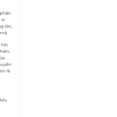
 phần
 in
g lớn,
 mã.
 hỏi
hiên,
của
chuyển
òn là
 khi