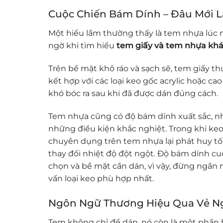
Cuộc Chiến Bám Dính – Đâu Mới L
Một hiểu lầm thường thấy là tem nhựa lúc 
ngờ khi tìm hiểu
tem giấy và tem nhựa khá
Trên bề mặt khô ráo và sạch sẽ, tem giấy thự
kết hợp với các loại keo gốc acrylic hoặc ca
khó bóc ra sau khi đã được dán đúng cách.
Tem nhựa cũng có độ bám dính xuất sắc, n
những điều kiện khắc nghiệt. Trong khi keo 
chuyên dụng trên tem nhựa lại phát huy tối
thay đổi nhiệt độ đột ngột. Độ bám dính cu
chọn và bề mặt cần dán, vì vậy, đừng ngần n
vấn loại keo phù hợp nhất.
Ngôn Ngữ Thương Hiệu Qua Vẻ N
Tem không chỉ để dán, nó còn là một phần