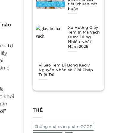
tiêu chuẩn bắt
buộc
ế nào
Xu Hướng Giấy
Tem In Mã Vạch
Được Dùng
Nhiều Nhất
ozo tự
Năm 2026
iấy
ại
Vì Sao Tem Bị Bong Keo 7
ơn ở
Nguyên Nhân Và Giải Pháp
Triệt Để
là
t khối
 gần
THẺ
ơi”
Chứng nhận sản phẩm OCOP