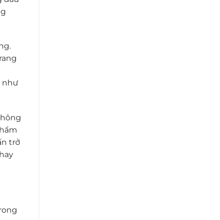
ng
ng.
rang
n như
 không
 phẩm
n trở
 hay
trong