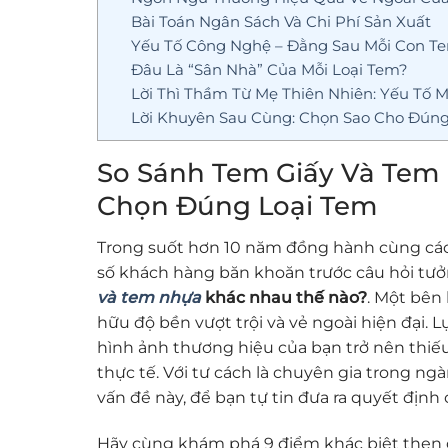
Bài Toán Ngân Sách Và Chi Phí Sản Xuất
Yếu Tố Công Nghệ – Đằng Sau Mỗi Con Te
Đâu Là “Sân Nhà” Của Mỗi Loại Tem?
Lời Thì Thầm Từ Mẹ Thiên Nhiên: Yếu Tố 
Lời Khuyên Sau Cùng: Chọn Sao Cho Đún
So Sánh Tem Giấy Và Tem 
Chọn Đúng Loại Tem
Trong suốt hơn 10 năm đồng hành cùng các
số khách hàng băn khoăn trước câu hỏi tư
và tem nhựa
khác nhau thế nào?
. Một bên 
hữu độ bền vượt trội và vẻ ngoài hiện đại. 
hình ảnh thương hiệu của bạn trở nên thi
thực tế. Với tư cách là chuyên gia trong ng
vấn đề này, để bạn tự tin đưa ra quyết định 
Hãy cùng khám phá 9 điểm khác biệt then c