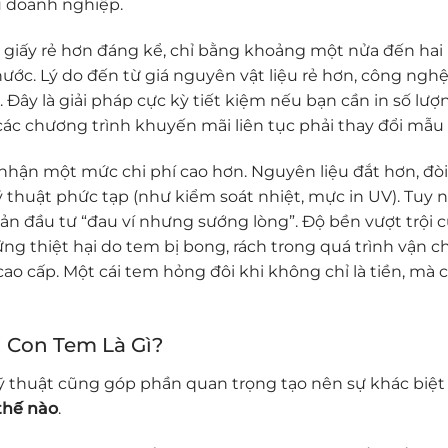
 doanh nghiệp.
 giấy rẻ hơn đáng kể, chỉ bằng khoảng một nửa đến hai
ước. Lý do đến từ giá nguyên vật liệu rẻ hơn, công nghệ
Đây là giải pháp cực kỳ tiết kiệm nếu bạn cần in số lượn
ác chương trình khuyến mãi liên tục phải thay đổi mẫu
nhận một mức chi phí cao hơn. Nguyên liệu đắt hơn, đòi
thuật phức tạp (như kiểm soát nhiệt, mực in UV). Tuy n
oản đầu tư “đau ví nhưng sướng lòng”. Độ bền vượt trội 
g thiệt hại do tem bị bong, rách trong quá trình vận 
cao cấp. Một cái tem hỏng đôi khi không chỉ là tiền, mà c
 Con Tem Là Gì?
ỹ thuật cũng góp phần quan trọng tạo nên sự khác biệt
thế nào
.