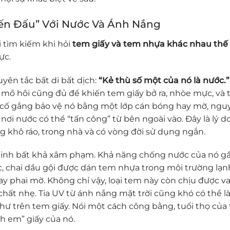
iến Đấu” Với Nước Và Ánh Nắng
i tìm kiếm khi hỏi
tem giấy và tem nhựa khác nhau thế
ực.
yên tắc bất di bất dịch:
“Kẻ thù số một của nó là nước.”
 mồ hôi cũng đủ để khiến tem giấy bở ra, nhòe mực, và 
bạn cố gắng bảo vệ nó bằng một lớp cán bóng hay mờ, ngu
ơi nước có thể “tấn công” từ bên ngoài vào. Đây là lý d
g khô ráo, trong nhà và có vòng đời sử dụng ngắn.
binh bất khả xâm phạm. Khả năng chống nước của nó g
c, chai dầu gội được dán tem nhựa trong môi trường lạn
y phai mờ. Không chỉ vậy, loại tem này còn chịu được va
 chất nhẹ. Tia UV từ ánh nắng mặt trời cũng khó có thể 
ư trên tem giấy. Nói một cách công bằng, tuổi thọ của
h em” giấy của nó.