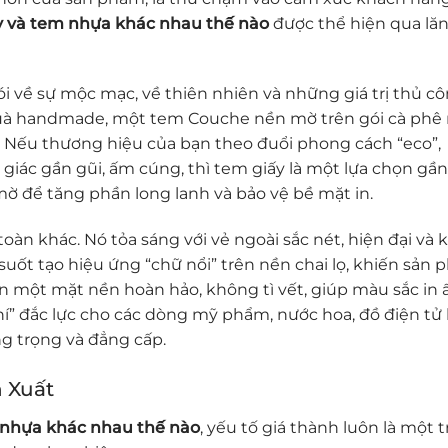
y và tem nhựa khác nhau thế nào
được thể hiện qua lă
i về sự mộc mạc, về thiên nhiên và những giá trị thủ cô
uà handmade, một tem Couche nền mờ trên gói cà phê 
ện. Nếu thương hiệu của bạn theo đuổi phong cách “eco”,
 giác gần gũi, ấm cúng, thì tem giấy là một lựa chọn gầ
ờ để tăng phần long lanh và bảo vệ bề mặt in.
toàn khác. Nó tỏa sáng với vẻ ngoài sắc nét, hiện đại và
ốt tạo hiệu ứng “chữ nổi” trên nền chai lọ, khiến sản
n một mặt nền hoàn hảo, không tì vết, giúp màu sắc in ấ
khí” đắc lực cho các dòng mỹ phẩm, nước hoa, đồ điện tử
g trọng và đẳng cấp.
n Xuất
 nhựa khác nhau thế nào
, yếu tố giá thành luôn là một 