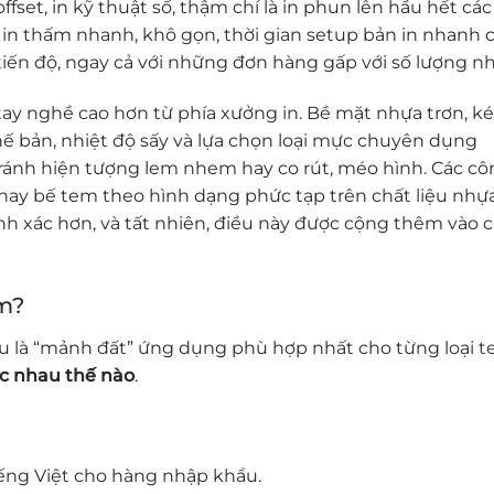
ffset, in kỹ thuật số, thậm chí là in phun lên hầu hết các 
 in thấm nhanh, khô gọn, thời gian setup bản in nhanh 
ề tiến độ, ngay cả với những đơn hàng gấp với số lượng nh
 tay nghề cao hơn từ phía xưởng in. Bề mặt nhựa trơn, 
ế bản, nhiệt độ sấy và lựa chọn loại mực chuyên dụng
ránh hiện tượng lem nhem hay co rút, méo hình. Các cô
hay bế tem theo hình dạng phức tạp trên chất liệu nhự
h xác hơn, và tất nhiên, điều này được cộng thêm vào c
em?
âu là “mảnh đất” ứng dụng phù hợp nhất cho từng loại 
c nhau thế nào
.
ếng Việt cho hàng nhập khẩu.