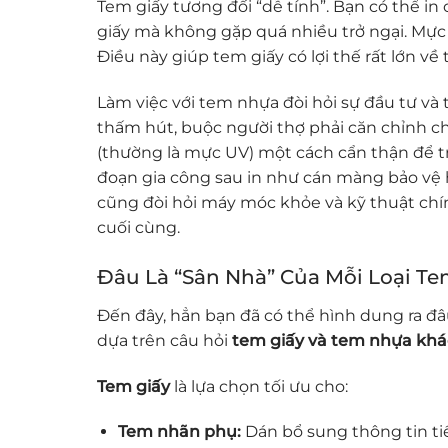
Tem giấy tương đối “dễ tính”. Bạn có thể in o
giấy mà không gặp quá nhiều trở ngại. Mực
Điều này giúp tem giấy có lợi thế rất lớn v
Làm việc với tem nhựa đòi hỏi sự đầu tư và
thấm hút, buộc người thợ phải căn chỉnh ch
(thường là mực UV) một cách cẩn thận để t
đoạn gia công sau in như cán màng bảo vệ 
cũng đòi hỏi máy móc khỏe và kỹ thuật chín
cuối cùng.
Đâu Là “Sân Nhà” Của Mỗi Loại T
Đến đây, hẳn bạn đã có thể hình dung ra đ
dựa trên câu hỏi
tem giấy và tem nhựa khá
Tem giấy
là lựa chọn tối ưu cho:
Tem nhãn phụ:
Dán bổ sung thông tin ti