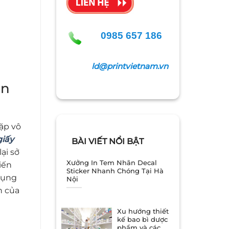
0985 657 186
ld@printvietnam.vn
ạn
ặp vô
iấy
BÀI VIẾT NỔI BẬT
ại sở
Xưởng In Tem Nhãn Decal
iến
Sticker Nhanh Chóng Tại Hà
dụng
Nội
h của
Xu hướng thiết
kế bao bì dược
phẩm và các