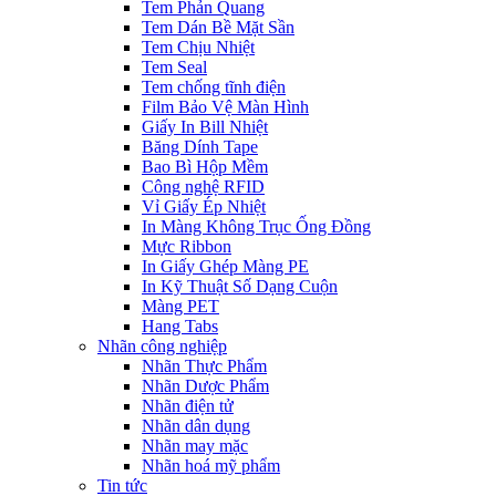
Tem Phản Quang
Tem Dán Bề Mặt Sần
Tem Chịu Nhiệt
Tem Seal
Tem chống tĩnh điện
Film Bảo Vệ Màn Hình
Giấy In Bill Nhiệt
Băng Dính Tape
Bao Bì Hộp Mềm
Công nghệ RFID
Vỉ Giấy Ép Nhiệt
In Màng Không Trục Ống Đồng
Mực Ribbon
In Giấy Ghép Màng PE
In Kỹ Thuật Số Dạng Cuộn
Màng PET
Hang Tabs
Nhãn công nghiệp
Nhãn Thực Phẩm
Nhãn Dược Phẩm
Nhãn điện tử
Nhãn dân dụng
Nhãn may mặc
Nhãn hoá mỹ phẩm
Tin tức