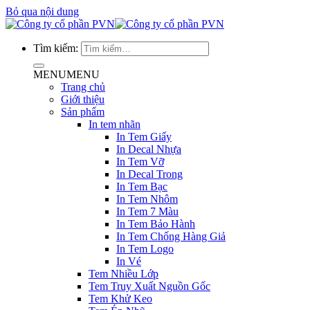
Bỏ qua nội dung
Tìm kiếm:
MENU
MENU
Trang chủ
Giới thiệu
Sản phẩm
In tem nhãn
In Tem Giấy
In Decal Nhựa
In Tem Vỡ
In Decal Trong
In Tem Bạc
In Tem Nhôm
In Tem 7 Màu
In Tem Bảo Hành
In Tem Chống Hàng Giả
In Tem Logo
In Vé
Tem Nhiều Lớp
Tem Truy Xuất Nguồn Gốc
Tem Khử Keo