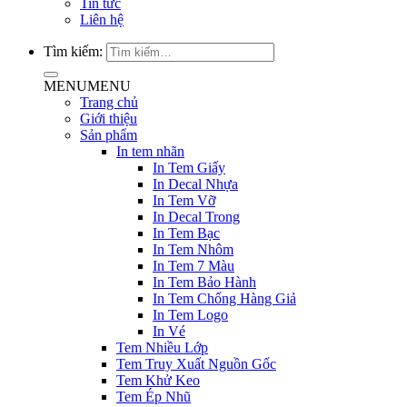
Tin tức
Liên hệ
Tìm kiếm:
MENU
MENU
Trang chủ
Giới thiệu
Sản phẩm
In tem nhãn
In Tem Giấy
In Decal Nhựa
In Tem Vỡ
In Decal Trong
In Tem Bạc
In Tem Nhôm
In Tem 7 Màu
In Tem Bảo Hành
In Tem Chống Hàng Giả
In Tem Logo
In Vé
Tem Nhiều Lớp
Tem Truy Xuất Nguồn Gốc
Tem Khử Keo
Tem Ép Nhũ