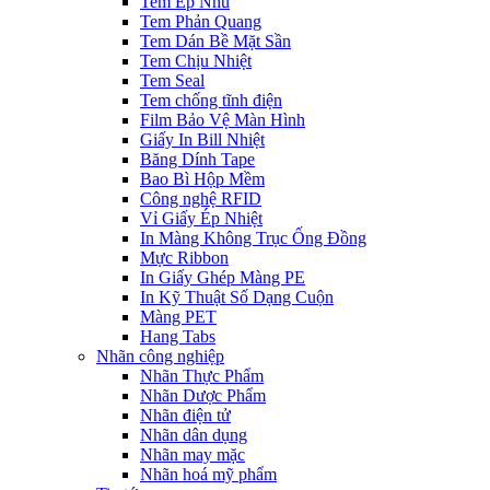
Tem Ép Nhũ
Tem Phản Quang
Tem Dán Bề Mặt Sần
Tem Chịu Nhiệt
Tem Seal
Tem chống tĩnh điện
Film Bảo Vệ Màn Hình
Giấy In Bill Nhiệt
Băng Dính Tape
Bao Bì Hộp Mềm
Công nghệ RFID
Vỉ Giấy Ép Nhiệt
In Màng Không Trục Ống Đồng
Mực Ribbon
In Giấy Ghép Màng PE
In Kỹ Thuật Số Dạng Cuộn
Màng PET
Hang Tabs
Nhãn công nghiệp
Nhãn Thực Phẩm
Nhãn Dược Phẩm
Nhãn điện tử
Nhãn dân dụng
Nhãn may mặc
Nhãn hoá mỹ phẩm