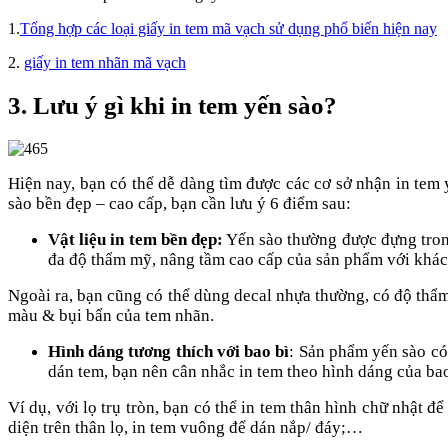
1.
Tổng hợp các loại giấy in tem mã vạch sử dụng phổ biến hiện nay
2.
giấy in tem nhãn mã vạch
3. Lưu ý gì khi in tem yến sào?
Hiện nay, bạn có thể dễ dàng tìm được các cơ sở nhận in te
sào bền đẹp – cao cấp, bạn cần lưu ý 6 điểm sau:
Vật liệu in tem bền đẹp:
Yến sào thường được đựng trong
đa độ thẩm mỹ, nâng tầm cao cấp của sản phẩm với khác
Ngoài ra, bạn cũng có thể dùng decal nhựa thường, có độ thẩ
màu & bụi bẩn của tem nhãn.
Hình dáng tương thích với bao bì
: Sản phẩm yến sào có
dán tem, bạn nên cân nhắc in tem theo hình dáng của ba
Ví dụ, với lọ trụ tròn, bạn có thể in tem thân hình chữ nhật 
diện trên thân lọ, in tem vuông để dán nắp/ đáy;…