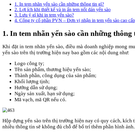
1. In tem nhãn yến sào cần những thông tin gì?
2. Lợi ích khi thiết kế và in ấn tem nổi dán yến sào
3. Lưu ý gì khi in tem yến sào?
4. Công ty cổ phần PVN – Đơn vị nhận in tem yến sào cao cấp 
1. In tem nhãn yến sào cần những thông t
Khi đặt in tem nhãn yến sào, điều mà doanh nghiệp mong muốn
yến sào trên thị trường hiện nay bao gồm các nội dung như:
Logo công ty;
Tên sản phẩm, thương hiệu yến sào;
Thành phần, công dụng của sản phẩm;
Khối lượng tịnh;
Hướng dẫn sử dụng;
Ngày sản xuất, hạn sử dụng;
Mã vạch, mã QR nếu có.
Hộp đựng yến sào trên thị trường hiện nay có quy cách, kích 
nhiều thông tin sẽ không đủ chỗ để bố trí thêm phần hình ảnh.