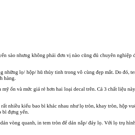
m yến sào nhưng không phải đơn vị nào cũng đủ chuyên nghiệp 
 những lọ/ hộp/ hũ thủy tinh trong vô cùng đẹp mắt. Do đó, tem
h hàng.
m mỹ ổn và mức giá rẻ hơn hai loại decal trên. Cả 3 chất liệu 
 rất nhiều kiểu bao bì khác nhau như lọ tròn, khay tròn, hộp
o bì đựng yến.
để dán vòng quanh, in tem tròn để dán nắp/ đáy lọ. Với lọ trụ h