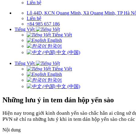
Liên hệ
Lô 44D, KCN Quang Minh, Xã Quang Minh, TP Hà Nộ
Liên hệ
+84 985 657 186
Tiếng Việt
Tiếng Việt
English
한국어
中文 (中国)
Tiếng Việt
Tiếng Việt
English
한국어
中文 (中国)
Những lưu ý in tem dán hộp yến sào
Hiện nay trong giới kinh doanh yến sào chắc hẳn ai cũng sử d
PVN sẽ chỉ ra những lưu ý khi in tem dán hộp yến sào cho cá
Nội dung