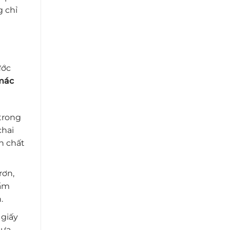
 chỉ
ước
mác
trong
chai
n chất
rơn,
hẩm
.
 giấy
hựa