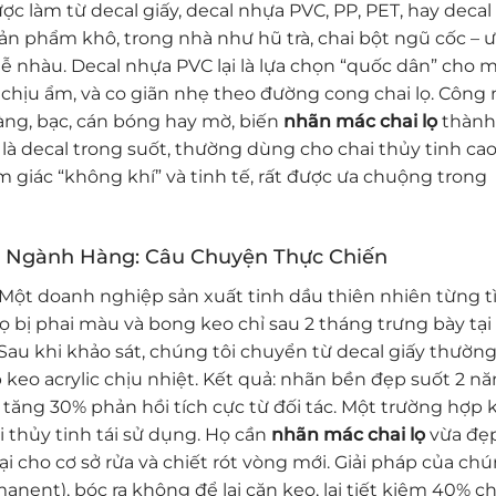
ợc làm từ decal giấy, decal nhựa PVC, PP, PET, hay decal
ản phẩm khô, trong nhà như hũ trà, chai bột ngũ cốc – 
 dễ nhàu. Decal nhựa PVC lại là lựa chọn “quốc dân” cho 
chịu ẩm, và co giãn nhẹ theo đường cong chai lọ. Công
àng, bạc, cán bóng hay mờ, biến
nhãn mác chai lọ
thành
à decal trong suốt, thường dùng cho chai thủy tinh cao
ảm giác “không khí” và tinh tế, rất được ưa chuộng trong
g Ngành Hàng: Câu Chuyện Thực Chiến
 Một doanh nghiệp sản xuất tinh dầu thiên nhiên từng 
 bị phai màu và bong keo chỉ sau 2 tháng trưng bày tại 
 Sau khi khảo sát, chúng tôi chuyển từ decal giấy thườn
eo acrylic chịu nhiệt. Kết quả: nhãn bền đẹp suốt 2 nă
tăng 30% phản hồi tích cực từ đối tác. Một trường hợp k
thủy tinh tái sử dụng. Họ cần
nhãn mác chai lọ
vừa đẹ
ại cho cơ sở rửa và chiết rót vòng mới. Giải pháp của chú
nent), bóc ra không để lại cặn keo, lại tiết kiệm 40% ch