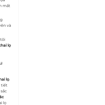
n mất
ng
yên và
tôi
hai lọ
ệu
ai lọ
.
 tiết
 sắc
ác
i lọ