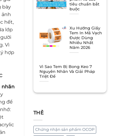
tiêu chuẩn bắt
g bày
buộc
m ảnh
c hết,
Xu Hướng Giấy
ữa lớp
Tem In Mã Vạch
người
Được Dùng
Nhiều Nhất
. Vì
Năm 2026
ký hợp
Vì Sao Tem Bị Bong Keo 7
Nguyên Nhân Và Giải Pháp
c
Triệt Để
o
nhãn
ay
ông để
 nhớ:
THẺ
ệt
crylic
Chứng nhận sản phẩm OCOP
sản