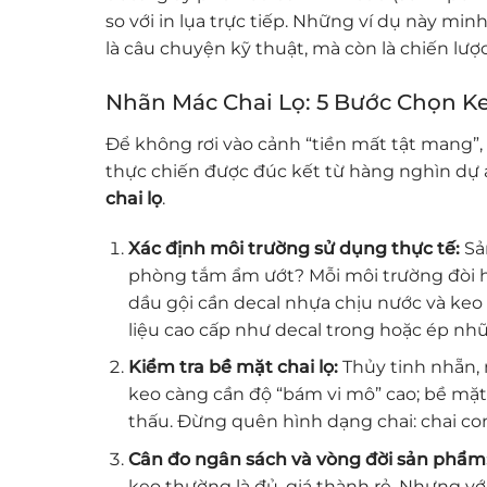
so với in lụa trực tiếp. Những ví dụ này mi
là câu chuyện kỹ thuật, mà còn là chiến lượ
Nhãn Mác Chai Lọ: 5 Bước Chọn K
Để không rơi vào cảnh “tiền mất tật mang”, 
thực chiến được đúc kết từ hàng nghìn dự
chai lọ
.
Xác định môi trường sử dụng thực tế:
Sả
phòng tắm ẩm ướt? Mỗi môi trường đòi hỏi
dầu gội cần decal nhựa chịu nước và keo 
liệu cao cấp như decal trong hoặc ép nh
Kiểm tra bề mặt chai lọ:
Thủy tinh nhẵn, 
keo càng cần độ “bám vi mô” cao; bề mặt
thấu. Đừng quên hình dạng chai: chai con
Cân đo ngân sách và vòng đời sản phẩm
keo thường là đủ, giá thành rẻ. Nhưng v