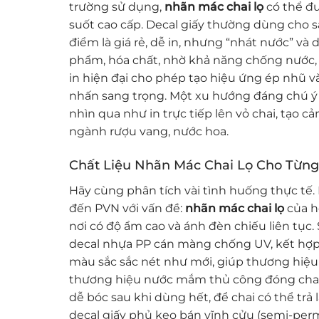
trường sử dụng,
nhãn mác chai lọ
có thể đư
suốt cao cấp. Decal giấy thường dùng cho s
điểm là giá rẻ, dễ in, nhưng “nhát nước” và
phẩm, hóa chất, nhờ khả năng chống nước, 
in hiện đại cho phép tạo hiệu ứng ép nhũ v
nhấn sang trọng. Một xu hướng đáng chú ý l
nhìn qua như in trực tiếp lên vỏ chai, tạo c
ngành rượu vang, nước hoa.
Chất Liệu Nhãn Mác Chai Lọ Cho Từn
Hãy cùng phân tích vài tình huống thực tế.
đến PVN với vấn đề:
nhãn mác chai lọ
của họ
nơi có độ ẩm cao và ánh đèn chiếu liên tục.
decal nhựa PP cán màng chống UV, kết hợp k
màu sắc sắc nét như mới, giúp thương hiệu 
thương hiệu nước mắm thủ công đóng chai 
dễ bóc sau khi dùng hết, để chai có thể trả l
decal giấy phủ keo bán vĩnh cửu (semi-perma