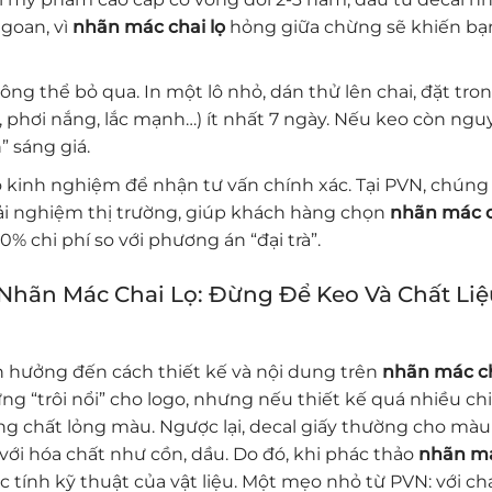
goan, vì
nhãn mác chai lọ
hỏng giữa chừng sẽ khiến bạ
ng thể bỏ qua. In một lô nhỏ, dán thử lên chai, đặt tro
phơi nắng, lắc mạnh…) ít nhất 7 ngày. Nếu keo còn ngu
” sáng giá.
 kinh nghiệm để nhận tư vấn chính xác. Tại PVN, chúng 
rải nghiệm thị trường, giúp khách hàng chọn
nhãn mác c
% chi phí so với phương án “đại trà”.
 Nhãn Mác Chai Lọ: Đừng Để Keo Và Chất Li
ảnh hưởng đến cách thiết kế và nội dung trên
nhãn mác ch
ng “trôi nổi” cho logo, nhưng nếu thiết kế quá nhiều chi
ựng chất lỏng màu. Ngược lại, decal giấy thường cho màu
với hóa chất như cồn, dầu. Do đó, khi phác thảo
nhãn m
c tính kỹ thuật của vật liệu. Một mẹo nhỏ từ PVN: với cha