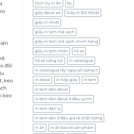
t
Dịch Vụ In Ấn
fsc
keo
giấy decal a4
Giấy In Bill Nhiệt
giấy in nhiệt
giấy in tem mã vạch
giấy in tem mã vạch chính hãng
hiến
giấy in tem nhãn
hồ sơ
 kệ
hồ sơ năng lực
in catalogue
o đổi
in catalogue lấy ngay số lượng ít
ịu
in decal
in hộp giấy
in tem
t, keo
ách
in tem dán decal
i keo
in tem dán decal ở đâu uy tín
in tem dán ly
in tem dán ở đâu giá rẻ chất lượng
in ấn
in ấn bao bì sản phẩm
i