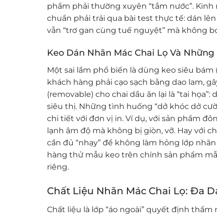
phẩm phải thường xuyên “tắm nước”. Kinh 
chuẩn phải trải qua bài test thực tế: dán lê
vẫn “trơ gan cùng tuế nguyệt” mà không bon
Keo Dán Nhãn Mác Chai Lọ Và Những
Một sai lầm phổ biến là dùng keo siêu bám 
khách hàng phải cạo sạch bằng dao lam, gây
(removable) cho chai dầu ăn lại là “tai họa”
siêu thị. Những tình huống “dở khóc dở cười
chi tiết với đơn vị in. Ví dụ, với sản phẩm 
lạnh âm độ mà không bị giòn, vỡ. Hay với c
cần đủ “nhạy” để không làm hỏng lớp nhãn 
hàng thử mẫu keo trên chính sản phẩm mẫu t
riêng.
Chất Liệu Nhãn Mác Chai Lọ: Đa 
Chất liệu là lớp “áo ngoài” quyết định thẩ