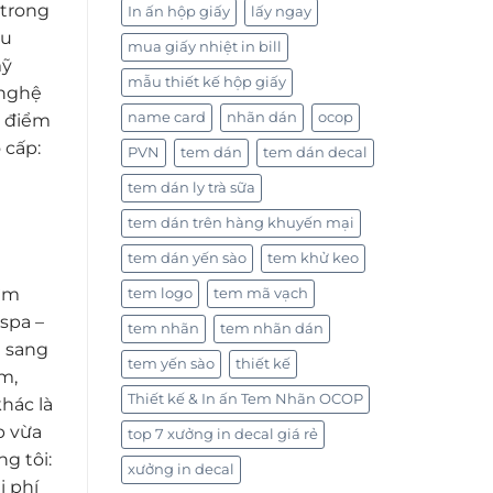
 trong
In ấn hộp giấy
lấy ngay
ưu
mua giấy nhiệt in bill
mỹ
mẫu thiết kế hộp giấy
 nghệ
name card
nhãn dán
ocop
 điểm
 cấp:
PVN
tem dán
tem dán decal
tem dán ly trà sữa
tem dán trên hàng khuyến mại
tem dán yến sào
tem khử keo
tìm
tem logo
tem mã vạch
spa –
tem nhãn
tem nhãn dán
g sang
tem yến sào
thiết kế
m,
Thiết kế & In ấn Tem Nhãn OCOP
hác là
p vừa
top 7 xưởng in decal giá rẻ
ng tôi:
xưởng in decal
i phí