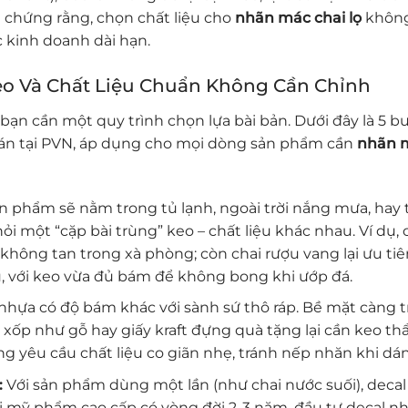
nh chứng rằng, chọn chất liệu cho
nhãn mác chai lọ
không
c kinh doanh dài hạn.
eo Và Chất Liệu Chuẩn Không Cần Chỉnh
bạn cần một quy trình chọn lựa bài bản. Dưới đây là 5 b
 án tại PVN, áp dụng cho mọi dòng sản phẩm cần
nhãn 
n phẩm sẽ nằm trong tủ lạnh, ngoài trời nắng mưa, hay 
 một “cặp bài trùng” keo – chất liệu khác nhau. Ví dụ, 
không tan trong xà phòng; còn chai rượu vang lại ưu tiê
ũ, với keo vừa đủ bám để không bong khi ướp đá.
nhựa có độ bám khác với sành sứ thô ráp. Bề mặt càng t
 xốp như gỗ hay giấy kraft đựng quà tặng lại cần keo t
g yêu cầu chất liệu co giãn nhẹ, tránh nếp nhăn khi dán
:
Với sản phẩm dùng một lần (như chai nước suối), decal
ới mỹ phẩm cao cấp có vòng đời 2-3 năm, đầu tư decal n