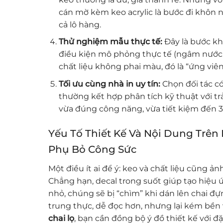
cán mờ kèm keo acrylic là bước đi khôn n
cả lô hàng.
Thử nghiệm mẫu thực tế:
Đây là bước khô
điều kiện mô phỏng thực tế (ngâm nước, 
chất liệu không phai màu, đó là “ứng viên
Tối ưu cùng nhà in uy tín:
Chọn đối tác có
thường kết hợp phân tích kỹ thuật với t
vừa đúng công năng, vừa tiết kiệm đến 30
Yếu Tố Thiết Kế Và Nội Dung Trên
Phụ Bỏ Công Sức
Một điều ít ai để ý: keo và chất liệu cũng 
Chẳng hạn, decal trong suốt giúp tạo hiệu ứ
nhỏ, chúng sẽ bị “chìm” khi dán lên chai đ
trung thực, dễ đọc hơn, nhưng lại kém bền 
chai lọ
, bạn cần đồng bộ ý đồ thiết kế với đặ