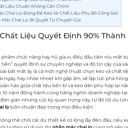
hất Liệu Chuẩn Không Cần Chỉnh
ác Chai Lọ: Đừng Để Keo Và Chất Liệu Phụ Bỏ Công Sức
 Mác Chai Lọ: Bí Quyết Từ Chuyên Gia
 Chất Liệu Quyết Định 90% Thành
 phẩm chức năng hay hũ gia vị, điều đầu tiên níu mắt bạ
 tiền” quyết định sự chuyên nghiệp và độ tin cậy của sả
oài bắt mắt ấy là cả một nghệ thuật chọn keo và chất liệ
 ngày, hay nhòe nhoẹt khi gặp ẩm, sẽ lập tức phá hỏng 
oàn hảo giữa chất liệu bền bỉ và keo dán phù hợp lại n
n 10 năm đồng hành cùng hàng nghìn doanh nghiệp tại
g đơn giản nhưng cực kỳ quan trọng này, từ đó tối ưu từ
i lọ
luôn chuẩn đẹp trong mọi điều kiện.
ng thể chối cãi: dù thiết kế có lộng lẫy đến đâu, nếu k
ôi trường sử dụng, thì
nhãn mác chai lọ
cũng trở nên v