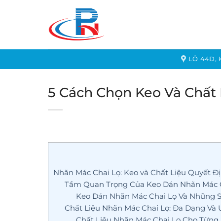
Bỏ
qua
nội
dung
LÔ 44D,
5 Cách Chọn Keo Và Chất
Nhãn Mác Chai Lọ: Keo và Chất Liệu Quyết 
Tầm Quan Trọng Của Keo Dán Nhãn Mác C
Keo Dán Nhãn Mác Chai Lọ Và Những 
Chất Liệu Nhãn Mác Chai Lọ: Đa Dạng Và
Chất Liệu Nhãn Mác Chai Lọ Cho Từng