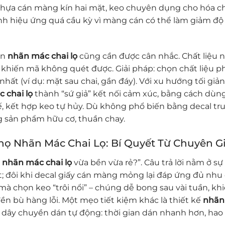
nhựa cán màng kín hai mặt, keo chuyên dụng cho hóa ch
ánh hiệu ứng quá cầu kỳ vì màng cán có thể làm giảm độ
ên
nhãn mác chai lọ
cũng cần được cân nhắc. Chất liệu 
 khiến mã không quét được. Giải pháp: chọn chất liệu p
át nhất (ví dụ: mặt sau chai, gần đáy). Với xu hướng tối giả
 chai lọ
thành “sứ giả” kết nối cảm xúc, bằng cách dùn
hế, kết hợp keo tự hủy. Dù không phổ biến bằng decal tr
ng sản phẩm hữu cơ, thuần chay.
Thọ Nhãn Mác Chai Lọ: Bí Quyết Từ Chuyên G
ể
nhãn mác chai lọ
vừa bền vừa rẻ?”. Câu trả lời nằm ở sự
; đôi khi decal giấy cán màng mỏng lại đáp ứng đủ nhu
 mà chọn keo “trôi nổi” – chúng dễ bong sau vài tuần, kh
ền bù hàng lỗi. Một mẹo tiết kiệm khác là thiết kế
nhãn
 dây chuyền dán tự động: thời gian dán nhanh hơn, hao