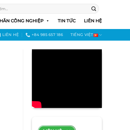
HÃN CÔNG NGHIỆP
TIN TỨC
LIÊN HỆ
LIÊN HỆ
+84 985 657 186
TIẾNG VIỆT