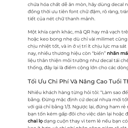
chứa hóa chất dễ ăn mòn, hãy dùng decal 
đồng thời ưu tiên font chữ đậm, rõ ràng, tr
tiết của nét chữ thanh mảnh.
Một khía cạnh khác, mã QR hay mã vạch tr
hoặc keo bong nhẹ dù chỉ vài milimet cũng
chịu nhiệt tốt, và in ở vị trí ít chịu lực ma s
nay, nhiều thương hiệu còn “biến”
nhãn mác
liệu thân thiện môi trường như decal tái c
thống, đây lại là điểm cộng lớn cho các dò
Tối Ưu Chi Phí Và Nâng Cao Tuổi 
Nhiều khách hàng từng hỏi tôi: “Làm sao đ
bằng. Đừng mặc định cứ decal nhựa mới tốt
với giá chỉ bằng 1/3. Ngược lại, đừng ham rẻ
bạn tốn kém gấp đôi cho việc dán lại hoặc đ
chai lọ
dạng cuộn thay vì tem lẻ nếu bạn có