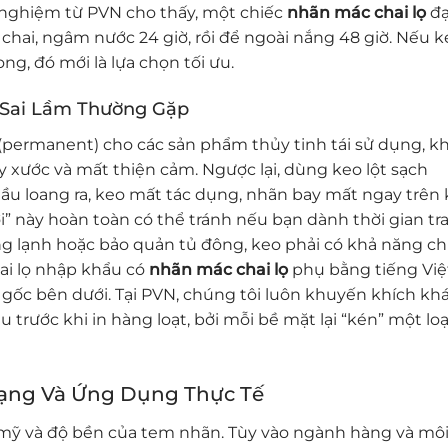
nghiệm từ PVN cho thấy, một chiếc
nhãn mác chai lọ
đạ
n chai, ngâm nước 24 giờ, rồi để ngoài nắng 48 giờ. Nếu 
g, đó mới là lựa chọn tối ưu.
 Sai Lầm Thường Gặp
(permanent) cho các sản phẩm thủy tinh tái sử dụng, k
 xước và mất thiện cảm. Ngược lại, dùng keo lột sạch
: dầu loang ra, keo mất tác dụng, nhãn bay mất ngay trên
” này hoàn toàn có thể tránh nếu bạn dành thời gian tra
đông lạnh hoặc bảo quản tủ đông, keo phải có khả năng ch
hai lọ nhập khẩu có
nhãn mác chai lọ
phụ bằng tiếng Việ
gốc bên dưới. Tại PVN, chúng tôi luôn khuyến khích kh
rước khi in hàng loạt, bởi mỗi bề mặt lại “kén” một loạ
Dạng Và Ứng Dụng Thực Tế
m mỹ và độ bền của tem nhãn. Tùy vào ngành hàng và mô