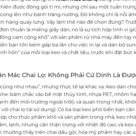
 nhiên được đóng gói tỉ mỉ, nhưng chỉ sau một tuần trưn
n cong lên như bánh tráng nướng. Đó không chỉ là nỗi á
ách hàng quay lưng. Vậy làm thế nào để chọn đúng? Trướ
ơn thuần là miếng giấy dán; nó là sự tích hợp tinh vi gi
ải “đồng cam cộng khổ” với sản phẩm từ nhà máy đến tay 
iến bạn tốn kém gấp ba lần cho việc in lại và dán bổ sung
inh hồn” của mỗi loại keo và chất liệu, trước khi đặt bút 
n Mác Chai Lọ: Không Phải Cứ Dính Là Đượ
ũng như nhau”, nhưng thực tế lại khác xa. Keo dán ch
 khe: bám chắc vào bề mặt thủy tinh, nhựa PET, nhôm h
 lạnh đến môi trường ngoài trời); và quan trọng nhất, kh
với chai lọ tái sử dụng). Có ba loại keo phổ biến bạn cần
 hợp cho thực phẩm khô và sản phẩm trong nhà; keo nhi
m, lạnh, nhưng cần thận trọng với nhiệt độ cao; và keo a
 UV, thường thấy trên chai dầu gội, hóa mỹ phẩm hay các 