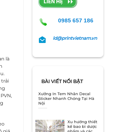
0985 657 186
ld@printvietnam.vn
n là
n
u.
trải
BÀI VIẾT NỔI BẬT
âng
Xưởng In Tem Nhãn Decal
 PVN,
Sticker Nhanh Chóng Tại Hà
ng
Nội
Xu hướng thiết
eo
kế bao bì dược
ô giá
phẩm và các