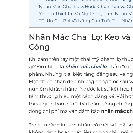
Nhãn Mác Chai Lọ: 5 Bước Chọn Keo Và C
Yếu Tố Thiết Kế Và Nội Dung Trên Nhãn M
Tối Ưu Chi Phí Và Nâng Cao Tuổi Thọ Nhãn
Nhãn Mác Chai Lọ: Keo và
Công
Khi cầm trên tay một chai mỹ phẩm, lọ thực
gì? Đó chính là
nhãn mác chai lọ
– tấm “mặt
phẩm. Nhưng ít ai biết rằng, đằng sau vẻ ng
Một chiếc nhãn đẹp nhưng bong tróc sau vài
nghiệm khách hàng. Ngược lại, sự kết hợp h
tầm thương hiệu một cách đáng kể. Với hơ
tôi sẽ giúp bạn gỡ rối bài toán tưởng chừn
đồng chi phí mà vẫn đảm bảo
nhãn mác cha
Trong ngành in tem nhãn, có một sự thật khô
không dính hoặc chất liệu không chịu nổi m