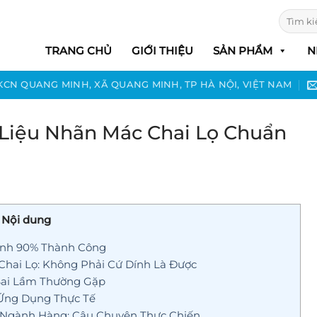
Tìm
kiếm:
TRANG CHỦ
GIỚI THIỆU
SẢN PHẨM
N
 KCN QUANG MINH, XÃ QUANG MINH, TP HÀ NỘI, VIỆT NAM
 Liệu Nhãn Mác Chai Lọ Chuẩn
Nội dung
Định 90% Thành Công
hai Lọ: Không Phải Cứ Dính Là Được
Sai Lầm Thường Gặp
 Ứng Dụng Thực Tế
 Ngành Hàng: Câu Chuyện Thực Chiến