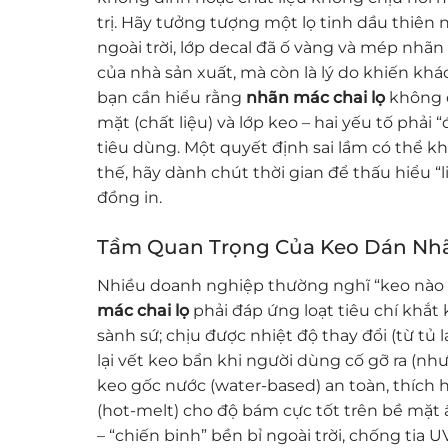
trị. Hãy tưởng tượng một lọ tinh dầu thiên
ngoài trời, lớp decal đã ố vàng và mép nhã
của nhà sản xuất, mà còn là lý do khiến kh
bạn cần hiểu rằng
nhãn mác chai lọ
không đ
mặt (chất liệu) và lớp keo – hai yếu tố ph
tiêu dùng. Một quyết định sai lầm có thể kh
thế, hãy dành chút thời gian để thấu hiểu “l
đồng in.
Tầm Quan Trọng Của Keo Dán Nhã
Nhiều doanh nghiệp thường nghĩ “keo nào c
mác chai lọ
phải đáp ứng loạt tiêu chí khắt
sành sứ; chịu được nhiệt độ thay đổi (từ tủ
lại vết keo bẩn khi người dùng cố gỡ ra (như 
keo gốc nước (water-based) an toàn, thích
(hot-melt) cho độ bám cực tốt trên bề mặt ẩ
– “chiến binh” bền bỉ ngoài trời, chống tia