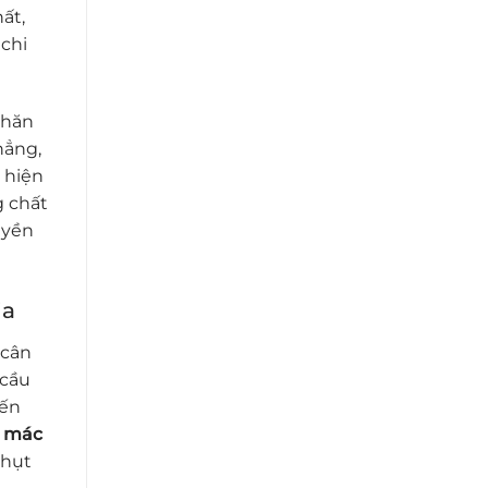
ất,
 chi
nhăn
hẳng,
n hiện
g chất
uyền
ia
 cân
 cầu
iến
 mác
 hụt