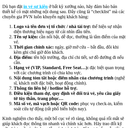
Dù bạn đặt
in vé sự kiện
ở bất kỳ xưởng nào, hãy đảm bảo bản
thiết kế có mặt những nội dung sau. Đây cũng là “checklist” mà các
chuyên gia PVN luôn khuyến nghị khách hàng:
Logo và tên đơn vị tổ chức / nhà tài trợ:
thể hiện sự nhận
diện thương hiệu ngay từ cái nhìn đầu tiên.
Tên sự kiện:
cần nổi bật, dễ đọc, thường là tâm điểm của mặt
vé.
Thời gian chính xác:
ngày, giờ mở cửa – bắt đầu, đôi khi
kèm ghi chú giờ đón khách.
Địa điểm:
tên hội trường, địa chỉ chi tiết, sơ đồ đường đi nếu
cần.
Hạng vé (VIP, Standard, Free Seat…):
đặc biệt quan trọng
với các chương trình có chia khu vực.
Nội dung tóm tắt hoặc điểm nhấn của chương trình
(nghệ
sĩ, khách mời đặc biệt, hoạt động chính).
Thông tin liên hệ / hotline hỗ trợ.
Điều kiện tham dự, quy định về đổi trả vé, yêu cầu giấy
tờ tùy thân, trang phục…
Mã số vé, mã vạch hoặc QR code:
phục vụ check-in, kiểm
soát cửa tự động (rất phổ biến hiện nay).
Kinh nghiệm cho thấy, một bố cục vé rõ ràng, không quá rối mắt sẽ
giúp khách đọc thông tin nhanh và chính xác hơn. Hãy trao đổi kỹ