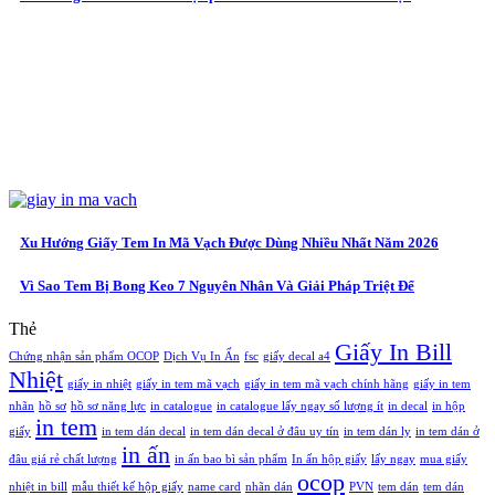
Xu Hướng Giấy Tem In Mã Vạch Được Dùng Nhiều Nhất Năm 2026
Vì Sao Tem Bị Bong Keo 7 Nguyên Nhân Và Giải Pháp Triệt Để
Thẻ
Giấy In Bill
Chứng nhận sản phẩm OCOP
Dịch Vụ In Ấn
fsc
giấy decal a4
Nhiệt
giấy in nhiệt
giấy in tem mã vạch
giấy in tem mã vạch chính hãng
giấy in tem
nhãn
hồ sơ
hồ sơ năng lực
in catalogue
in catalogue lấy ngay số lượng ít
in decal
in hộp
in tem
giấy
in tem dán decal
in tem dán decal ở đâu uy tín
in tem dán ly
in tem dán ở
in ấn
đâu giá rẻ chất lượng
in ấn bao bì sản phẩm
In ấn hộp giấy
lấy ngay
mua giấy
ocop
nhiệt in bill
mẫu thiết kế hộp giấy
name card
nhãn dán
PVN
tem dán
tem dán