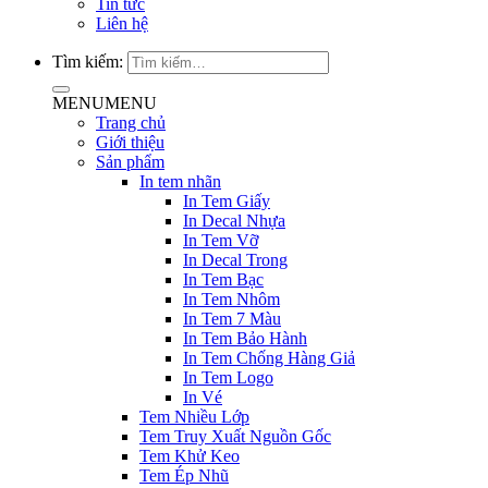
Tin tức
Liên hệ
Tìm kiếm:
MENU
MENU
Trang chủ
Giới thiệu
Sản phẩm
In tem nhãn
In Tem Giấy
In Decal Nhựa
In Tem Vỡ
In Decal Trong
In Tem Bạc
In Tem Nhôm
In Tem 7 Màu
In Tem Bảo Hành
In Tem Chống Hàng Giả
In Tem Logo
In Vé
Tem Nhiều Lớp
Tem Truy Xuất Nguồn Gốc
Tem Khử Keo
Tem Ép Nhũ