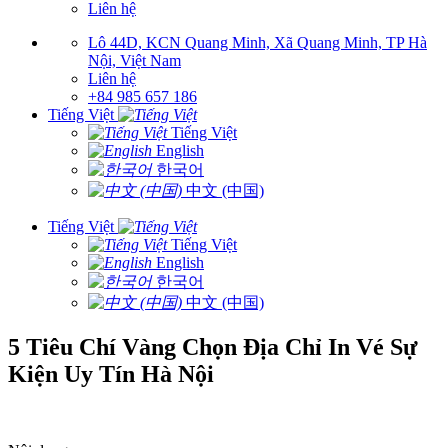
Liên hệ
Lô 44D, KCN Quang Minh, Xã Quang Minh, TP Hà
Nội, Việt Nam
Liên hệ
+84 985 657 186
Tiếng Việt
Tiếng Việt
English
한국어
中文 (中国)
Tiếng Việt
Tiếng Việt
English
한국어
中文 (中国)
5 Tiêu Chí Vàng Chọn Địa Chỉ In Vé Sự
Kiện Uy Tín Hà Nội