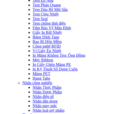
Tem Ép Nhũ
Tem Phản Quang
Tem Dán Bề Mặt Sần
Tem Chịu Nhiệt
Tem Seal
Tem chống tĩnh điện
Film Bảo Vệ Màn Hình
Giấy In Bill Nhiệt
Băng Dính Tape
Bao Bì Hộp Mềm
Công nghệ RFID
Vỉ Giấy Ép Nhiệt
In Màng Không Trục Ống Đồng
Mực Ribbon
In Giấy Ghép Màng PE
In Kỹ Thuật Số Dạng Cuộn
Màng PET
Hang Tabs
Nhãn công nghiệp
Nhãn Thực Phẩm
Nhãn Dược Phẩm
Nhãn điện tử
Nhãn dân dụng
Nhãn may mặc
Nhãn hoá mỹ phẩm