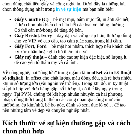
chọn đúng chất liệu giấy và công nghệ in. Dưới đây là những lựa
chọn thông dụng nhất trong
in vé sự kiện
mà bạn nên biết:
Giấy Couche (C)
– bề mặt mịn, bám mực tốt, in ảnh sắc nét;
là lựa chọn phổ biến cho hầu hết các loại vé thông thường.
Có thể cán mờ/bóng để tăng độ bền.
Giấy Bristol, Ivory
– dày dặn và cứng cáp hơn, thường dùng
cho vé VIP, vé cao cấp, tạo cảm giác sang trọng khi cầm.
Giấy Fort, Ford
– bề mặt hơi nhám, thích hợp nếu khách cần
ký xác nhận hoặc ghi chú thêm trên vé.
Giấy mỹ thuật
– dành cho các sự kiện đặc biệt, số lượng ít,
đề cao yếu tố thẩm mỹ và cá tính.
Về công nghệ, hai “ông lớn” trong ngành là
in offset
và
in kỹ thuật
số (digital)
. In offset cho chất lượng màu đồng đều, giá rẻ hơn nhiều
khi in số lượng lớn (vài nghìn vé trở lên). Trong khi đó, in kỹ thuật
số phù hợp với đơn hàng gấp, số lượng ít, có thể lấy ngay trong
ngày. Tại PVN, chúng tôi kết hợp nhuần nhuyễn cả hai phương
pháp, đồng thời trang bị thêm các công đoạn gia công như cán
mờ/bóng, ép kim/nhũ, bế bo góc, đánh số seri, đục lỗ xé… để tạo
nên những tấm vé đẹp và chuyên nghiệp nhất.
Kích thước vé sự kiện thường gặp và cách
chọn phù hợp