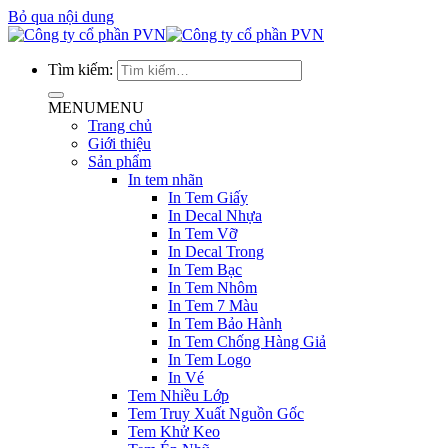
Bỏ qua nội dung
Tìm kiếm:
MENU
MENU
Trang chủ
Giới thiệu
Sản phẩm
In tem nhãn
In Tem Giấy
In Decal Nhựa
In Tem Vỡ
In Decal Trong
In Tem Bạc
In Tem Nhôm
In Tem 7 Màu
In Tem Bảo Hành
In Tem Chống Hàng Giả
In Tem Logo
In Vé
Tem Nhiều Lớp
Tem Truy Xuất Nguồn Gốc
Tem Khử Keo