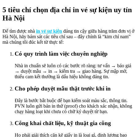
5 tiêu chí chọn địa chỉ in vé sự kiện uy tín
Hà Nội
Để tìm được nhà
in vé sự kiện
đáng tin cậy giữa hàng trăm đơn vị ở
Hà Nội, hãy bám sát các tiêu chí sau – đây chính là “kim chỉ nam”
mà chúng tôi đúc kết từ thực tế:
Có quy trình làm việc chuyên nghiệp
Nhà in chuẩn sẽ luôn có các bước rõ ràng: tư vấn → báo giá
→ duyệt mẫu → in → kiểm tra → giao hàng. Sự mập mờ,
thiếu cam kết thường là dấu hiệu không đáng tin.
Cho phép duyệt mẫu thật trước khi in
Đây là bước bắt buộc để bạn kiểm soát màu sắc, thông tin.
PVN luôn gửi bản in thử (proof) cho khách xác nhận, không
chạy hàng loạt khi chưa có chữ ký duyệt từ bạn.
Công khai chất liệu, kỹ thuật gia công
Họ phải giải thích cặn kẽ giấy in là loại gì, định lượng bao