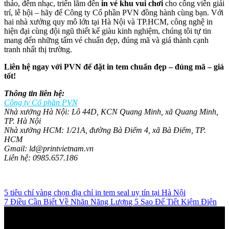
thảo, đêm nhạc, triển lãm đến
in vé khu vui chơi
cho công viên giải
trí, lễ hội – hãy để Công ty Cổ phần PVN đồng hành cùng bạn. Với
hai nhà xưởng quy mô lớn tại Hà Nội và TP.HCM, công nghệ in
hiện đại cùng đội ngũ thiết kế giàu kinh nghiệm, chúng tôi tự tin
mang đến những tấm vé chuẩn đẹp, đúng mã và giá thành cạnh
tranh nhất thị trường.
Liên hệ ngay với PVN để đặt in tem chuẩn đẹp – đúng mã – giá
tốt!
Thông tin liên hệ:
Công ty Cổ phần PVN
Nhà xưởng Hà Nội: Lô 44D, KCN Quang Minh, xã Quang Minh,
TP. Hà Nội
Nhà xưởng HCM: 1/21A, đường Bà Điểm 4, xã Bà Điểm, TP.
HCM
Gmail: ld@printvietnam.vn
Liên hệ: 0985.657.186
5 tiêu chí vàng chọn địa chỉ in tem seal uy tín tại Hà Nội
7 Điều Cần Biết Về Nhãn Năng Lượng 5 Sao Để Tiết Kiệm Điện