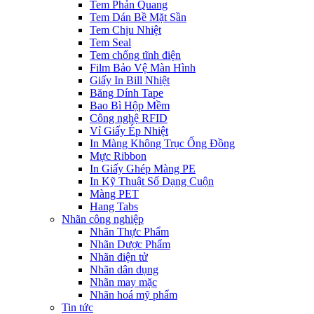
Tem Phản Quang
Tem Dán Bề Mặt Sần
Tem Chịu Nhiệt
Tem Seal
Tem chống tĩnh điện
Film Bảo Vệ Màn Hình
Giấy In Bill Nhiệt
Băng Dính Tape
Bao Bì Hộp Mềm
Công nghệ RFID
Vỉ Giấy Ép Nhiệt
In Màng Không Trục Ống Đồng
Mực Ribbon
In Giấy Ghép Màng PE
In Kỹ Thuật Số Dạng Cuộn
Màng PET
Hang Tabs
Nhãn công nghiệp
Nhãn Thực Phẩm
Nhãn Dược Phẩm
Nhãn điện tử
Nhãn dân dụng
Nhãn may mặc
Nhãn hoá mỹ phẩm
Tin tức