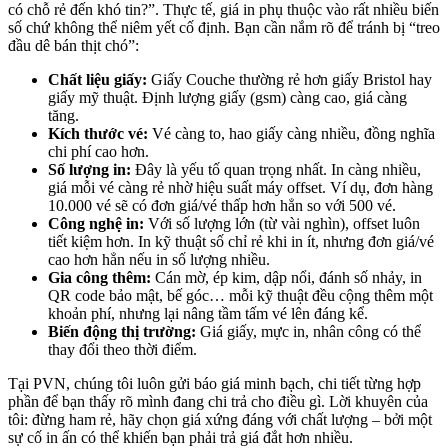
có chỗ rẻ đến khó tin?”. Thực tế, giá in phụ thuộc vào rất nhiều biến
số chứ không thể niêm yết cố định. Bạn cần nắm rõ để tránh bị “treo
đầu dê bán thịt chó”:
Chất liệu giấy:
Giấy Couche thường rẻ hơn giấy Bristol hay
giấy mỹ thuật. Định lượng giấy (gsm) càng cao, giá càng
tăng.
Kích thước vé:
Vé càng to, hao giấy càng nhiều, đồng nghĩa
chi phí cao hơn.
Số lượng in:
Đây là yếu tố quan trọng nhất. In càng nhiều,
giá mỗi vé càng rẻ nhờ hiệu suất máy offset. Ví dụ, đơn hàng
10.000 vé sẽ có đơn giá/vé thấp hơn hẳn so với 500 vé.
Công nghệ in:
Với số lượng lớn (từ vài nghìn), offset luôn
tiết kiệm hơn. In kỹ thuật số chỉ rẻ khi in ít, nhưng đơn giá/vé
cao hơn hẳn nếu in số lượng nhiều.
Gia công thêm:
Cán mờ, ép kim, dập nổi, đánh số nhảy, in
QR code bảo mật, bế góc… mỗi kỹ thuật đều cộng thêm một
khoản phí, nhưng lại nâng tầm tấm vé lên đáng kể.
Biến động thị trường:
Giá giấy, mực in, nhân công có thể
thay đổi theo thời điểm.
Tại PVN, chúng tôi luôn gửi báo giá minh bạch, chi tiết từng hợp
phần để bạn thấy rõ mình đang chi trả cho điều gì. Lời khuyên của
tôi: đừng ham rẻ, hãy chọn giá xứng đáng với chất lượng – bởi một
sự cố in ấn có thể khiến bạn phải trả giá đắt hơn nhiều.