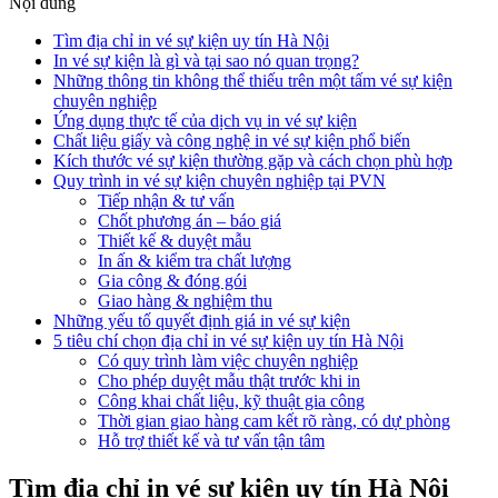
Nội dung
Tìm địa chỉ in vé sự kiện uy tín Hà Nội
In vé sự kiện là gì và tại sao nó quan trọng?
Những thông tin không thể thiếu trên một tấm vé sự kiện
chuyên nghiệp
Ứng dụng thực tế của dịch vụ in vé sự kiện
Chất liệu giấy và công nghệ in vé sự kiện phổ biến
Kích thước vé sự kiện thường gặp và cách chọn phù hợp
Quy trình in vé sự kiện chuyên nghiệp tại PVN
Tiếp nhận & tư vấn
Chốt phương án – báo giá
Thiết kế & duyệt mẫu
In ấn & kiểm tra chất lượng
Gia công & đóng gói
Giao hàng & nghiệm thu
Những yếu tố quyết định giá in vé sự kiện
5 tiêu chí chọn địa chỉ in vé sự kiện uy tín Hà Nội
Có quy trình làm việc chuyên nghiệp
Cho phép duyệt mẫu thật trước khi in
Công khai chất liệu, kỹ thuật gia công
Thời gian giao hàng cam kết rõ ràng, có dự phòng
Hỗ trợ thiết kế và tư vấn tận tâm
Tìm địa chỉ in vé sự kiện uy tín Hà Nội