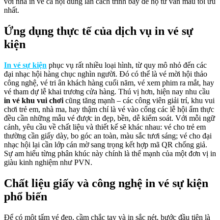
với nhà in về cả nội dung lẫn cách trình bày để họ tư vấn mẫu tối ưu
nhất.
Ứng dụng thực tế của dịch vụ in vé sự
kiện
In vé sự kiện
phục vụ rất nhiều loại hình, từ quy mô nhỏ đến các
đại nhạc hội hàng chục nghìn người. Đó có thể là vé mời hội thảo
công nghệ, vé tri ân khách hàng cuối năm, vé xem phim ra mắt, hay
vé tham dự lễ khai trương cửa hàng. Thú vị hơn, hiện nay nhu cầu
in vé khu vui chơi
cũng tăng mạnh – các công viên giải trí, khu vui
chơi trẻ em, nhà ma, hay thậm chí là vé vào cổng các lễ hội ẩm thực
đều cần những mẫu vé được in đẹp, bền, dễ kiểm soát. Với mỗi ngữ
cảnh, yêu cầu về chất liệu và thiết kế sẽ khác nhau: vé cho trẻ em
thường cần giấy dày, bo góc an toàn, màu sắc tươi sáng; vé cho đại
nhạc hội lại cần lớp cán mờ sang trọng kết hợp mã QR chống giả.
Sự am hiểu từng phân khúc này chính là thế mạnh của một đơn vị in
giàu kinh nghiệm như PVN.
Chất liệu giấy và công nghệ in vé sự kiện
phổ biến
Để có một tấm vé đẹp, cầm chắc tay và in sắc nét, bước đầu tiên là