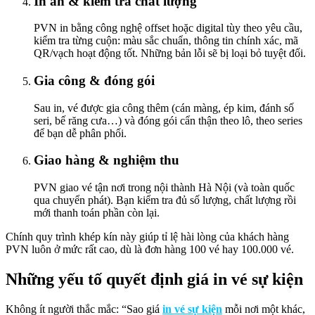
In ấn & kiểm tra chất lượng
PVN in bằng công nghệ offset hoặc digital tùy theo yêu cầu,
kiểm tra từng cuộn: màu sắc chuẩn, thông tin chính xác, mã
QR/vạch hoạt động tốt. Những bản lỗi sẽ bị loại bỏ tuyệt đối.
Gia công & đóng gói
Sau in, vé được gia công thêm (cán màng, ép kim, đánh số
seri, bế răng cưa…) và đóng gói cẩn thận theo lô, theo series
để bạn dễ phân phối.
Giao hàng & nghiệm thu
PVN giao vé tận nơi trong nội thành Hà Nội (và toàn quốc
qua chuyển phát). Bạn kiểm tra đủ số lượng, chất lượng rồi
mới thanh toán phần còn lại.
Chính quy trình khép kín này giúp tỉ lệ hài lòng của khách hàng
PVN luôn ở mức rất cao, dù là đơn hàng 100 vé hay 100.000 vé.
Những yếu tố quyết định giá in vé sự kiện
Không ít người thắc mắc: “Sao giá
in vé sự kiện
mỗi nơi một khác,