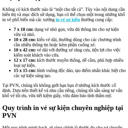
Không có kích thước nào là “một cho tất cả”. Tùy vào nội dung cần
hiển thị và mục đích sử dụng, bạn có thể chọn một trong những khổ
in vé phổ biến mà các xưởng
in vé sự kiện
thường cung cấp:
7 x 18 cm:
dạng vé nhỏ gọn, vừa đủ thông tin cho sự kiện
vừa và nhỏ.
10 x 28 cm:
kiểu vé dài, thường dùng cho các chương trình
cần nhiều thông tin hoặc kèm phần cuống xé.
10 x 42 cm:
vé dài với đường xé răng cưa, tiện lợi cho việc
kiểm soát khách vào cửa.
12 x 17 cm:
kích thước truyền thống, dễ cầm, phù hợp nhiều
loại sự kiện.
15 x 15 cm:
hình vuông độc đáo, tạo điểm nhấn khác biệt cho
các sự kiện sáng tạo.
Tại PVN, chúng tôi không giới hạn bạn ở những kích thước cố
định. Dựa trên thiết kế và nhu cầu riêng, chúng tôi sẵn sàng tư vấn
khổ vé tối ưu, vừa tiết kiệm giấy, vừa đảm bảo tính thẩm mỹ.
Quy trình in vé sự kiện chuyên nghiệp tại
PVN
Một quy trình minh bạch, rõ ràng chính là thước đo cho sự chuyên