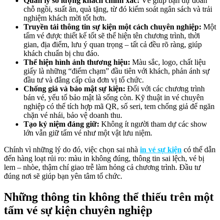
Quản lý số lượng khách chính xác:
Vé giúp bạn dự đoán
chỗ ngồi, suất ăn, quà tặng, từ đó kiểm soát ngân sách và trải
nghiệm khách mời tốt hơn.
Truyền tải thông tin sự kiện một cách chuyên nghiệp:
Một
tấm vé được thiết kế tốt sẽ thể hiện tên chương trình, thời
gian, địa điểm, lưu ý quan trọng – tất cả đều rõ ràng, giúp
khách chuẩn bị chu đáo.
Thể hiện hình ảnh thương hiệu:
Màu sắc, logo, chất liệu
giấy là những “điểm chạm” đầu tiên với khách, phản ánh sự
đầu tư và đẳng cấp của đơn vị tổ chức.
Chống giả và bảo mật sự kiện:
Đối với các chương trình
bán vé, yếu tố bảo mật là sống còn. Kỹ thuật in vé chuyên
nghiệp có thể tích hợp mã QR, số seri, tem chống giả để ngăn
chặn vé nhái, bảo vệ doanh thu.
Tạo kỷ niệm đáng giữ:
Không ít người tham dự các show
lớn vẫn giữ tấm vé như một vật lưu niệm.
Chính vì những lý do đó, việc chọn sai nhà
in vé sự kiện
có thể dẫn
đến hàng loạt rủi ro: màu in không đúng, thông tin sai lệch, vé bị
lem – nhòe, thậm chí giao trễ làm hỏng cả chương trình. Đầu tư
đúng nơi sẽ giúp bạn yên tâm tổ chức.
Những thông tin không thể thiếu trên một
tấm vé sự kiện chuyên nghiệp