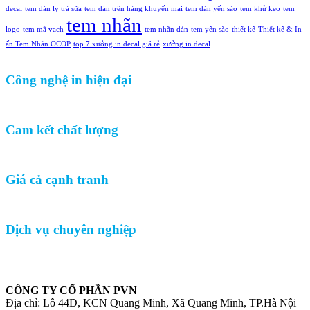
decal
tem dán ly trà sữa
tem dán trên hàng khuyến mại
tem dán yến sào
tem khử keo
tem
tem nhãn
logo
tem mã vạch
tem nhãn dán
tem yến sào
thiết kế
Thiết kế & In
ấn Tem Nhãn OCOP
top 7 xưởng in decal giá rẻ
xưởng in decal
Công nghệ in hiện đại
Cam kết chất lượng
Giá cả cạnh tranh
Dịch vụ chuyên nghiệp
CÔNG TY CỔ PHẦN PVN
Địa chỉ: Lô 44D, KCN Quang Minh, Xã Quang Minh, TP.Hà Nội