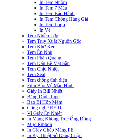
In Tem Nhôm
In Tem 7 Màu
In Tem Bảo Hành
In Tem Chống Hàng Giả
In Tem Logo
In Vé
Tem Nhiều Lớp
Tem Truy Xuất Nguồn Gốc
Tem Khử Keo
Tem Ép Nhũ
Tem Phản Quang
Tem Dán Bề Mặt Sần
Tem Chịu Nhiệt
Tem Seal
Tem chống tĩnh điện
Film Bảo Vệ Màn Hình
Giấy In Bill Nhiệt
Băng Dính Tape
Bao Bì Hộp Mềm
Công nghệ RFID
Vỉ Giấy Ép Nhiệt
In Màng Không Trục Ống Đồng
Mực Ribbon
In Giấy Ghép Màng PE
In Kỹ Thuật Số Dạng Cuộn