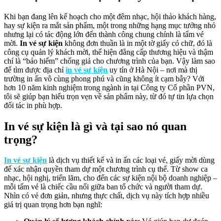
Khi bạn đang lên kế hoạch cho một đêm nhạc, hội thảo khách hàng,
hay sự kiện ra mắt sản phẩm, một trong những hạng mục tưởng nhỏ
nhưng lại có tác động lớn đến thành công chung chính là tấm vé
mời.
In vé sự kiện
không đơn thuần là in một tờ giấy có chữ, đó là
công cụ quản lý khách mời, thể hiện đẳng cấp thương hiệu và thậm
chí là “bảo hiểm” chống giả cho chương trình của bạn. Vậy làm sao
để tìm được địa chỉ
in vé sự kiện
uy tín ở Hà Nội – nơi mà thị
trường in ấn vô cùng phong phú và cũng không ít cạm bẫy? Với
hơn 10 năm kinh nghiệm trong ngành in tại Công ty Cổ phần PVN,
tôi sẽ giúp bạn hiểu trọn vẹn về sản phẩm này, từ đó tự tin lựa chọn
đối tác in phù hợp.
In vé sự kiện là gì và tại sao nó quan
trọng?
In vé sự kiện
là dịch vụ thiết kế và in ấn các loại vé, giấy mời dùng
để xác nhận quyền tham dự một chương trình cụ thể. Từ show ca
nhạc, hội nghị, triển lãm, cho đến các sự kiện nội bộ doanh nghiệp –
mỗi tấm vé là chiếc cầu nối giữa ban tổ chức và người tham dự.
Nhìn có vẻ đơn giản, nhưng thực chất, dịch vụ này tích hợp nhiều
giá trị quan trọng hơn bạn nghĩ: