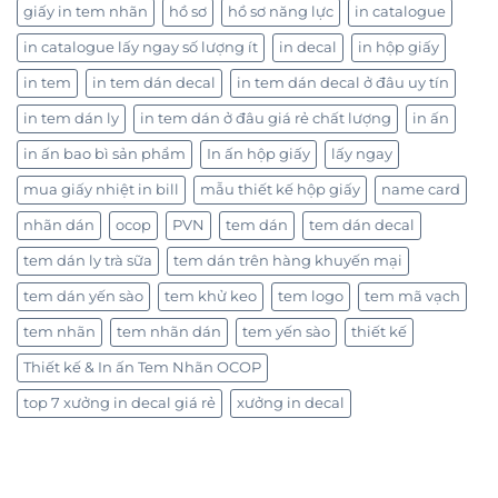
giấy in tem nhãn
hồ sơ
hồ sơ năng lực
in catalogue
in catalogue lấy ngay số lượng ít
in decal
in hộp giấy
in tem
in tem dán decal
in tem dán decal ở đâu uy tín
in tem dán ly
in tem dán ở đâu giá rẻ chất lượng
in ấn
in ấn bao bì sản phẩm
In ấn hộp giấy
lấy ngay
mua giấy nhiệt in bill
mẫu thiết kế hộp giấy
name card
nhãn dán
ocop
PVN
tem dán
tem dán decal
tem dán ly trà sữa
tem dán trên hàng khuyến mại
tem dán yến sào
tem khử keo
tem logo
tem mã vạch
tem nhãn
tem nhãn dán
tem yến sào
thiết kế
Thiết kế & In ấn Tem Nhãn OCOP
top 7 xưởng in decal giá rẻ
xưởng in decal