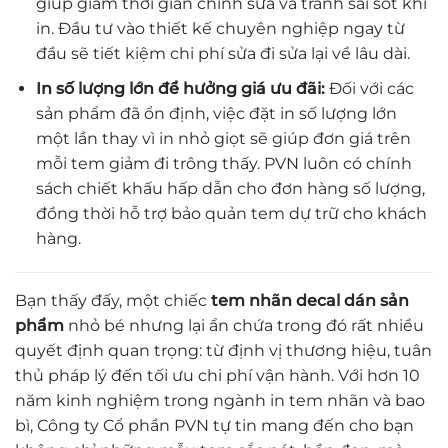
giúp giảm thời gian chỉnh sửa và tránh sai sót khi
in. Đầu tư vào thiết kế chuyên nghiệp ngay từ
đầu sẽ tiết kiệm chi phí sửa đi sửa lại về lâu dài.
In số lượng lớn để hưởng giá ưu đãi:
Đối với các
sản phẩm đã ổn định, việc đặt in số lượng lớn
một lần thay vì in nhỏ giọt sẽ giúp đơn giá trên
mỗi tem giảm đi trông thấy. PVN luôn có chính
sách chiết khấu hấp dẫn cho đơn hàng số lượng,
đồng thời hỗ trợ bảo quản tem dự trữ cho khách
hàng.
Bạn thấy đấy, một chiếc
tem nhãn decal dán sản
phẩm
nhỏ bé nhưng lại ẩn chứa trong đó rất nhiều
quyết định quan trọng: từ định vị thương hiệu, tuân
thủ pháp lý đến tối ưu chi phí vận hành. Với hơn 10
năm kinh nghiệm trong ngành in tem nhãn và bao
bì, Công ty Cổ phần PVN tự tin mang đến cho bạn