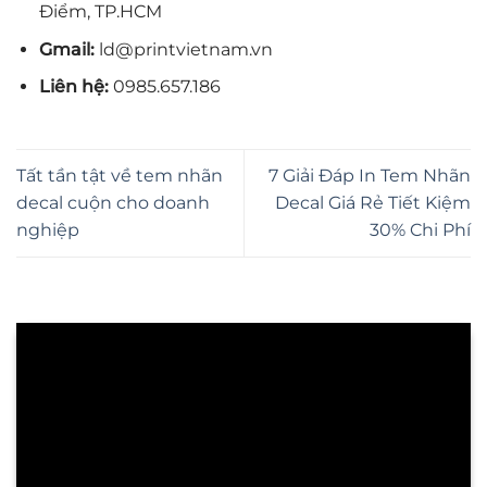
Điểm, TP.HCM
Gmail:
ld@printvietnam.vn
Liên hệ:
0985.657.186
Tất tần tật về tem nhãn
7 Giải Đáp In Tem Nhãn
decal cuộn cho doanh
Decal Giá Rẻ Tiết Kiệm
nghiệp
30% Chi Phí