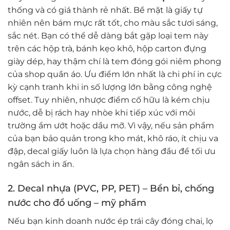
thống và có giá thành rẻ nhất. Bề mặt là giấy tự
nhiên nên bám mực rất tốt, cho màu sắc tươi sáng,
sắc nét. Bạn có thể dễ dàng bắt gặp loại tem này
trên các hộp trà, bánh kẹo khô, hộp carton đựng
giày dép, hay thậm chí là tem đóng gói niêm phong
của shop quần áo. Ưu điểm lớn nhất là chi phí in cực
kỳ cạnh tranh khi in số lượng lớn bằng công nghệ
offset. Tuy nhiên, nhược điểm cố hữu là kém chịu
nước, dễ bị rách hay nhòe khi tiếp xúc với môi
trường ẩm ướt hoặc dầu mỡ. Vì vậy, nếu sản phẩm
của bạn bảo quản trong kho mát, khô ráo, ít chịu va
đập, decal giấy luôn là lựa chọn hàng đầu để tối ưu
ngân sách in ấn.
2. Decal nhựa (PVC, PP, PET) – Bền bỉ, chống
nước cho đồ uống – mỹ phẩm
Nếu bạn kinh doanh nước ép trái cây đóng chai, lọ