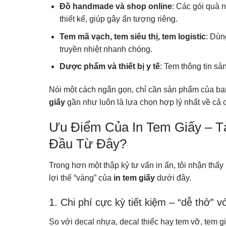
Đồ handmade và shop online
: Các gói quà 
thiết kế, giúp gây ấn tượng riêng.
Tem mã vạch, tem siêu thị, tem logistic
: Dùn
truyền nhiệt nhanh chóng.
Dược phẩm và thiết bị y tế
: Tem thông tin sả
Nói một cách ngắn gọn, chỉ cần sản phẩm của bạ
giấy
gần như luôn là lựa chọn hợp lý nhất về cả c
Ưu Điểm Của In Tem Giấy – T
Đầu Từ Đây?
Trong hơn một thập kỷ tư vấn in ấn, tôi nhận thấ
lợi thế “vàng” của
in tem giấy
dưới đây.
1. Chi phí cực kỳ tiết kiệm – “dễ thở” 
So với decal nhựa, decal thiếc hay tem vỡ, tem gi