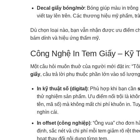
Decal giấy bóng/mờ
: Bóng giúp màu in trông 
viết tay lên trên. Các thương hiệu mỹ phẩm, t
Dù chọn loại nào, bạn vẫn nhận được ưu điểm 
bám dính và hiệu ứng thẩm mỹ.
Công Nghệ In Tem Giấy – Kỹ T
Một câu hỏi muôn thuở của người mới đặt in: “Tôi
giấy
, câu trả lời phụ thuộc phần lớn vào số lư
In kỹ thuật số (digital)
: Phù hợp khi bạn cần
s
thử nghiệm sản phẩm. Ưu điểm nổi trội là không
tên, mã số) mà không mất chi phí khuôn in. Tuy
nghìn cái.
In offset (công nghiệp)
: “Ông vua” cho đơn 
định, sắc nét và chi phí mỗi tem giảm rõ rệt t
hoạt thay đổi nội dung từng tem.