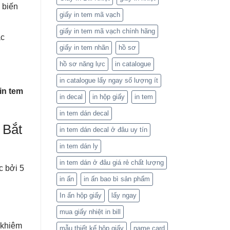
 biến
giấy in tem mã vạch
giấy in tem mã vạch chính hãng
ặc
giấy in tem nhãn
hồ sơ
hồ sơ năng lực
in catalogue
in catalogue lấy ngay số lượng ít
in tem
in decal
in hộp giấy
in tem
in tem dán decal
 Bắt
in tem dán decal ở đâu uy tín
in tem dán ly
in tem dán ở đâu giá rẻ chất lượng
c bởi 5
in ấn
in ấn bao bì sản phẩm
In ấn hộp giấy
lấy ngay
mua giấy nhiệt in bill
g khiêm
mẫu thiết kế hộp giấy
name card