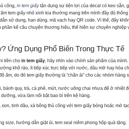
hủ công,
in tem giấy
tận dụng sự tiện lợi của decal có keo sẵn, gi
ấm tem giấy nhỏ xinh kia thường mang trên mình đầy đủ thông t
dẫn sử dụng, hạn dùng, mã vạch hay QR code. Vì thế, đây khôn
góp phần kể câu chuyện thương hiệu, thể hiện sự chuyên nghiệp 
y? Ứng Dụng Phổ Biến Trong Thực Tế
i tiền cho
in tem giấy
, hãy nhìn vào chính sản phẩm của mình
trường khô ráo, ít tiếp xúc trực tiếp với nước, dầu mỡ hay hóa c
 độ ẩm, do đó tem giấy thường là “chân ái” cho các nhóm hàng 
i, bánh quy, trà, cà phê, mứt, nước uống chai nhựa để ở nhiệt đ
 dưỡng, vừa làm nổi bật bao bì trên kệ hàng.
 son, tinh dầu, xà bông thủ công với tem giấy bóng hoặc mờ tạ
ng size, hướng dẫn giặt ủi, tem seal niêm phong hộp quà tặng.