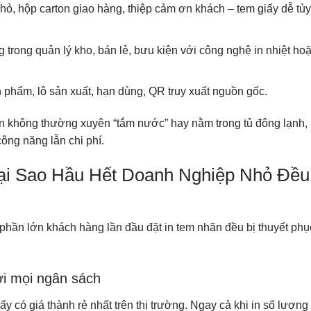
nhỏ, hộp carton giao hàng, thiệp cảm ơn khách – tem giấy dễ tùy
g trong quản lý kho, bán lẻ, bưu kiện với công nghệ in nhiệt ho
n phẩm, lô sản xuất, hạn dùng, QR truy xuất nguồn gốc.
n không thường xuyên “tắm nước” hay nằm trong tủ đông lạnh,
ông năng lẫn chi phí.
ại Sao Hầu Hết Doanh Nghiệp Nhỏ Đều
y phần lớn khách hàng lần đầu đặt in tem nhãn đều bị thuyết phụ
với mọi ngân sách
ấy có giá thành rẻ nhất trên thị trường. Ngay cả khi in số lượn