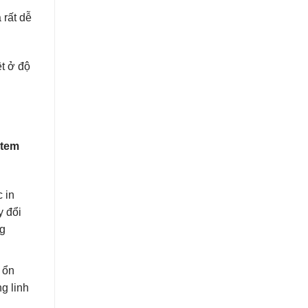
 rất dễ
ệt ở độ
 tem
 in
y đổi
ng
 ổn
g linh