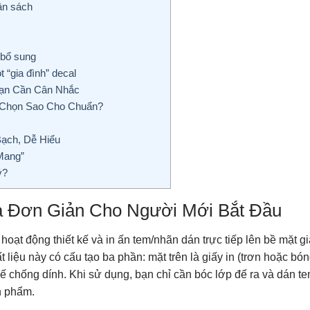
gân sách
 bổ sung
 “gia đình” decal
Bạn Cần Cân Nhắc
– Chọn Sao Cho Chuẩn?
Bạch, Dễ Hiểu
 Mang”
ý?
ĩa Đơn Giản Cho Người Mới Bắt Đầu
 hoạt động thiết kế và in ấn tem/nhãn dán trực tiếp lên bề mặt g
 liệu này có cấu tạo ba phần: mặt trên là giấy in (trơn hoặc bón
đế chống dính. Khi sử dụng, bạn chỉ cần bóc lớp đế ra và dán te
ản phẩm.