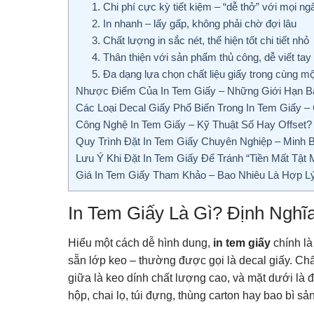
1. Chi phí cực kỳ tiết kiệm – “dễ thở” với mọi n
2. In nhanh – lấy gấp, không phải chờ đợi lâu
3. Chất lượng in sắc nét, thể hiện tốt chi tiết nhỏ
4. Thân thiện với sản phẩm thủ công, dễ viết tay
5. Đa dạng lựa chọn chất liệu giấy trong cùng một
Nhược Điểm Của In Tem Giấy – Những Giới Hạn 
Các Loại Decal Giấy Phổ Biến Trong In Tem Giấy 
Công Nghệ In Tem Giấy – Kỹ Thuật Số Hay Offset?
Quy Trình Đặt In Tem Giấy Chuyên Nghiệp – Minh 
Lưu Ý Khi Đặt In Tem Giấy Để Tránh “Tiền Mất Tật
Giá In Tem Giấy Tham Khảo – Bao Nhiêu Là Hợp L
In Tem Giấy Là Gì? Định Ngh
Hiểu một cách dễ hình dung,
in tem giấy
chính là
sẵn lớp keo – thường được gọi là decal giấy. Chất
giữa là keo dính chất lượng cao, và mặt dưới là 
hộp, chai lọ, túi đựng, thùng carton hay bao bì s