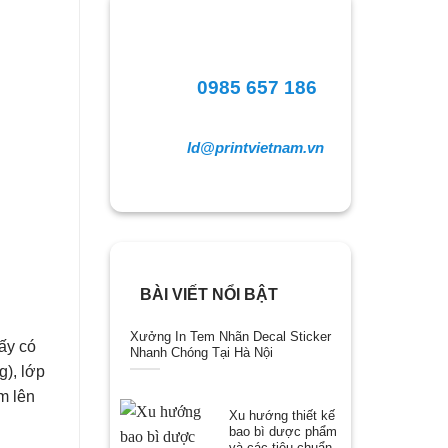
0985 657 186
ld@printvietnam.vn
BÀI VIẾT NỔI BẬT
Xưởng In Tem Nhãn Decal Sticker
iấy có
Nhanh Chóng Tại Hà Nội
g), lớp
m lên
Xu hướng thiết kế
bao bì dược phẩm
và các tiêu chuẩn