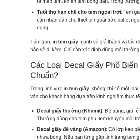
ra mép tem, khiến tem bong dần. Trong trường
Tuổi thọ hạn chế cho tem ngoài trời
: Tem gi
cần nhãn dán cho thiết bị ngoài trời, pallet ng
dụng.
Tóm gọn,
in tem giấy
mạnh về giá thành và tốc đ
bảo vệ đi kèm. Chỉ cần xác định đúng môi trường s
Các Loại Decal Giấy Phổ Biến
Chuẩn?
Trong lĩnh vực
in tem giấy
, không chỉ có một loại 
vấn cho khách hàng dựa trên kinh nghiệm thực tế
Decal giấy thường (Khamit)
: Đế trắng, giá r
Thường dùng cho tem phụ, tem khuyến mãi tro
Decal giấy đế vàng (Amazon)
: Có lớp keo bá
nhựa bóng. Nếu bạn từng gặp tình trạng tem giấ