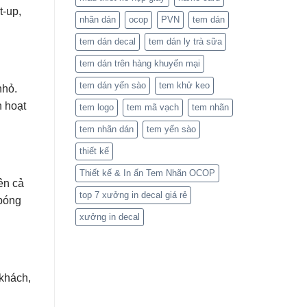
t-up,
nhãn dán
ocop
PVN
tem dán
tem dán decal
tem dán ly trà sữa
tem dán trên hàng khuyến mại
tem dán yến sào
tem khử keo
nhỏ.
h hoạt
tem logo
tem mã vạch
tem nhãn
tem nhãn dán
tem yến sào
thiết kế
Thiết kế & In ấn Tem Nhãn OCOP
ên cả
top 7 xưởng in decal giá rẻ
 bóng
xưởng in decal
 khách,