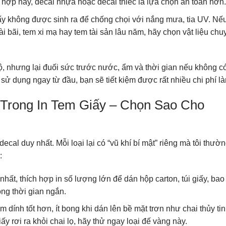
 hợp này, decal nhựa hoặc decal thiếc là lựa chọn an toàn hơn.
ấy không được sinh ra để chống chọi với nắng mưa, tia UV. Nế
oài bãi, tem xi mạ hay tem tài sản lâu năm, hãy chọn vật liệu chu
ộ, nhưng lại đuối sức trước nước, ẩm và thời gian nếu không c
ử dụng ngay từ đầu, bạn sẽ tiết kiệm được rất nhiều chi phí là
 Trong In Tem Giấy – Chọn Sao Cho
decal duy nhất. Mỗi loại lại có “vũ khí bí mật” riêng mà tôi thườn
:
ẻ nhất, thích hợp in số lượng lớn để dán hộp carton, túi giấy, bao
ng thời gian ngắn.
m dính tốt hơn, ít bong khi dán lên bề mặt trơn như chai thủy tin
y rơi ra khỏi chai lọ, hãy thử ngay loại đế vàng này.