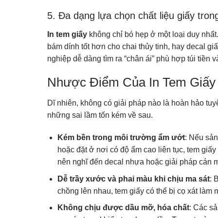
5. Đa dạng lựa chọn chất liệu giấy tron
In tem giấy
không chỉ bó hẹp ở một loại duy nhất
bám dính tốt hơn cho chai thủy tinh, hay decal 
nghiệp dễ dàng tìm ra “chân ái” phù hợp túi tiền v
Nhược Điểm Của In Tem Giấy
Dĩ nhiên, không có giải pháp nào là hoàn hảo tuy
những sai lầm tốn kém về sau.
Kém bền trong môi trường ẩm ướt
: Nếu sản
hoặc đặt ở nơi có độ ẩm cao liên tục, tem giấ
nên nghĩ đến decal nhựa hoặc giải pháp cán 
Dễ trầy xước và phai màu khi chịu ma sát
: 
chồng lên nhau, tem giấy có thể bị cọ xát là
Không chịu được dầu mỡ, hóa chất
: Các s