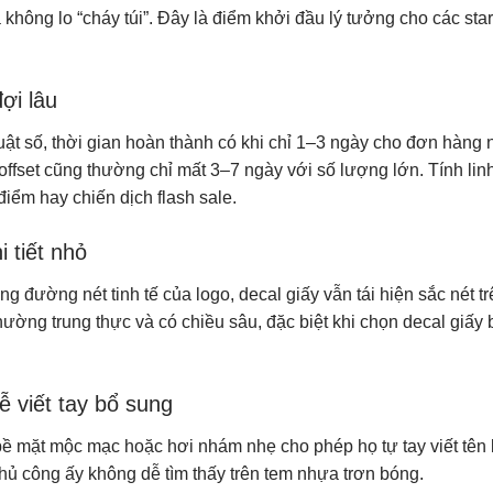
ông lo “cháy túi”. Đây là điểm khởi đầu lý tưởng cho các star
ợi lâu
uật số, thời gian hoàn thành có khi chỉ 1–3 ngày cho đơn hàng 
offset cũng thường chỉ mất 3–7 ngày với số lượng lớn. Tính lin
iểm hay chiến dịch flash sale.
i tiết nhỏ
g đường nét tinh tế của logo, decal giấy vẫn tái hiện sắc nét tr
 thường trung thực và có chiều sâu, đặc biệt khi chọn decal giấy
ễ viết tay bổ sung
bề mặt mộc mạc hoặc hơi nhám nhẹ cho phép họ tự tay viết tên
thủ công ấy không dễ tìm thấy trên tem nhựa trơn bóng.