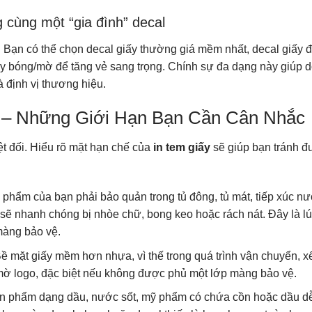
g cùng một “gia đình” decal
. Bạn có thể chọn decal giấy thường giá mềm nhất, decal giấy 
giấy bóng/mờ để tăng vẻ sang trọng. Chính sự đa dạng này giúp 
à định vị thương hiệu.
 – Những Giới Hạn Bạn Cần Cân Nhắc
ệt đối. Hiểu rõ mặt hạn chế của
in tem giấy
sẽ giúp bạn tránh 
 phẩm của bạn phải bảo quản trong tủ đông, tủ mát, tiếp xúc n
y sẽ nhanh chóng bị nhòe chữ, bong keo hoặc rách nát. Đây là l
màng bảo vệ.
Bề mặt giấy mềm hơn nhựa, vì thế trong quá trình vận chuyển, x
m mờ logo, đặc biệt nếu không được phủ một lớp màng bảo vệ.
ản phẩm dạng dầu, nước sốt, mỹ phẩm có chứa cồn hoặc dầu d