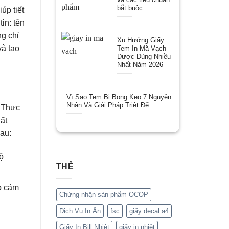
bắt buộc
úp tiết
in: tên
g chỉ
Xu Hướng Giấy
và tạo
Tem In Mã Vạch
Được Dùng Nhiều
Nhất Năm 2026
Vì Sao Tem Bị Bong Keo 7 Nguyên
Nhân Và Giải Pháp Triệt Để
. Thực
hất
sau:
ộ
THẺ
o cảm
Chứng nhận sản phẩm OCOP
Dịch Vụ In Ấn
fsc
giấy decal a4
Giấy In Bill Nhiệt
giấy in nhiệt