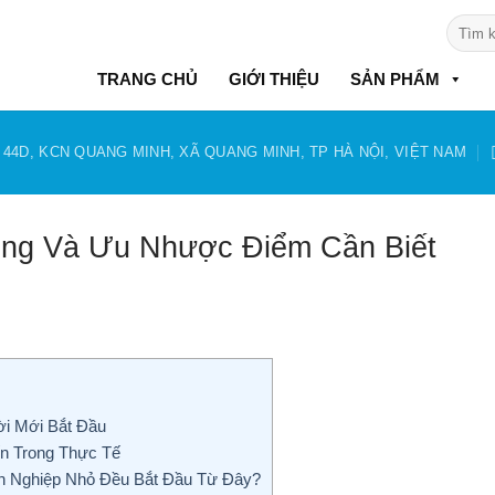
Tìm
kiếm:
TRANG CHỦ
GIỚI THIỆU
SẢN PHẨM
 44D, KCN QUANG MINH, XÃ QUANG MINH, TP HÀ NỘI, VIỆT NAM
ùng Và Ưu Nhược Điểm Cần Biết
ời Mới Bắt Đầu
n Trong Thực Tế
h Nghiệp Nhỏ Đều Bắt Đầu Từ Đây?