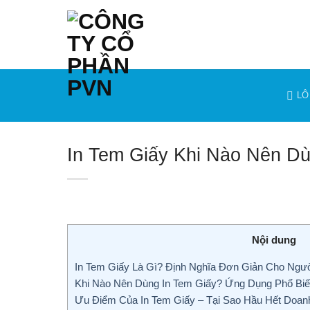
Bỏ
qua
nội
dung
LÔ
In Tem Giấy Khi Nào Nên D
Nội dung
In Tem Giấy Là Gì? Định Nghĩa Đơn Giản Cho Ngư
Khi Nào Nên Dùng In Tem Giấy? Ứng Dụng Phổ Biế
Ưu Điểm Của In Tem Giấy – Tại Sao Hầu Hết Doan