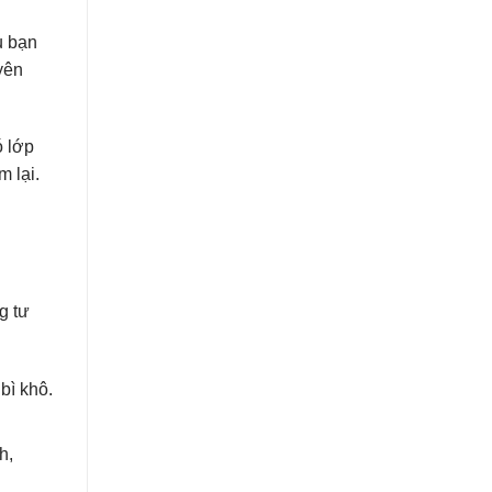
u bạn
yên
ó lớp
m lại.
g tư
 bì khô.
h,