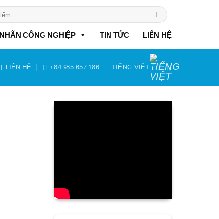
NHÃN CÔNG NGHIỆP
TIN TỨC
LIÊN HỆ
LIÊN HỆ
+84 985 657 186
TIẾNG VIỆT