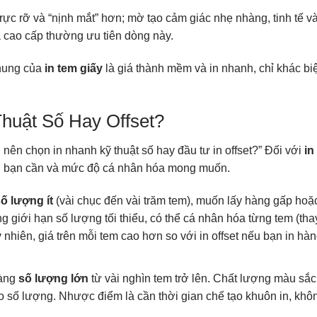
rực rỡ và “nịnh mắt” hơn; mờ tạo cảm giác nhẹ nhàng, tinh tế và
rà cao cấp thường ưu tiên dòng này.
chung của
in tem giấy
là giá thành mềm và in nhanh, chỉ khác bi
huật Số Hay Offset?
 nên chọn in nhanh kỹ thuật số hay đầu tư in offset?” Đối với
in
ợng bạn cần và mức độ cá nhân hóa mong muốn.
ố lượng ít
(vài chục đến vài trăm tem), muốn lấy hàng gấp hoặc
 giới hạn số lượng tối thiểu, có thể cá nhân hóa từng tem (tha
 nhiên, giá trên mỗi tem cao hơn so với in offset nếu bạn in hà
hàng
số lượng lớn
từ vài nghìn tem trở lên. Chất lượng màu sắc
heo số lượng. Nhược điểm là cần thời gian chế tạo khuôn in, khôn