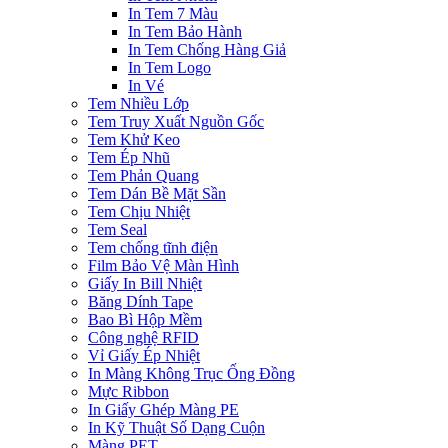
In Tem 7 Màu
In Tem Bảo Hành
In Tem Chống Hàng Giả
In Tem Logo
In Vé
Tem Nhiều Lớp
Tem Truy Xuất Nguồn Gốc
Tem Khử Keo
Tem Ép Nhũ
Tem Phản Quang
Tem Dán Bề Mặt Sần
Tem Chịu Nhiệt
Tem Seal
Tem chống tĩnh điện
Film Bảo Vệ Màn Hình
Giấy In Bill Nhiệt
Băng Dính Tape
Bao Bì Hộp Mềm
Công nghệ RFID
Vỉ Giấy Ép Nhiệt
In Màng Không Trục Ống Đồng
Mực Ribbon
In Giấy Ghép Màng PE
In Kỹ Thuật Số Dạng Cuộn
Màng PET