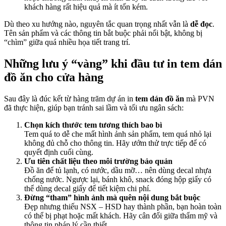
khách hàng rất hiệu quả mà ít tốn kém.
Dù theo xu hướng nào, nguyên tắc quan trọng nhất vẫn là
dễ đọc
.
Tên sản phẩm và các thông tin bắt buộc phải nổi bật, không bị
“chìm” giữa quá nhiều họa tiết trang trí.
Những lưu ý “vàng” khi đầu tư in tem dán
đồ ăn cho cửa hàng
Sau đây là đúc kết từ hàng trăm dự án in
tem dán đồ ăn
mà PVN
đã thực hiện, giúp bạn tránh sai lầm và tối ưu ngân sách:
Chọn kích thước tem tương thích bao bì
Tem quá to dễ che mất hình ảnh sản phẩm, tem quá nhỏ lại
không đủ chỗ cho thông tin. Hãy ướm thử trực tiếp để có
quyết định cuối cùng.
Ưu tiên chất liệu theo môi trường bảo quản
Đồ ăn để tủ lạnh, có nước, dầu mỡ… nên dùng decal nhựa
chống nước. Ngược lại, bánh khô, snack đóng hộp giấy có
thể dùng decal giấy để tiết kiệm chi phí.
Đừng “tham” hình ảnh mà quên nội dung bắt buộc
Đẹp nhưng thiếu NSX – HSD hay thành phần, bạn hoàn toàn
có thể bị phạt hoặc mất khách. Hãy cân đối giữa thẩm mỹ và
thông tin pháp lý cần thiết.