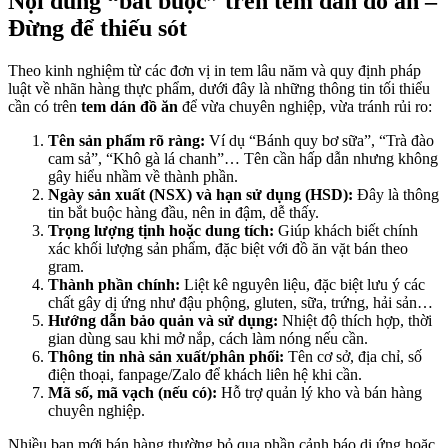
Nội dung “bắt buộc” trên tem dán đồ ăn –
Đừng để thiếu sót
Theo kinh nghiệm từ các đơn vị in tem lâu năm và quy định pháp
luật về nhãn hàng thực phẩm, dưới đây là những thông tin tối thiểu
cần có trên
tem dán đồ ăn
để vừa chuyên nghiệp, vừa tránh rủi ro:
Tên sản phẩm rõ ràng:
Ví dụ “Bánh quy bơ sữa”, “Trà đào
cam sả”, “Khô gà lá chanh”… Tên cần hấp dẫn nhưng không
gây hiểu nhầm về thành phần.
Ngày sản xuất (NSX) và hạn sử dụng (HSD):
Đây là thông
tin bắt buộc hàng đầu, nên in đậm, dễ thấy.
Trọng lượng tịnh hoặc dung tích:
Giúp khách biết chính
xác khối lượng sản phẩm, đặc biệt với đồ ăn vặt bán theo
gram.
Thành phần chính:
Liệt kê nguyên liệu, đặc biệt lưu ý các
chất gây dị ứng như đậu phộng, gluten, sữa, trứng, hải sản…
Hướng dẫn bảo quản và sử dụng:
Nhiệt độ thích hợp, thời
gian dùng sau khi mở nắp, cách làm nóng nếu cần.
Thông tin nhà sản xuất/phân phối:
Tên cơ sở, địa chỉ, số
điện thoại, fanpage/Zalo để khách liên hệ khi cần.
Mã số, mã vạch (nếu có):
Hỗ trợ quản lý kho và bán hàng
chuyên nghiệp.
Nhiều bạn mới bán hàng thường bỏ qua phần cảnh báo dị ứng hoặc