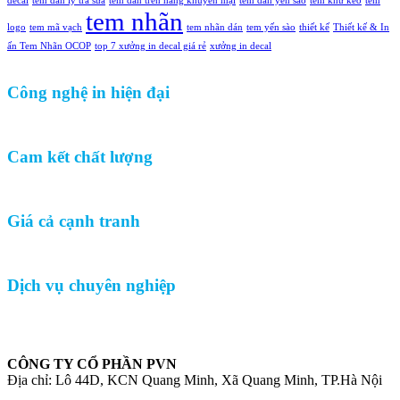
decal
tem dán ly trà sữa
tem dán trên hàng khuyến mại
tem dán yến sào
tem khử keo
tem
tem nhãn
logo
tem mã vạch
tem nhãn dán
tem yến sào
thiết kế
Thiết kế & In
ấn Tem Nhãn OCOP
top 7 xưởng in decal giá rẻ
xưởng in decal
Công nghệ in hiện đại
Cam kết chất lượng
Giá cả cạnh tranh
Dịch vụ chuyên nghiệp
CÔNG TY CỔ PHẦN PVN
Địa chỉ: Lô 44D, KCN Quang Minh, Xã Quang Minh, TP.Hà Nội