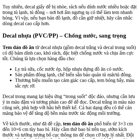
Tuy nhiên, decal giấy dễ bị nhòe, rách nếu dính nước nhiều hoặc đặt
trong tủ lạnh, tủ đông – nơi hơi ẩm ngưng tụ có thể làm tem nhanh
hỏng. Vì vậy, nếu bạn bán đồ lạnh, đồ cần giữ nhiệt, hãy cân nhắc
dòng decal cao cấp hơn.
Decal nhựa (PVC/PP) – Chống nước, sang trọng
Tem dán đồ ăn
từ decal nhựa (gồm decal trắng và decal trong suốt)
có độ bám dính cao, khó rách, đặc biệt chống nước và chịu ẩm cực
tốt. Chúng là lựa chọn hàng đầu cho:
Ly trà sữa, cốc nước ép, hộp nhựa đựng đồ ăn có nước.
Sản phẩm đông lạnh, chế biến sẵn bảo quản tủ mát/tủ đông.
Thương hiệu muốn tạo cảm giác cao cấp, tem bóng bẩy, màu
sắc rực rỡ.
Decal trong mang lại hiệu ứng “trong suốt” độc đáo, nhưng cần lưu
ý in màu đậm và tương phản cao để dễ đọc. Decal trắng in màu nào
cũng nét, phù hợp với hầu hết thiết kế. Cả hai dạng đều có thể cán
màng bảo vệ để tăng độ bền màu trước tác động môi trường.
Về kích thước, như đã đề cập,
tem dán đồ ăn
phổ biến từ 3×3 cm
đến 10×6 cm tùy bao bì. Hãy cầm thử bao bì trên tay, ướm kích
thước và tưởng tượng bố cục thông tin để chọn cỡ hợp lý nhất. Đội