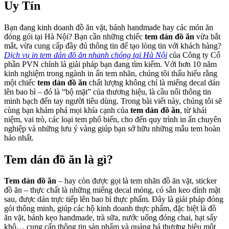
Uy Tín
Bạn đang kinh doanh đồ ăn vặt, bánh handmade hay các món ăn
đóng gói tại Hà Nội? Bạn cần những chiếc
tem dán đồ ăn
vừa bắt
mắt, vừa cung cấp đầy đủ thông tin để tạo lòng tin với khách hàng?
Dịch vụ in tem dán đồ ăn nhanh chóng tại Hà Nội
của Công ty Cổ
phần PVN chính là giải pháp bạn đang tìm kiếm. Với hơn 10 năm
kinh nghiệm trong ngành in ấn tem nhãn, chúng tôi thấu hiểu rằng
một chiếc
tem dán đồ ăn
chất lượng không chỉ là miếng decal dán
lên bao bì – đó là “bộ mặt” của thương hiệu, là cầu nối thông tin
minh bạch đến tay người tiêu dùng. Trong bài viết này, chúng tôi sẽ
cùng bạn khám phá mọi khía cạnh của
tem dán đồ ăn
, từ khái
niệm, vai trò, các loại tem phổ biến, cho đến quy trình in ấn chuyên
nghiệp và những lưu ý vàng giúp bạn sở hữu những mẫu tem hoàn
hảo nhất.
Tem dán đồ ăn là gì?
Tem dán đồ ăn
– hay còn được gọi là tem nhãn đồ ăn vặt, sticker
đồ ăn – thực chất là những miếng decal mỏng, có sẵn keo dính mặt
sau, được dán trực tiếp lên bao bì thực phẩm. Đây là giải pháp đóng
gói thông minh, giúp các hộ kinh doanh thực phẩm, đặc biệt là đồ
ăn vặt, bánh kẹo handmade, trà sữa, nước uống đóng chai, hạt sấy
khô… cung cấp thông tin sản phẩm và quảng bá thương hiệu một