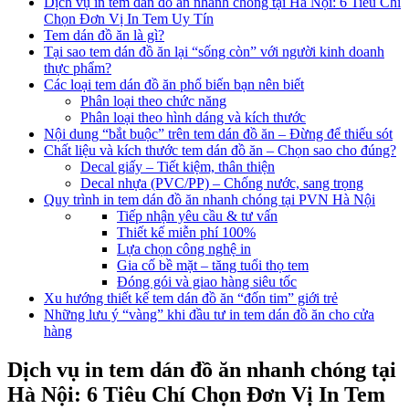
Dịch vụ in tem dán đồ ăn nhanh chóng tại Hà Nội: 6 Tiêu Chí
Chọn Đơn Vị In Tem Uy Tín
Tem dán đồ ăn là gì?
Tại sao tem dán đồ ăn lại “sống còn” với người kinh doanh
thực phẩm?
Các loại tem dán đồ ăn phổ biến bạn nên biết
Phân loại theo chức năng
Phân loại theo hình dáng và kích thước
Nội dung “bắt buộc” trên tem dán đồ ăn – Đừng để thiếu sót
Chất liệu và kích thước tem dán đồ ăn – Chọn sao cho đúng?
Decal giấy – Tiết kiệm, thân thiện
Decal nhựa (PVC/PP) – Chống nước, sang trọng
Quy trình in tem dán đồ ăn nhanh chóng tại PVN Hà Nội
Tiếp nhận yêu cầu & tư vấn
Thiết kế miễn phí 100%
Lựa chọn công nghệ in
Gia cố bề mặt – tăng tuổi thọ tem
Đóng gói và giao hàng siêu tốc
Xu hướng thiết kế tem dán đồ ăn “đốn tim” giới trẻ
Những lưu ý “vàng” khi đầu tư in tem dán đồ ăn cho cửa
hàng
Dịch vụ in tem dán đồ ăn nhanh chóng tại
Hà Nội: 6 Tiêu Chí Chọn Đơn Vị In Tem