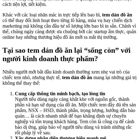
cách tiện lợi, tiết kiệm.
Khác với các loại nhãn mác in trực tiếp lên bao bì,
tem dán đồ ăn
có thể thay đổi linh hoạt theo từng lô hàng, mùa vụ hay chiến dịch
marketing mà không cần đầu tư số lượng lớn bao bì in sẵn. Chính vì
thế, chúng ngày càng được ưa chuộng bởi các startup ẩm thực, quán
online hay những thương hiệu đồ ăn mới ra mắt thị trường.
Tại sao tem dán đồ ăn lại “sống còn” với
người kinh doanh thực phẩm?
Nhiều người mới bắt đầu kinh doanh thường xem nhẹ vai trò của
chiếc tem nhỏ, nhưng thực tế,
tem dán đồ ăn
mang lại những giá trị
không thể thay thế:
Cung cấp thông tin minh bạch, tạo lòng tin
Người tiêu dùng ngày càng khắt khe với nguồn gốc, thành
phần và hạn sử dụng của đồ ăn. Một chiếc tem đầy đủ tên sản
phẩm, NSX – HSD, thành phần, trọng lượng, hướng dẫn bảo
quản… là cách nhanh nhất để bạn khẳng định sự chuyên
nghiệp và tôn trọng khách hàng. Tem còn là công cụ để cảnh
báo dị ứng, giúp bảo vệ người tiêu dùng và tránh những rắc
rối pháp lý về sau.
Xây dựng nhận diện thương hiệu mạnh mẽ