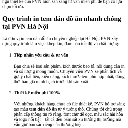
ngũ thiết kế của PVN luôn sẵn sàng tư vấn miễn phí để bạn có lựa
chọn tối ưu.
Quy trình in tem dán đồ ăn nhanh chóng
tại PVN Hà Nội
Là đơn vị in tem dán đồ ăn chuyên nghiệp tại Hà Nội, PVN xây
dựng quy trình làm việc khép kín, đảm bảo tốc độ và chất lượng:
Tiếp nhận yêu cầu & tư vấn
Bạn chia sẻ loại sản phẩm, kích thước bao bì, nội dung cần in
và số lượng mong muốn. Chuyên viên PVN sẽ phân tích và
gợi ý chất liệu, kiểu dáng, kích thước tem phù hợp nhất, đồng
thời báo giá minh bạch trước khi sản xuất.
Thiết kế miễn phí 100%
Với những khách hàng chưa có file thiết kế, PVN hỗ trợ sáng
tạo mẫu
tem dán đồ ăn
từ ý tưởng thô. Chúng tôi chú trọng
phân cấp thông tin rõ ràng, font chữ dễ đọc, màu sắc hài hòa
và logo nổi bật – tất cả đều bám sát xu hướng thị trường mà
vẫn giữ bản sắc riêng của thương hiệu.