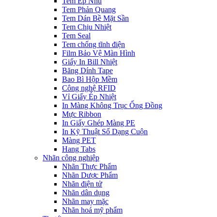
Tem Ép Nhũ
Tem Phản Quang
Tem Dán Bề Mặt Sần
Tem Chịu Nhiệt
Tem Seal
Tem chống tĩnh điện
Film Bảo Vệ Màn Hình
Giấy In Bill Nhiệt
Băng Dính Tape
Bao Bì Hộp Mềm
Công nghệ RFID
Vỉ Giấy Ép Nhiệt
In Màng Không Trục Ống Đồng
Mực Ribbon
In Giấy Ghép Màng PE
In Kỹ Thuật Số Dạng Cuộn
Màng PET
Hang Tabs
Nhãn công nghiệp
Nhãn Thực Phẩm
Nhãn Dược Phẩm
Nhãn điện tử
Nhãn dân dụng
Nhãn may mặc
Nhãn hoá mỹ phẩm