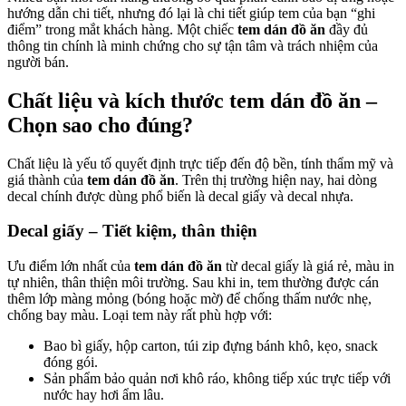
hướng dẫn chi tiết, nhưng đó lại là chi tiết giúp tem của bạn “ghi
điểm” trong mắt khách hàng. Một chiếc
tem dán đồ ăn
đầy đủ
thông tin chính là minh chứng cho sự tận tâm và trách nhiệm của
người bán.
Chất liệu và kích thước tem dán đồ ăn –
Chọn sao cho đúng?
Chất liệu là yếu tố quyết định trực tiếp đến độ bền, tính thẩm mỹ và
giá thành của
tem dán đồ ăn
. Trên thị trường hiện nay, hai dòng
decal chính được dùng phổ biến là decal giấy và decal nhựa.
Decal giấy – Tiết kiệm, thân thiện
Ưu điểm lớn nhất của
tem dán đồ ăn
từ decal giấy là giá rẻ, màu in
tự nhiên, thân thiện môi trường. Sau khi in, tem thường được cán
thêm lớp màng mỏng (bóng hoặc mờ) để chống thấm nước nhẹ,
chống bay màu. Loại tem này rất phù hợp với:
Bao bì giấy, hộp carton, túi zip đựng bánh khô, kẹo, snack
đóng gói.
Sản phẩm bảo quản nơi khô ráo, không tiếp xúc trực tiếp với
nước hay hơi ẩm lâu.