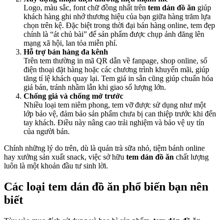
Logo, màu sắc, font chữ đồng nhất trên
tem dán đồ ăn
giúp
khách hàng ghi nhớ thương hiệu của bạn giữa hàng trăm lựa
chọn trên kệ. Đặc biệt trong thời đại bán hàng online, tem đẹp
chính là “át chủ bài” để sản phẩm được chụp ảnh đăng lên
mạng xã hội, lan tỏa miễn phí.
Hỗ trợ bán hàng đa kênh
Trên tem thường in mã QR dẫn về fanpage, shop online, số
điện thoại đặt hàng hoặc các chương trình khuyến mãi, giúp
tăng tỉ lệ khách quay lại. Tem giá in sẵn cũng giúp chuẩn hóa
giá bán, tránh nhầm lẫn khi giao số lượng lớn.
Chống giả và chống mở trước
Nhiều loại tem niêm phong, tem vỡ được sử dụng như một
lớp bảo vệ, đảm bảo sản phẩm chưa bị can thiệp trước khi đến
tay khách. Điều này nâng cao trải nghiệm và bảo vệ uy tín
của người bán.
Chính những lý do trên, dù là quán trà sữa nhỏ, tiệm bánh online
hay xưởng sản xuất snack, việc sở hữu
tem dán đồ ăn
chất lượng
luôn là một khoản đầu tư sinh lời.
Các loại tem dán đồ ăn phổ biến bạn nên
biết