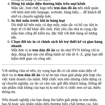
Đồng bộ nhận diện thương hiệu trên mọi kênh
Màu sắc, font chữ, logo trên
tem dán đồ ăn
nên nhất quán
với hình ảnh trên fanpage, website, bảng hiệu… để khách dễ
nhớ và chuyên nghiệp hơn.
In thử mẫu trước khi in hàng loạt
Dù thiết kế trên máy có đẹp mấy, màu sắc và bố cục khi in
thực tế có thể khác đôi chút. Hãy yêu cầu nhà in cung cấp
mẫu bản cứng để kiểm tra, đặc biệt với đơn hàng số lượng
lớn.
Chọn đối tác in có chính sách hỗ trợ thiết kế và giao hàng
nhanh
Một đơn vị in
tem dán đồ ăn
uy tín như PVN không chỉ in
đẹp, đúng hẹn mà còn đồng hành tư vấn từ A–Z, giúp bạn tiết
kiệm thời gian và công sức.
Với những chia sẻ trên, hy vọng bạn đã có cái nhìn toàn diện về
dịch vụ in
tem dán đồ ăn
và tự tin lựa chọn giải pháp phù hợp cho
việc kinh doanh của mình. Một chiếc tem nhỏ nhưng chứa đựng cả
sự chuyên nghiệp, uy tín và cảm xúc gửi đến khách hàng. Đừng để
sản phẩm chất lượng của bạn bị lu mờ chỉ vì chiếc tem sơ sài, thiếu
thông tin.
Nếu doanh nghiệp của bạn đang tìm kiếm giải pháp in tem nhãn,
bao bì hoặc sản phẩm nhận diện thương hiệu chất lượng cao, hãy