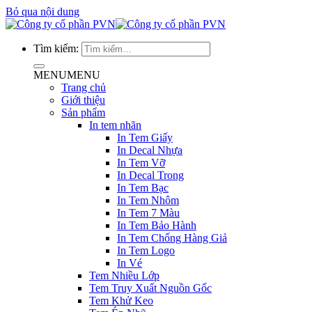
Bỏ qua nội dung
Tìm kiếm:
MENU
MENU
Trang chủ
Giới thiệu
Sản phẩm
In tem nhãn
In Tem Giấy
In Decal Nhựa
In Tem Vỡ
In Decal Trong
In Tem Bạc
In Tem Nhôm
In Tem 7 Màu
In Tem Bảo Hành
In Tem Chống Hàng Giả
In Tem Logo
In Vé
Tem Nhiều Lớp
Tem Truy Xuất Nguồn Gốc
Tem Khử Keo