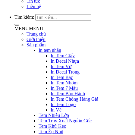
Tin tức
Liên hệ
Tìm kiếm:
MENU
MENU
Trang chủ
Giới thiệu
Sản phẩm
In tem nhãn
In Tem Giấy
In Decal Nhựa
In Tem Vỡ
In Decal Trong
In Tem Bạc
In Tem Nhôm
In Tem 7 Màu
In Tem Bảo Hành
In Tem Chống Hàng Giả
In Tem Logo
In Vé
Tem Nhiều Lớp
Tem Truy Xuất Nguồn Gốc
Tem Khử Keo
Tem Ép Nhũ