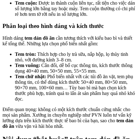
Tem cuộn:
Được in thành cuộn liên tục, rất tiện cho việc dán
số lượng lớn bằng tay hoặc máy. Tem cuộn thường có chi phí
rẻ hơn tem tờ rời nếu in số lượng lớn.
Phân loại theo hình dáng và kích thước
Hình dáng
tem dán đồ ăn
cần tương thích với kiểu bao bì và thiết
kế tổng thể. Những lựa chọn phổ biến nhất gồm:
Tem tròn:
Thích hợp cho ly trà sữa, nắp hộp, lọ thủy tinh
nhỏ, với đường kính 3–8 cm.
Tem vuông:
Cân đối, dễ bố cục thông tin, kích thước thông
dụng 40×40 mm, 50×50 mm, 55×55 mm.
Tem chữ nhật:
Phổ biến nhất với các túi đồ ăn vặt, tem phụ
thông tin, có thể dùng kích thước 50×40 mm, 80×50 mm,
90×70 mm, 100×60 mm… Tùy bao bì mà bạn chọn kích
thước phù hợp, tránh quá to lấn át sản phẩm hay quá nhỏ khó
đọc.
Điểm quan trọng: không có một kích thước chuẩn cứng nhắc cho
mọi sản phẩm. Xưởng in chuyên nghiệp như PVN luôn tư vấn kỹ
lưỡng dựa trên kích thước thực tế bao bì của bạn, sao cho
tem dán
đồ ăn
vừa vặn và hài hòa nhất.