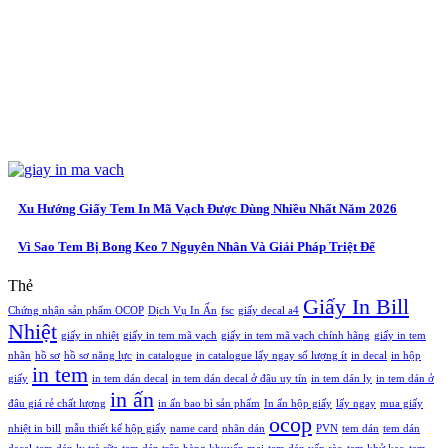
Xu Hướng Giấy Tem In Mã Vạch Được Dùng Nhiều Nhất Năm 2026
Vì Sao Tem Bị Bong Keo 7 Nguyên Nhân Và Giải Pháp Triệt Để
Thẻ
Giấy In Bill
Chứng nhận sản phẩm OCOP
Dịch Vụ In Ấn
fsc
giấy decal a4
Nhiệt
giấy in nhiệt
giấy in tem mã vạch
giấy in tem mã vạch chính hãng
giấy in tem
nhãn
hồ sơ
hồ sơ năng lực
in catalogue
in catalogue lấy ngay số lượng ít
in decal
in hộp
in tem
giấy
in tem dán decal
in tem dán decal ở đâu uy tín
in tem dán ly
in tem dán ở
in ấn
đâu giá rẻ chất lượng
in ấn bao bì sản phẩm
In ấn hộp giấy
lấy ngay
mua giấy
ocop
nhiệt in bill
mẫu thiết kế hộp giấy
name card
nhãn dán
PVN
tem dán
tem dán