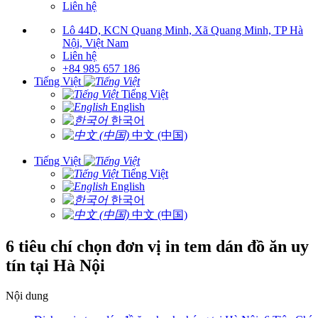
Liên hệ
Lô 44D, KCN Quang Minh, Xã Quang Minh, TP Hà
Nội, Việt Nam
Liên hệ
+84 985 657 186
Tiếng Việt
Tiếng Việt
English
한국어
中文 (中国)
Tiếng Việt
Tiếng Việt
English
한국어
中文 (中国)
6 tiêu chí chọn đơn vị in tem dán đồ ăn uy
tín tại Hà Nội
Nội dung