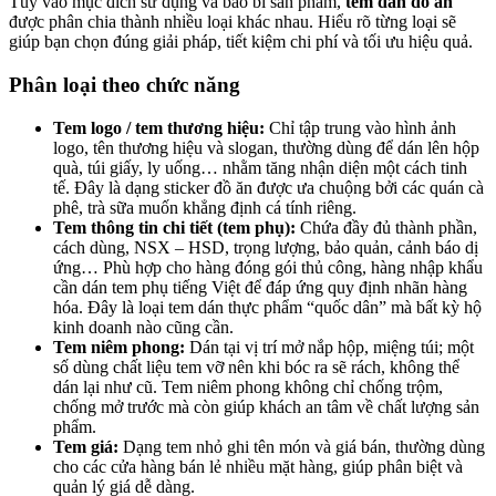
Tùy vào mục đích sử dụng và bao bì sản phẩm,
tem dán đồ ăn
được phân chia thành nhiều loại khác nhau. Hiểu rõ từng loại sẽ
giúp bạn chọn đúng giải pháp, tiết kiệm chi phí và tối ưu hiệu quả.
Phân loại theo chức năng
Tem logo / tem thương hiệu:
Chỉ tập trung vào hình ảnh
logo, tên thương hiệu và slogan, thường dùng để dán lên hộp
quà, túi giấy, ly uống… nhằm tăng nhận diện một cách tinh
tế. Đây là dạng sticker đồ ăn được ưa chuộng bởi các quán cà
phê, trà sữa muốn khẳng định cá tính riêng.
Tem thông tin chi tiết (tem phụ):
Chứa đầy đủ thành phần,
cách dùng, NSX – HSD, trọng lượng, bảo quản, cảnh báo dị
ứng… Phù hợp cho hàng đóng gói thủ công, hàng nhập khẩu
cần dán tem phụ tiếng Việt để đáp ứng quy định nhãn hàng
hóa. Đây là loại tem dán thực phẩm “quốc dân” mà bất kỳ hộ
kinh doanh nào cũng cần.
Tem niêm phong:
Dán tại vị trí mở nắp hộp, miệng túi; một
số dùng chất liệu tem vỡ nên khi bóc ra sẽ rách, không thể
dán lại như cũ. Tem niêm phong không chỉ chống trộm,
chống mở trước mà còn giúp khách an tâm về chất lượng sản
phẩm.
Tem giá:
Dạng tem nhỏ ghi tên món và giá bán, thường dùng
cho các cửa hàng bán lẻ nhiều mặt hàng, giúp phân biệt và
quản lý giá dễ dàng.