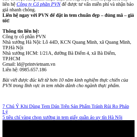
liên hệ
Công ty Cổ phần PVN
để được tư vấn miễn phí và nhận báo
giá nhanh chóng.
Liên hệ ngay với PVN để đặt in tem chuẩn đẹp – đúng mã – giá
tốt!
Thông tin liên hệ:
Công ty cổ phần PVN
Nhà xưởng Hà Nội: Lô 44D, KCN Quang Minh, xã Quang Minh,
TP.Hà Nội
Nhà xưởng HCM: 1/21A, đường Bà Điểm 4, xã Bà Điểm,
TP.HCM
Gmail: ld@printvietnam.vn
Liên hệ: 0985.657.186
Bài viết được đúc kết từ hơn 10 năm kinh nghiệm thực chiến của
PVN trong lĩnh vực in tem nhãn dành cho ngành thực phẩm.
7 Chú Ý Khi Dùng Tem Dán Trên Sản Phẩm Tránh Rủi Ro Pháp
Lý
5 tiêu chí vàng chọn xưởng in tem giấy quần áo uy tín Hà Nội