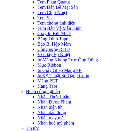
Tem Phản Quang
Tem Dán Bề Mặt Sần
Tem Chịu Nhiệt
Tem Seal
Tem chống tĩnh điện
Film Bảo Vệ Màn Hình
Giấy In Bill Nhiệt
Băng Dính Tape
Bao Bì Hộp Mềm
Công nghệ RFID
Vỉ Giấy Ép Nhiệt
In Màng Không Trục Ống Đồng
Mực Ribbon
In Giấy Ghép Màng PE
In Kỹ Thuật Số Dạng Cuộn
Màng PET
Hang Tabs
Nhãn công nghiệp
Nhãn Thực Phẩm
Nhãn Dược Phẩm
Nhãn điện tử
Nhãn dân dụng
Nhãn may mặc
Nhãn hoá mỹ phẩm
Tin tức