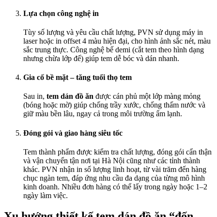
Lựa chọn công nghệ in
Tùy số lượng và yêu cầu chất lượng, PVN sử dụng máy in
laser hoặc in offset 4 màu hiện đại, cho hình ảnh sắc nét, màu
sắc trung thực. Công nghệ bế demi (cắt tem theo hình dạng
nhưng chừa lớp đế) giúp tem dễ bóc và dán nhanh.
Gia cố bề mặt – tăng tuổi thọ tem
Sau in,
tem dán đồ ăn
được cán phủ một lớp màng mỏng
(bóng hoặc mờ) giúp chống trầy xước, chống thấm nước và
giữ màu bền lâu, ngay cả trong môi trường ẩm lạnh.
Đóng gói và giao hàng siêu tốc
Tem thành phẩm được kiểm tra chất lượng, đóng gói cẩn thận
và vận chuyển tận nơi tại Hà Nội cũng như các tỉnh thành
khác. PVN nhận in số lượng linh hoạt, từ vài trăm đến hàng
chục ngàn tem, đáp ứng nhu cầu đa dạng của từng mô hình
kinh doanh. Nhiều đơn hàng có thể lấy trong ngày hoặc 1–2
ngày làm việc.
Xu hướng thiết kế tem dán đồ ăn “đốn