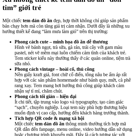
tim” giới trẻ
Một chiếc
tem dán đồ ăn
đẹp, hợp thời không chỉ giúp sản phẩm
bán chạy hơn mà còn tăng giá trị cảm nhận. Dưới đây là những xu
hướng thiết kế đang “làm mưa làm gió” trên thị trường:
Phong cách cute – minh họa đồ ăn dễ thương
Hình vẽ bánh ngọt, trà sữa, gà rán, trái cây với gam màu
pastel, nét vẽ mềm mại luôn chiếm cảm tình của khách trẻ.
Tem sticker kiểu này thường thấy ở các quán online, tiệm trà
sữa nhỏ.
Phong cách vintage – hoài cổ, thủ công
Nền giấy kraft giả, font chữ cổ điển, tông nâu be ấm áp rất
hợp với các sản phẩm homemade như bánh quy, mứt, cà phê
rang xay. Tem mang hơi hướng thủ công giúp khách cảm
nhận sự tỉ mỉ, chăm chút.
Phong cách tối giản – hiện đại
Ít chi tiết, tập trung vào logo và typography, tạo cảm giác
“sạch”, chuyên nghiệp. Loại tem này phù hợp thương hiệu
muốn định vị cao cấp, hướng đến khách hàng trưởng thành.
Tích hợp QR code & mạng xã hội
Một chiếc
tem dán đồ ăn
thông minh thường tích hợp mã
QR dẫn đến fanpage, menu online, video hướng dẫn sử dụng
hoặc chương trình khuyến mãi. Đây là cách tương tác với