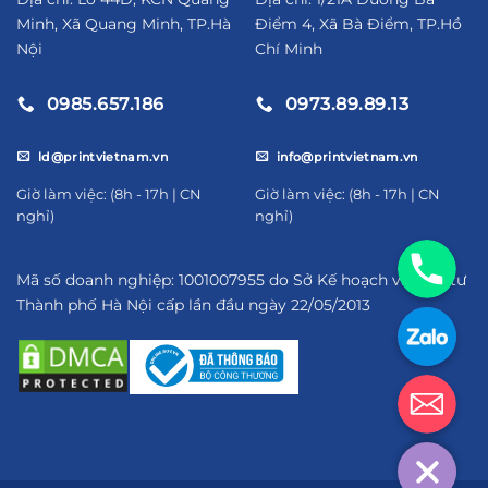
Minh, Xã Quang Minh, TP.Hà
Điểm 4, Xã Bà Điểm, TP.Hồ
Nội
Chí Minh
0985.657.186
0973.89.89.13
ld@printvietnam.vn
info@printvietnam.vn
​Giờ làm việc: (8h - 17h | CN
​Giờ làm việc: (8h - 17h | CN
nghỉ)
nghỉ)
09856571
Mã số doanh nghiệp: 1001007955 do Sở Kế hoạch và Đầu tư
Thành phố Hà Nội cấp lần đầu ngày 22/05/2013
https://za
ld@printv