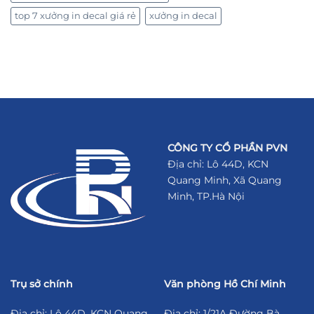
top 7 xưởng in decal giá rẻ
xưởng in decal
CÔNG TY CỔ PHẦN PVN
Địa chỉ: Lô 44D, KCN
Quang Minh, Xã Quang
Minh, TP.Hà Nội
Trụ sở chính
Văn phòng Hồ Chí Minh
Địa chỉ: Lô 44D, KCN Quang
Địa chỉ: 1/21A Đường Bà