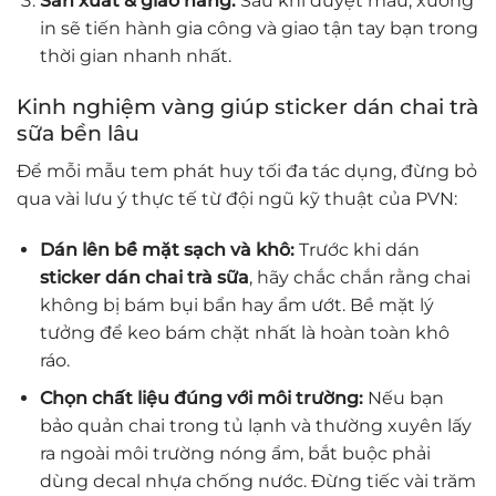
Sản xuất & giao hàng:
Sau khi duyệt mẫu, xưởng
in sẽ tiến hành gia công và giao tận tay bạn trong
thời gian nhanh nhất.
Kinh nghiệm vàng giúp sticker dán chai trà
sữa bền lâu
Để mỗi mẫu tem phát huy tối đa tác dụng, đừng bỏ
qua vài lưu ý thực tế từ đội ngũ kỹ thuật của PVN:
Dán lên bề mặt sạch và khô:
Trước khi dán
sticker dán chai trà sữa
, hãy chắc chắn rằng chai
không bị bám bụi bẩn hay ẩm ướt. Bề mặt lý
tưởng để keo bám chặt nhất là hoàn toàn khô
ráo.
Chọn chất liệu đúng với môi trường:
Nếu bạn
bảo quản chai trong tủ lạnh và thường xuyên lấy
ra ngoài môi trường nóng ẩm, bắt buộc phải
dùng decal nhựa chống nước. Đừng tiếc vài trăm