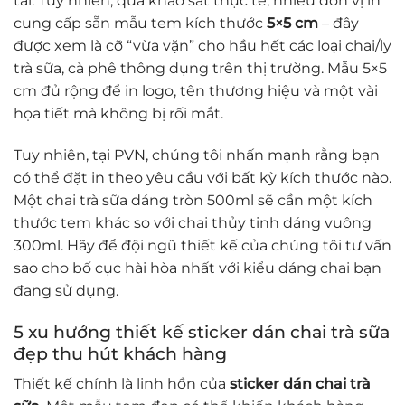
tải. Tuy nhiên, qua khảo sát thực tế, nhiều đơn vị in
cung cấp sẵn mẫu tem kích thước
5×5 cm
– đây
được xem là cỡ “vừa vặn” cho hầu hết các loại chai/ly
trà sữa, cà phê thông dụng trên thị trường. Mẫu 5×5
cm đủ rộng để in logo, tên thương hiệu và một vài
họa tiết mà không bị rối mắt.
Tuy nhiên, tại PVN, chúng tôi nhấn mạnh rằng bạn
có thể đặt in theo yêu cầu với bất kỳ kích thước nào.
Một chai trà sữa dáng tròn 500ml sẽ cần một kích
thước tem khác so với chai thủy tinh dáng vuông
300ml. Hãy để đội ngũ thiết kế của chúng tôi tư vấn
sao cho bố cục hài hòa nhất với kiểu dáng chai bạn
đang sử dụng.
5 xu hướng thiết kế sticker dán chai trà sữa
đẹp thu hút khách hàng
Thiết kế chính là linh hồn của
sticker dán chai trà