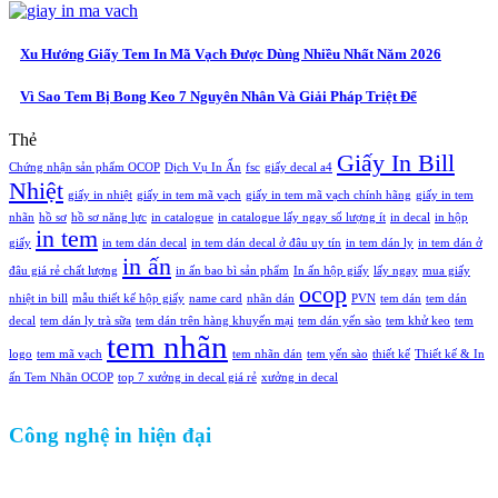
Xu Hướng Giấy Tem In Mã Vạch Được Dùng Nhiều Nhất Năm 2026
Vì Sao Tem Bị Bong Keo 7 Nguyên Nhân Và Giải Pháp Triệt Để
Thẻ
Giấy In Bill
Chứng nhận sản phẩm OCOP
Dịch Vụ In Ấn
fsc
giấy decal a4
Nhiệt
giấy in nhiệt
giấy in tem mã vạch
giấy in tem mã vạch chính hãng
giấy in tem
nhãn
hồ sơ
hồ sơ năng lực
in catalogue
in catalogue lấy ngay số lượng ít
in decal
in hộp
in tem
giấy
in tem dán decal
in tem dán decal ở đâu uy tín
in tem dán ly
in tem dán ở
in ấn
đâu giá rẻ chất lượng
in ấn bao bì sản phẩm
In ấn hộp giấy
lấy ngay
mua giấy
ocop
nhiệt in bill
mẫu thiết kế hộp giấy
name card
nhãn dán
PVN
tem dán
tem dán
decal
tem dán ly trà sữa
tem dán trên hàng khuyến mại
tem dán yến sào
tem khử keo
tem
tem nhãn
logo
tem mã vạch
tem nhãn dán
tem yến sào
thiết kế
Thiết kế & In
ấn Tem Nhãn OCOP
top 7 xưởng in decal giá rẻ
xưởng in decal
Công nghệ in hiện đại