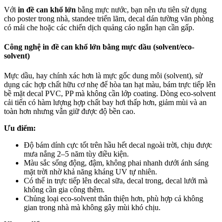
Với
in đề can khổ lớn
bằng mực nước, bạn nên ưu tiên sử dụng
cho poster trong nhà, standee triển lãm, decal dán tường văn phòng
có mái che hoặc các chiến dịch quảng cáo ngắn hạn cần gấp.
Công nghệ in đề can khổ lớn bằng mực dầu (solvent/eco-
solvent)
Mực dầu, hay chính xác hơn là mực gốc dung môi (solvent), sử
dụng các hợp chất hữu cơ nhẹ để hòa tan hạt màu, bám trực tiếp lên
bề mặt decal PVC, PP mà không cần lớp coating. Dòng eco-solvent
cải tiến có hàm lượng hợp chất bay hơi thấp hơn, giảm mùi và an
toàn hơn nhưng vẫn giữ được độ bền cao.
Ưu điểm:
Độ bám dính cực tốt trên hầu hết decal ngoài trời, chịu được
mưa nắng 2–5 năm tùy điều kiện.
Màu sắc sống động, đậm, không phai nhanh dưới ánh sáng
mặt trời nhờ khả năng kháng UV tự nhiên.
Có thể in trực tiếp lên decal sữa, decal trong, decal lưới mà
không cần gia công thêm.
Chủng loại eco-solvent thân thiện hơn, phù hợp cả không
gian trong nhà mà không gây mùi khó chịu.