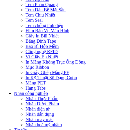
Tem Phản Quang
Tem Dán Bề Mặt Sần
Tem Chịu Nhiệt
Tem Seal
Tem chống tĩnh điện
Film Bảo Vệ Màn Hình
Giấy In Bill Nhiệt
Băng Dính Tape
Bao Bì Hộp Mềm
Công nghệ RFID
Vỉ Giấy Ép Nhiệt
In Màng Không Trục Ống Đồng
Mực Ribbon
In Giấy Ghép Màng PE
In Kỹ Thuật Số Dạng Cuộn
Màng PET
Hang Tabs
Nhãn công nghiệp
Nhãn Thực Phẩm
Nhãn Dược Phẩm
Nhãn điện tử
Nhãn dân dụng
Nhãn may mặc
Nhãn hoá mỹ phẩm
Tin tức