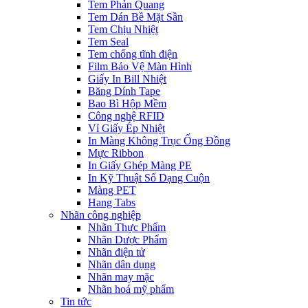
Tem Phản Quang
Tem Dán Bề Mặt Sần
Tem Chịu Nhiệt
Tem Seal
Tem chống tĩnh điện
Film Bảo Vệ Màn Hình
Giấy In Bill Nhiệt
Băng Dính Tape
Bao Bì Hộp Mềm
Công nghệ RFID
Vỉ Giấy Ép Nhiệt
In Màng Không Trục Ống Đồng
Mực Ribbon
In Giấy Ghép Màng PE
In Kỹ Thuật Số Dạng Cuộn
Màng PET
Hang Tabs
Nhãn công nghiệp
Nhãn Thực Phẩm
Nhãn Dược Phẩm
Nhãn điện tử
Nhãn dân dụng
Nhãn may mặc
Nhãn hoá mỹ phẩm
Tin tức