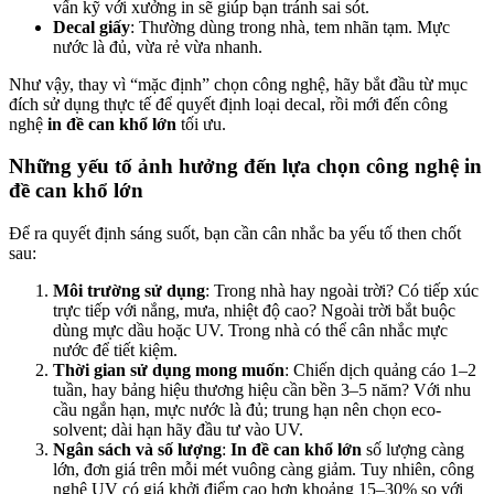
vấn kỹ với xưởng in sẽ giúp bạn tránh sai sót.
Decal giấy
: Thường dùng trong nhà, tem nhãn tạm. Mực
nước là đủ, vừa rẻ vừa nhanh.
Như vậy, thay vì “mặc định” chọn công nghệ, hãy bắt đầu từ mục
đích sử dụng thực tế để quyết định loại decal, rồi mới đến công
nghệ
in đề can khổ lớn
tối ưu.
Những yếu tố ảnh hưởng đến lựa chọn công nghệ in
đề can khổ lớn
Để ra quyết định sáng suốt, bạn cần cân nhắc ba yếu tố then chốt
sau:
Môi trường sử dụng
: Trong nhà hay ngoài trời? Có tiếp xúc
trực tiếp với nắng, mưa, nhiệt độ cao? Ngoài trời bắt buộc
dùng mực dầu hoặc UV. Trong nhà có thể cân nhắc mực
nước để tiết kiệm.
Thời gian sử dụng mong muốn
: Chiến dịch quảng cáo 1–2
tuần, hay bảng hiệu thương hiệu cần bền 3–5 năm? Với nhu
cầu ngắn hạn, mực nước là đủ; trung hạn nên chọn eco-
solvent; dài hạn hãy đầu tư vào UV.
Ngân sách và số lượng
:
In đề can khổ lớn
số lượng càng
lớn, đơn giá trên mỗi mét vuông càng giảm. Tuy nhiên, công
nghệ UV có giá khởi điểm cao hơn khoảng 15–30% so với