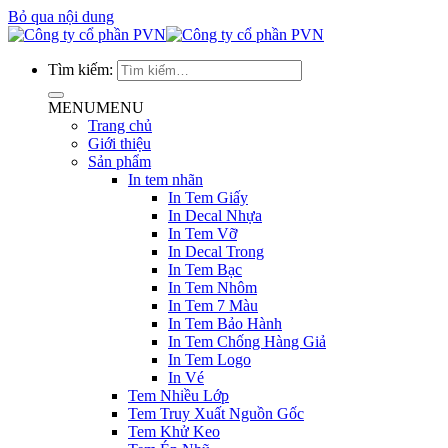
Bỏ qua nội dung
Tìm kiếm:
MENU
MENU
Trang chủ
Giới thiệu
Sản phẩm
In tem nhãn
In Tem Giấy
In Decal Nhựa
In Tem Vỡ
In Decal Trong
In Tem Bạc
In Tem Nhôm
In Tem 7 Màu
In Tem Bảo Hành
In Tem Chống Hàng Giả
In Tem Logo
In Vé
Tem Nhiều Lớp
Tem Truy Xuất Nguồn Gốc
Tem Khử Keo