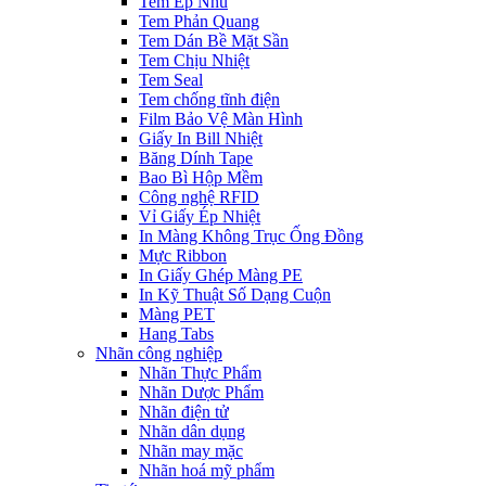
Tem Ép Nhũ
Tem Phản Quang
Tem Dán Bề Mặt Sần
Tem Chịu Nhiệt
Tem Seal
Tem chống tĩnh điện
Film Bảo Vệ Màn Hình
Giấy In Bill Nhiệt
Băng Dính Tape
Bao Bì Hộp Mềm
Công nghệ RFID
Vỉ Giấy Ép Nhiệt
In Màng Không Trục Ống Đồng
Mực Ribbon
In Giấy Ghép Màng PE
In Kỹ Thuật Số Dạng Cuộn
Màng PET
Hang Tabs
Nhãn công nghiệp
Nhãn Thực Phẩm
Nhãn Dược Phẩm
Nhãn điện tử
Nhãn dân dụng
Nhãn may mặc
Nhãn hoá mỹ phẩm