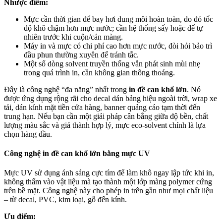
Nhược điểm:
Mực cần thời gian để bay hơi dung môi hoàn toàn, do đó tốc
độ khô chậm hơn mực nước; cần hệ thống sấy hoặc để tự
nhiên trước khi cuộn/cán màng.
Máy in và mực có chi phí cao hơn mực nước, đòi hỏi bảo trì
đầu phun thường xuyên để tránh tắc.
Một số dòng solvent truyền thống vẫn phát sinh mùi nhẹ
trong quá trình in, cần không gian thông thoáng.
Đây là công nghệ “đa năng” nhất trong
in đề can khổ lớn
. Nó
được ứng dụng rộng rãi cho decal dán bảng hiệu ngoài trời, wrap xe
tải, dán kính mặt tiền cửa hàng, banner quảng cáo tạm thời đến
trung hạn. Nếu bạn cần một giải pháp cân bằng giữa độ bền, chất
lượng màu sắc và giá thành hợp lý, mực eco-solvent chính là lựa
chọn hàng đầu.
Công nghệ in đề can khổ lớn bằng mực UV
Mực UV sử dụng ánh sáng cực tím để làm khô ngay lập tức khi in,
không thấm vào vật liệu mà tạo thành một lớp màng polymer cứng
trên bề mặt. Công nghệ này cho phép in trên gần như mọi chất liệu
– từ decal, PVC, kim loại, gỗ đến kính.
Ưu điểm: