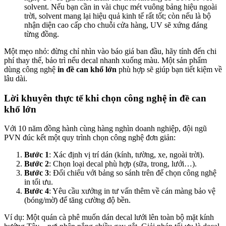
solvent. Nếu bạn cần in vài chục mét vuông bảng hiệu ngoài
trời, solvent mang lại hiệu quả kinh tế rất tốt; còn nếu là bộ
nhận diện cao cấp cho chuỗi cửa hàng, UV sẽ xứng đáng
từng đồng.
Một mẹo nhỏ: đừng chỉ nhìn vào báo giá ban đầu, hãy tính đến chi
phí thay thế, bảo trì nếu decal nhanh xuống màu. Một sản phẩm
dùng công nghệ
in đề can khổ lớn
phù hợp sẽ giúp bạn tiết kiệm về
lâu dài.
Lời khuyên thực tế khi chọn công nghệ in đề can
khổ lớn
Với 10 năm đồng hành cùng hàng nghìn doanh nghiệp, đội ngũ
PVN đúc kết một quy trình chọn công nghệ đơn giản:
Bước 1
: Xác định vị trí dán (kính, tường, xe, ngoài trời).
Bước 2
: Chọn loại decal phù hợp (sữa, trong, lưới…).
Bước 3
: Đối chiếu với bảng so sánh trên để chọn công nghệ
in tối ưu.
Bước 4
: Yêu cầu xưởng in tư vấn thêm về cán màng bảo vệ
(bóng/mờ) để tăng cường độ bền.
Ví dụ: Một quán cà phê muốn dán decal lưới lên toàn bộ mặt kính