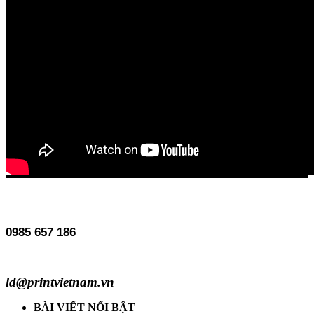
0985 657 186
ld@printvietnam.vn
BÀI VIẾT NỔI BẬT