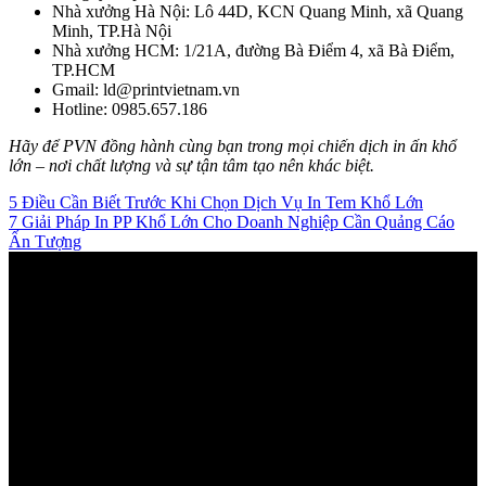
Nhà xưởng Hà Nội: Lô 44D, KCN Quang Minh, xã Quang
Minh, TP.Hà Nội
Nhà xưởng HCM: 1/21A, đường Bà Điểm 4, xã Bà Điểm,
TP.HCM
Gmail: ld@printvietnam.vn
Hotline: 0985.657.186
Hãy để PVN đồng hành cùng bạn trong mọi chiến dịch in ấn khổ
lớn – nơi chất lượng và sự tận tâm tạo nên khác biệt.
5 Điều Cần Biết Trước Khi Chọn Dịch Vụ In Tem Khổ Lớn
7 Giải Pháp In PP Khổ Lớn Cho Doanh Nghiệp Cần Quảng Cáo
Ấn Tượng