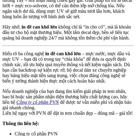
hướng Tây – nơi nhận nắng chiều gay gắt. Giải pháp tối ưu là decal
lưới + mực eco-solvent, có thể cán thêm lớp mờ chống lóa. Nếu
ngân sách dư dả, dùng mực UV sẽ giữ màu tươi lâu hơn, khách
hàng luôn ấn tượng với hình ảnh sắc nét.
Hãy nhớ,
in đề can khổ lớn
không chỉ là “in cho có”, mà là khoản
đầu tư cho bộ mặt thương hiệu. Một tấm decal đẹp, bền sẽ liên tục
quảng bá doanh nghiệp 24/7 mà không tốn thêm chi phí vận hành.
Hiểu rõ ba công nghệ
in đề can khổ lớn
– mực nước, mực dầu và
mực UV – bạn đã có trong tay “chìa khóa” để đưa ra quyết định
chính xác, tối ưu hiệu quả truyền thông và tiết kiệm ngân sách. Dù
bạn cần backdrop sự kiện rực rỡ, bộ decal dán xe chuyên nghiệp
hay bảng hiệu mặt tiền sang trọng, việc chọn đúng công nghệ sẽ
biến ý tưởng thành hiện thực một cách hoàn hảo nhất.
Nếu doanh nghiệp của bạn đang tìm kiếm giải pháp in tem nhãn,
bao bì hoặc sản phẩm nhận diện thương hiệu chất lượng cao, hãy
liên hệ
Công ty cổ phần PVN
để được tư vấn miễn phí và nhận báo
giá nhanh chóng.
Liên hệ ngay với PVN để đặt in tem chuẩn đẹp – đúng mã – giá tốt!
Thông tin liên hệ:
Công ty cổ phần PVN