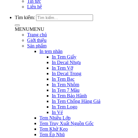
Tin tức
Liên hệ
Tìm kiếm:
MENU
MENU
Trang chủ
Giới thiệu
Sản phẩm
In tem nhãn
In Tem Giấy
In Decal Nhựa
In Tem Vỡ
In Decal Trong
In Tem Bạc
In Tem Nhôm
In Tem 7 Màu
In Tem Bảo Hành
In Tem Chống Hàng Giả
In Tem Logo
In Vé
Tem Nhiều Lớp
Tem Truy Xuất Nguồn Gốc
Tem Khử Keo
Tem Ép Nhũ