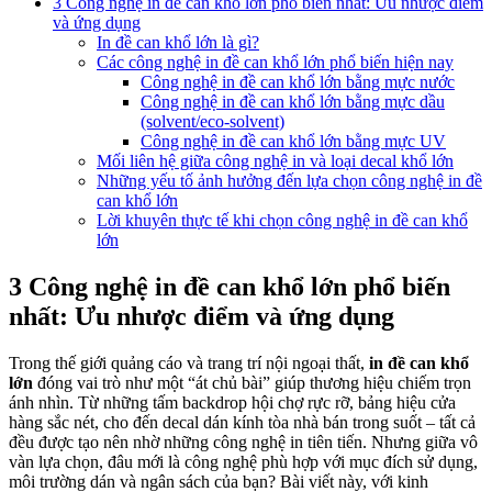
3 Công nghệ in đề can khổ lớn phổ biến nhất: Ưu nhược điểm
và ứng dụng
In đề can khổ lớn là gì?
Các công nghệ in đề can khổ lớn phổ biến hiện nay
Công nghệ in đề can khổ lớn bằng mực nước
Công nghệ in đề can khổ lớn bằng mực dầu
(solvent/eco-solvent)
Công nghệ in đề can khổ lớn bằng mực UV
Mối liên hệ giữa công nghệ in và loại decal khổ lớn
Những yếu tố ảnh hưởng đến lựa chọn công nghệ in đề
can khổ lớn
Lời khuyên thực tế khi chọn công nghệ in đề can khổ
lớn
3 Công nghệ in đề can khổ lớn phổ biến
nhất: Ưu nhược điểm và ứng dụng
Trong thế giới quảng cáo và trang trí nội ngoại thất,
in đề can khổ
lớn
đóng vai trò như một “át chủ bài” giúp thương hiệu chiếm trọn
ánh nhìn. Từ những tấm backdrop hội chợ rực rỡ, bảng hiệu cửa
hàng sắc nét, cho đến decal dán kính tòa nhà bán trong suốt – tất cả
đều được tạo nên nhờ những công nghệ in tiên tiến. Nhưng giữa vô
vàn lựa chọn, đâu mới là công nghệ phù hợp với mục đích sử dụng,
môi trường dán và ngân sách của bạn? Bài viết này, với kinh