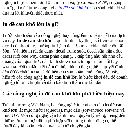
nghiệm thực chiến hơn 10 năm từ
Công ty Cổ phần PVN
, sẽ giúp
bạn “giải mã” từng công nghệ
in đề can khổ lớn
, so sánh chi tiết và
đưa ra lời khuyên thiết thực nhất.
In đề can khổ lớn là gì?
Trước khi đi sâu vào công nghệ, hãy cùng làm rõ bản chất của dịch
vụ này.
In đề can khổ lớn
là quá trình in kỹ thuật số trên các cuộn
decal có khổ rộng, thường từ 1,2m đến 3,2m và chiều dài cuộn 30–
50m. Vật liệu in rất đa dạng: decal trong suốt, decal sữa trắng đục,
decal lưới one-way, decal phản quang… đáp ứng hầu hết nhu cầu
quảng cáo ngoài trời, dán kính showroom, trang trí nội thất hay
wrap xe. Điểm đặc biệt nằm ở chỗ, chính công nghệ in quyết định
đến 80% chất lượng và độ bền của sản phẩm cuối cùng. Vì vậy,
hiểu rõ các công nghệ
in đề can khổ lớn
là bước khởi đầu để doanh
nghiệp tối ưu chi phí và đảm bảo tính thẩm mỹ lâu dài.
Các công nghệ in đề can khổ lớn phổ biến hiện nay
Trên thị trường Việt Nam, ba công nghệ in chủ đạo cho
in đề can
khổ lớn
là: mực nước (aqueous), mực dầu (solvent/eco-solvent) và
mực UV. Mỗi công nghệ vận hành theo nguyên lý riêng, mang đến
những ưu – nhược điểm phù hợp với những tình huống cụ thể.
Dưới đây là phân tích chuyên sâu từ chuyên gia.