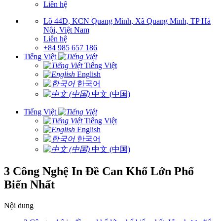
Liên hệ
Lô 44D, KCN Quang Minh, Xã Quang Minh, TP Hà
Nội, Việt Nam
Liên hệ
+84 985 657 186
Tiếng Việt
Tiếng Việt
English
한국어
中文 (中国)
Tiếng Việt
Tiếng Việt
English
한국어
中文 (中国)
3 Công Nghệ In Đề Can Khổ Lớn Phổ
Biến Nhất
Nội dung