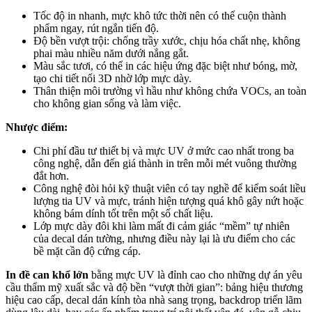
Tốc độ in nhanh, mực khô tức thời nên có thể cuộn thành
phẩm ngay, rút ngắn tiến độ.
Độ bền vượt trội: chống trầy xước, chịu hóa chất nhẹ, không
phai màu nhiều năm dưới nắng gắt.
Màu sắc tươi, có thể in các hiệu ứng đặc biệt như bóng, mờ,
tạo chi tiết nổi 3D nhờ lớp mực dày.
Thân thiện môi trường vì hầu như không chứa VOCs, an toàn
cho không gian sống và làm việc.
Nhược điểm:
Chi phí đầu tư thiết bị và mực UV ở mức cao nhất trong ba
công nghệ, dẫn đến giá thành in trên mỗi mét vuông thường
đắt hơn.
Công nghệ đòi hỏi kỹ thuật viên có tay nghề để kiểm soát liều
lượng tia UV và mực, tránh hiện tượng quá khô gây nứt hoặc
không bám dính tốt trên một số chất liệu.
Lớp mực dày đôi khi làm mất đi cảm giác “mềm” tự nhiên
của decal dán tường, nhưng điều này lại là ưu điểm cho các
bề mặt cần độ cứng cáp.
In đề can khổ lớn
bằng mực UV là đỉnh cao cho những dự án yêu
cầu thẩm mỹ xuất sắc và độ bền “vượt thời gian”: bảng hiệu thương
hiệu cao cấp, decal dán kính tòa nhà sang trọng, backdrop triển lãm