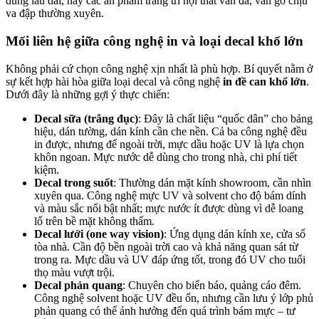
dùng lâu dài, hay các ấn phẩm trang trí nội thất vân đá, vân gỗ chịu
va đập thường xuyên.
Mối liên hệ giữa công nghệ in và loại decal khổ lớn
Không phải cứ chọn công nghệ xịn nhất là phù hợp. Bí quyết nằm ở
sự kết hợp hài hòa giữa loại decal và công nghệ
in đề can khổ lớn
.
Dưới đây là những gợi ý thực chiến:
Decal sữa (trắng đục)
: Đây là chất liệu “quốc dân” cho bảng
hiệu, dán tường, dán kính cần che nền. Cả ba công nghệ đều
in được, nhưng để ngoài trời, mực dầu hoặc UV là lựa chọn
khôn ngoan. Mực nước dễ dùng cho trong nhà, chi phí tiết
kiệm.
Decal trong suốt
: Thường dán mặt kính showroom, cần nhìn
xuyên qua. Công nghệ mực UV và solvent cho độ bám dính
và màu sắc nổi bật nhất; mực nước ít được dùng vì dễ loang
lổ trên bề mặt không thấm.
Decal lưới (one way vision)
: Ứng dụng dán kính xe, cửa sổ
tòa nhà. Cần độ bền ngoài trời cao và khả năng quan sát từ
trong ra. Mực dầu và UV đáp ứng tốt, trong đó UV cho tuổi
thọ màu vượt trội.
Decal phản quang
: Chuyên cho biển báo, quảng cáo đêm.
Công nghệ solvent hoặc UV đều ổn, nhưng cần lưu ý lớp phủ
phản quang có thể ảnh hưởng đến quá trình bám mực – tư