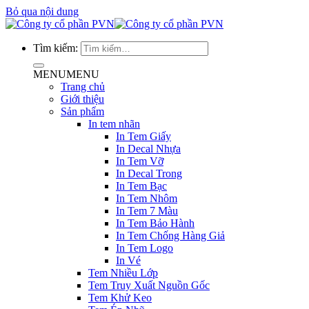
Bỏ qua nội dung
Tìm kiếm:
MENU
MENU
Trang chủ
Giới thiệu
Sản phẩm
In tem nhãn
In Tem Giấy
In Decal Nhựa
In Tem Vỡ
In Decal Trong
In Tem Bạc
In Tem Nhôm
In Tem 7 Màu
In Tem Bảo Hành
In Tem Chống Hàng Giả
In Tem Logo
In Vé
Tem Nhiều Lớp
Tem Truy Xuất Nguồn Gốc
Tem Khử Keo