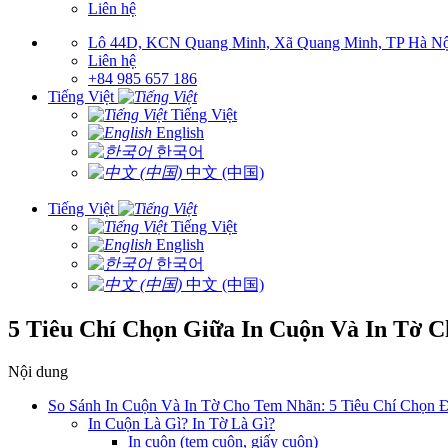
Liên hệ
Lô 44D, KCN Quang Minh, Xã Quang Minh, TP Hà Nộ
Liên hệ
+84 985 657 186
Tiếng Việt
Tiếng Việt
English
한국어
中文 (中国)
Tiếng Việt
Tiếng Việt
English
한국어
中文 (中国)
5 Tiêu Chí Chọn Giữa In Cuộn Và In Tờ 
Nội dung
So Sánh In Cuộn Và In Tờ Cho Tem Nhãn: 5 Tiêu Chí Chọn 
In Cuộn Là Gì? In Tờ Là Gì?
In cuộn (tem cuộn, giấy cuộn)