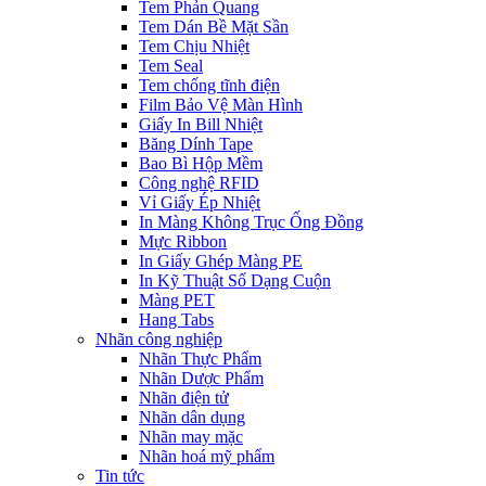
Tem Phản Quang
Tem Dán Bề Mặt Sần
Tem Chịu Nhiệt
Tem Seal
Tem chống tĩnh điện
Film Bảo Vệ Màn Hình
Giấy In Bill Nhiệt
Băng Dính Tape
Bao Bì Hộp Mềm
Công nghệ RFID
Vỉ Giấy Ép Nhiệt
In Màng Không Trục Ống Đồng
Mực Ribbon
In Giấy Ghép Màng PE
In Kỹ Thuật Số Dạng Cuộn
Màng PET
Hang Tabs
Nhãn công nghiệp
Nhãn Thực Phẩm
Nhãn Dược Phẩm
Nhãn điện tử
Nhãn dân dụng
Nhãn may mặc
Nhãn hoá mỹ phẩm
Tin tức