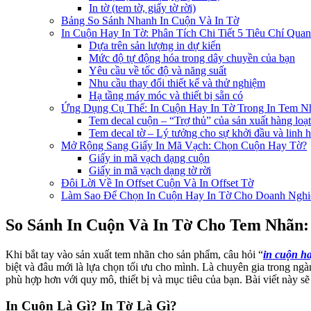
In tờ (tem tờ, giấy tờ rời)
Bảng So Sánh Nhanh In Cuộn Và In Tờ
In Cuộn Hay In Tờ: Phân Tích Chi Tiết 5 Tiêu Chí Qua
Dựa trên sản lượng in dự kiến
Mức độ tự động hóa trong dây chuyền của bạn
Yêu cầu về tốc độ và năng suất
Nhu cầu thay đổi thiết kế và thử nghiệm
Hạ tầng máy móc và thiết bị sẵn có
Ứng Dụng Cụ Thể: In Cuộn Hay In Tờ Trong In Tem N
Tem decal cuộn – “Trợ thủ” của sản xuất hàng loạt
Tem decal tờ – Lý tưởng cho sự khởi đầu và linh h
Mở Rộng Sang Giấy In Mã Vạch: Chọn Cuộn Hay Tờ?
Giấy in mã vạch dạng cuộn
Giấy in mã vạch dạng tờ rời
Đôi Lời Về In Offset Cuộn Và In Offset Tờ
Làm Sao Để Chọn In Cuộn Hay In Tờ Cho Doanh Nghi
So Sánh In Cuộn Và In Tờ Cho Tem Nhãn:
Khi bắt tay vào sản xuất tem nhãn cho sản phẩm, câu hỏi “
in cuộn ha
biệt và đâu mới là lựa chọn tối ưu cho mình. Là chuyên gia trong n
phù hợp hơn với quy mô, thiết bị và mục tiêu của bạn. Bài viết này s
In Cuộn Là Gì? In Tờ Là Gì?