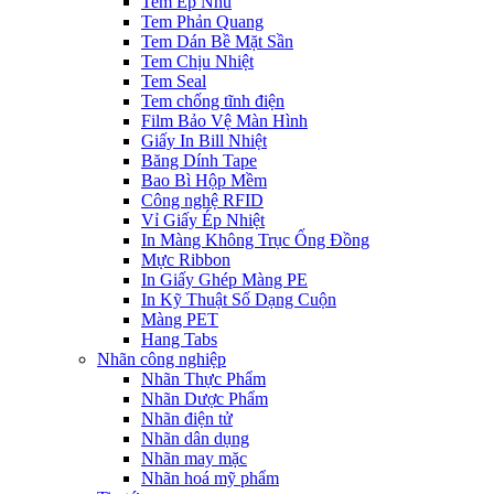
Tem Ép Nhũ
Tem Phản Quang
Tem Dán Bề Mặt Sần
Tem Chịu Nhiệt
Tem Seal
Tem chống tĩnh điện
Film Bảo Vệ Màn Hình
Giấy In Bill Nhiệt
Băng Dính Tape
Bao Bì Hộp Mềm
Công nghệ RFID
Vỉ Giấy Ép Nhiệt
In Màng Không Trục Ống Đồng
Mực Ribbon
In Giấy Ghép Màng PE
In Kỹ Thuật Số Dạng Cuộn
Màng PET
Hang Tabs
Nhãn công nghiệp
Nhãn Thực Phẩm
Nhãn Dược Phẩm
Nhãn điện tử
Nhãn dân dụng
Nhãn may mặc
Nhãn hoá mỹ phẩm