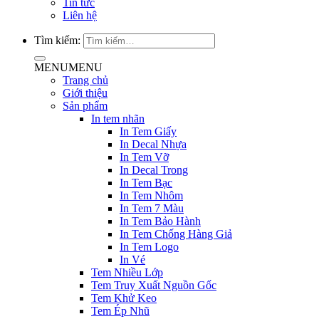
Tin tức
Liên hệ
Tìm kiếm:
MENU
MENU
Trang chủ
Giới thiệu
Sản phẩm
In tem nhãn
In Tem Giấy
In Decal Nhựa
In Tem Vỡ
In Decal Trong
In Tem Bạc
In Tem Nhôm
In Tem 7 Màu
In Tem Bảo Hành
In Tem Chống Hàng Giả
In Tem Logo
In Vé
Tem Nhiều Lớp
Tem Truy Xuất Nguồn Gốc
Tem Khử Keo
Tem Ép Nhũ