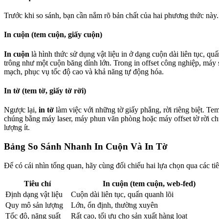
Trước khi so sánh, bạn cần nắm rõ bản chất của hai phương thức này.
In cuộn (tem cuộn, giấy cuộn)
In cuộn
là hình thức sử dụng vật liệu in ở dạng cuộn dài liên tục, qu
trông như một cuộn băng dính lớn. Trong in offset công nghiệp, máy s
mạch, phục vụ tốc độ cao và khả năng tự động hóa.
In tờ (tem tờ, giấy tờ rời)
Ngược lại,
in tờ
làm việc với những tờ giấy phẳng, rời riêng biệt. Te
chúng bằng máy laser, máy phun văn phòng hoặc máy offset tờ rời ch
lượng ít.
Bảng So Sánh Nhanh In Cuộn Và In Tờ
Để có cái nhìn tổng quan, hãy cùng đối chiếu hai lựa chọn qua các ti
Tiêu chí
In cuộn (tem cuộn, web-fed)
Định dạng vật liệu
Cuộn dài liên tục, quấn quanh lõi
Quy mô sản lượng
Lớn, ổn định, thường xuyên
Tốc độ, năng suất
Rất cao, tối ưu cho sản xuất hàng loạt