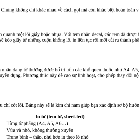
 Chúng không chỉ khác nhau về cách gọi mà còn khác biệt hoàn toàn về 
ấn quanh một lõi giấy hoặc nhựa. Với tem nhãn decal, các tem đã được bế
ẽ kéo giấy từ những cuộn khổng lồ, in liên tục rồi mới cắt ra thành p
m nhãn dạng tờ thường được bố trí trên các khổ quen thuộc như A4, A5,
uyên dụng. Phương thức này đề cao sự linh hoạt, cho phép thay đổi n
êu chí cốt lõi. Bảng này sẽ là kim chỉ nam giúp bạn xác định sơ bộ hướ
In tờ (tem tờ, sheet-fed)
Từng tờ phẳng (A4, A5, A6…)
Vừa và nhỏ, không thường xuyên
Trung bình – thấp, phù hợp in theo lô nhỏ