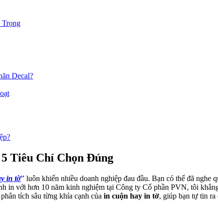
n Trọng
hãn Decal?
oạt
ệp?
 5 Tiêu Chí Chọn Đúng
y in tờ
” luôn khiến nhiều doanh nghiệp đau đầu. Bạn có thể đã nghe 
gành in với hơn 10 năm kinh nghiệm tại Công ty Cổ phần PVN, tôi khẳng
ẽ phân tích sâu từng khía cạnh của
in cuộn hay in tờ
, giúp bạn tự tin r