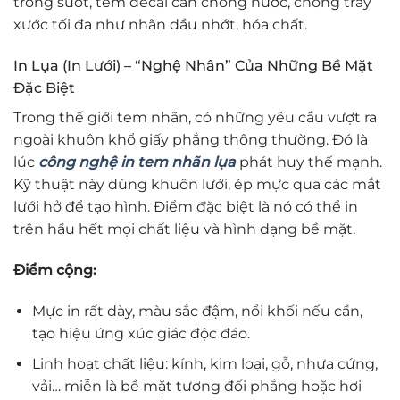
trong suốt, tem decal cần chống nước, chống trầy
xước tối đa như nhãn dầu nhớt, hóa chất.
In Lụa (In Lưới) – “Nghệ Nhân” Của Những Bề Mặt
Đặc Biệt
Trong thế giới tem nhãn, có những yêu cầu vượt ra
ngoài khuôn khổ giấy phẳng thông thường. Đó là
lúc
công nghệ in tem nhãn lụa
phát huy thế mạnh.
Kỹ thuật này dùng khuôn lưới, ép mực qua các mắt
lưới hở để tạo hình. Điểm đặc biệt là nó có thể in
trên hầu hết mọi chất liệu và hình dạng bề mặt.
Điểm cộng:
Mực in rất dày, màu sắc đậm, nổi khối nếu cần,
tạo hiệu ứng xúc giác độc đáo.
Linh hoạt chất liệu: kính, kim loại, gỗ, nhựa cứng,
vải… miễn là bề mặt tương đối phẳng hoặc hơi