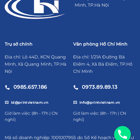
Minh, TP.Hà Nội
Trụ sở chính
Văn phòng Hồ Chí Minh
Địa chỉ: Lô 44D, KCN Quang
Địa chỉ: 1/21A Đường Bà
Minh, Xã Quang Minh, TP.Hà
Điểm 4, Xã Bà Điểm, TP.Hồ
Nội
Chí Minh
0985.657.186
0973.89.89.13
ld@printvietnam.vn
info@printvietnam.vn
​Giờ làm việc: (8h - 17h | CN
​Giờ làm việc: (8h - 17h | CN
nghỉ)
nghỉ)
09856571
Mã số doanh nghiệp: 1001007955 do Sở Kế hoạch và Đầu tư