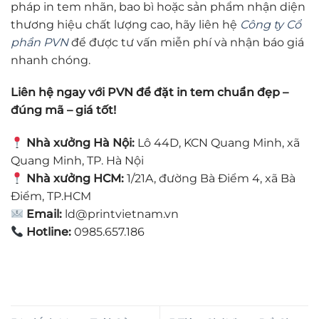
pháp in tem nhãn, bao bì hoặc sản phẩm nhận diện
thương hiệu chất lượng cao, hãy liên hệ
Công ty Cổ
phần PVN
để được tư vấn miễn phí và nhận báo giá
nhanh chóng.
Liên hệ ngay với PVN để đặt in tem chuẩn đẹp –
đúng mã – giá tốt!
Nhà xưởng Hà Nội:
Lô 44D, KCN Quang Minh, xã
Quang Minh, TP. Hà Nội
Nhà xưởng HCM:
1/21A, đường Bà Điểm 4, xã Bà
Điểm, TP.HCM
Email:
ld@printvietnam.vn
Hotline:
0985.657.186