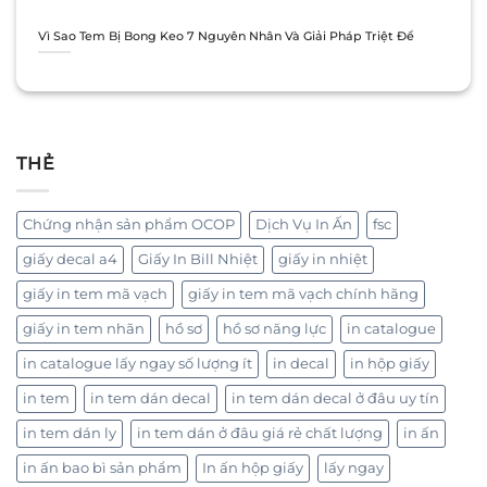
Vì Sao Tem Bị Bong Keo 7 Nguyên Nhân Và Giải Pháp Triệt Để
THẺ
Chứng nhận sản phẩm OCOP
Dịch Vụ In Ấn
fsc
giấy decal a4
Giấy In Bill Nhiệt
giấy in nhiệt
giấy in tem mã vạch
giấy in tem mã vạch chính hãng
giấy in tem nhãn
hồ sơ
hồ sơ năng lực
in catalogue
in catalogue lấy ngay số lượng ít
in decal
in hộp giấy
in tem
in tem dán decal
in tem dán decal ở đâu uy tín
in tem dán ly
in tem dán ở đâu giá rẻ chất lượng
in ấn
in ấn bao bì sản phẩm
In ấn hộp giấy
lấy ngay