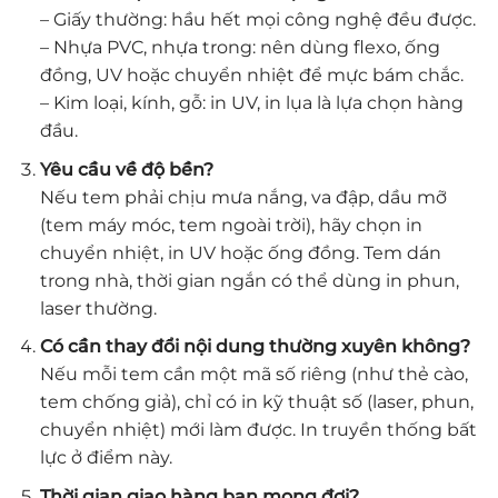
– Giấy thường: hầu hết mọi công nghệ đều được.
– Nhựa PVC, nhựa trong: nên dùng flexo, ống
đồng, UV hoặc chuyển nhiệt để mực bám chắc.
– Kim loại, kính, gỗ: in UV, in lụa là lựa chọn hàng
đầu.
Yêu cầu về độ bền?
Nếu tem phải chịu mưa nắng, va đập, dầu mỡ
(tem máy móc, tem ngoài trời), hãy chọn in
chuyển nhiệt, in UV hoặc ống đồng. Tem dán
trong nhà, thời gian ngắn có thể dùng in phun,
laser thường.
Có cần thay đổi nội dung thường xuyên không?
Nếu mỗi tem cần một mã số riêng (như thẻ cào,
tem chống giả), chỉ có in kỹ thuật số (laser, phun,
chuyển nhiệt) mới làm được. In truyền thống bất
lực ở điểm này.
Thời gian giao hàng bạn mong đợi?