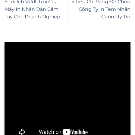
5 Lợi Ích Vượt Trội Của
5 Tiêu Chí Vàng Để Chọn
Máy In Nhãn Dán Cầm
Công Ty In Tem Nhãn
Tay Cho Doanh Nghiệp
Cuộn Uy Tín