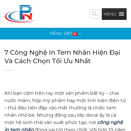
Bỏ
qua
MENU
nội
dung
TIẾNG VIỆT
7 Công Nghệ In Tem Nhãn Hiện Đại
Và Cách Chọn Tối Ưu Nhất
Khi bạn cầm trên tay một sản phẩm bất kỳ – chai
nước mắm, hộp mỹ phẩm hay một linh kiện điện tử
– thứ đầu tiên đập vào mắt thường là chiếc tem
nhãn nhỏ bé. Nhưng đằng sau lớp decal ấy là cả
một hệ sinh thái sản xuất phức tạp, nơi
công nghệ
in tem nhãn
đóng vai trò then chốt. Với hơn 10 năm