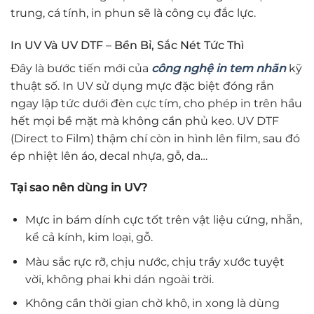
trung, cá tính, in phun sẽ là công cụ đắc lực.
In UV Và UV DTF – Bền Bỉ, Sắc Nét Tức Thì
Đây là bước tiến mới của
công nghệ in tem nhãn
kỹ
thuật số. In UV sử dụng mực đặc biệt đóng rắn
ngay lập tức dưới đèn cực tím, cho phép in trên hầu
hết mọi bề mặt mà không cần phủ keo. UV DTF
(Direct to Film) thậm chí còn in hình lên film, sau đó
ép nhiệt lên áo, decal nhựa, gỗ, da…
Tại sao nên dùng in UV?
Mực in bám dính cực tốt trên vật liệu cứng, nhẵn,
kể cả kính, kim loại, gỗ.
Màu sắc rực rỡ, chịu nước, chịu trầy xước tuyệt
vời, không phai khi dán ngoài trời.
Không cần thời gian chờ khô, in xong là dùng