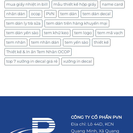
mua giấy nhiệt in bill
mẫu thiết kế hộp giấy
name card
nhãn dán
ocop
PVN
tem dán
tem dán decal
tem dán ly trà sữa
tem dán trên hàng khuyến mại
tem dán yến sào
tem khử keo
tem logo
tem mã vạch
tem nhãn
tem nhãn dán
tem yến sào
thiết kế
Thiết kế & In ấn Tem Nhãn OCOP
top 7 xưởng in decal giá rẻ
xưởng in decal
CÔNG TY CỔ PHẦN PVN
Địa chỉ: Lô 44D, KCN
Quang Minh, Xã Quang