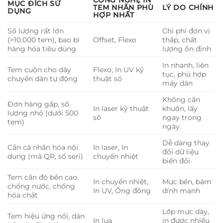
CÔNG NGHỆ IN
MỤC ĐÍCH SỬ
TEM NHÃN PHÙ
LÝ DO CHÍNH
DỤNG
HỢP NHẤT
Số lượng rất lớn
Chi phí đơn vị
(>10.000 tem), bao bì
Offset, Flexo
thấp, chất
hàng hóa tiêu dùng
lượng ổn định
In nhanh, liên
Tem cuộn cho dây
Flexo, In UV kỹ
tục, phù hợp
chuyền dán tự động
thuật số
máy dán
Không cần
Đơn hàng gấp, số
In laser kỹ thuật
khuôn, lấy
lượng nhỏ (dưới 500
số
ngay trong
tem)
ngày
Dễ dàng thay
Cần cá nhân hóa nội
In laser, In
đổi dữ liệu
dung (mã QR, số seri)
chuyển nhiệt
biến đổi
Tem cần độ bền cao,
In chuyển nhiệt,
Mực bền, bám
chống nước, chống
In UV, Ống đồng
dính mạnh
hóa chất
Lớp mực dày,
Tem hiệu ứng nổi, dán
In lụa
in được nhiều