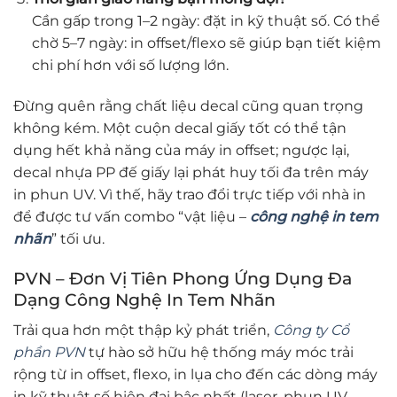
Cần gấp trong 1–2 ngày: đặt in kỹ thuật số. Có thể
chờ 5–7 ngày: in offset/flexo sẽ giúp bạn tiết kiệm
chi phí hơn với số lượng lớn.
Đừng quên rằng chất liệu decal cũng quan trọng
không kém. Một cuộn decal giấy tốt có thể tận
dụng hết khả năng của máy in offset; ngược lại,
decal nhựa PP đế giấy lại phát huy tối đa trên máy
in phun UV. Vì thế, hãy trao đổi trực tiếp với nhà in
để được tư vấn combo “vật liệu –
công nghệ in tem
nhãn
” tối ưu.
PVN – Đơn Vị Tiên Phong Ứng Dụng Đa
Dạng Công Nghệ In Tem Nhãn
Trải qua hơn một thập kỷ phát triển,
Công ty Cổ
phần PVN
tự hào sở hữu hệ thống máy móc trải
rộng từ in offset, flexo, in lụa cho đến các dòng máy
in kỹ thuật số hiện đại bậc nhất (laser, phun UV,