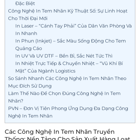
Đặc Biệt
Công Nghệ In Tem Nhãn Kỹ Thuật Số: Sự Linh Hoạt
Cho Thời Đại Mới
In Laser – “Cánh Tay Phải” Của Dân Văn Phòng Và
In Nhanh
In Phun (Inkjet) – Sắc Màu Sống Động Cho Tem
Quảng Cáo
In UV Và UV DTF – Bền Bỉ, Sắc Nét Tức Thì
In Nhiệt Trực Tiếp & Chuyển Nhiệt – “Vũ Khí Bí
Mật” Của Ngành Logistics
So Sánh Nhanh Các Công Nghệ In Tem Nhãn Theo
Mục Đích Sử Dụng
Làm Thế Nào Để Chọn Đúng Công Nghệ In Tem
Nhãn?
PVN – Đơn Vị Tiên Phong Ứng Dụng Đa Dạng Công
Nghệ In Tem Nhãn
Các Công Nghệ In Tem Nhãn Truyền
Thống: Nền Tảng Cho Sản Xuất Hàng Loạt