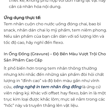
thiết kế, không phù hợp với đơn hàng lặt vặt hay
cần cá nhân hóa nội dung.
Ứng dụng thực tế:
Tem nhãn cuộn cho nước uống đóng chai, bao bì
snack, nhãn dán chai lọ mỹ phẩm, tem niêm phong.
Nếu sản phẩm của bạn cần dán với số lượng lớn và
tốc độ cao, hãy nghĩ đến flexo.
In Ống Đồng (Gravure) – Độ Bền Màu Vượt Trội Cho
Sản Phẩm Cao Cấp
Ít phổ biến hơn trong tem nhãn thông thường
nhưng khi nhắc đến những sản phẩm đòi hỏi chất
lượng in “đỉnh cao” và độ bền màu gần như vĩnh
cửu,
công nghệ in tem nhãn ống đồng
là ứng cử
viên nặng ký. Khác với offset hay flexo, bản in là một
trục kim loại được khắc lõm; mực sẽ nằm trong các
“hốc” này và truyền thẳng lên vật liệu.