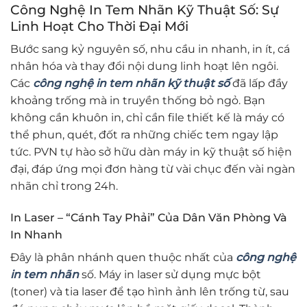
Công Nghệ In Tem Nhãn Kỹ Thuật Số: Sự
Linh Hoạt Cho Thời Đại Mới
Bước sang kỷ nguyên số, nhu cầu in nhanh, in ít, cá
nhân hóa và thay đổi nội dung linh hoạt lên ngôi.
Các
công nghệ in tem nhãn kỹ thuật số
đã lấp đầy
khoảng trống mà in truyền thống bỏ ngỏ. Bạn
không cần khuôn in, chỉ cần file thiết kế là máy có
thể phun, quét, đốt ra những chiếc tem ngay lập
tức. PVN tự hào sở hữu dàn máy in kỹ thuật số hiện
đại, đáp ứng mọi đơn hàng từ vài chục đến vài ngàn
nhãn chỉ trong 24h.
In Laser – “Cánh Tay Phải” Của Dân Văn Phòng Và
In Nhanh
Đây là phân nhánh quen thuộc nhất của
công nghệ
in tem nhãn
số. Máy in laser sử dụng mực bột
(toner) và tia laser để tạo hình ảnh lên trống từ, sau