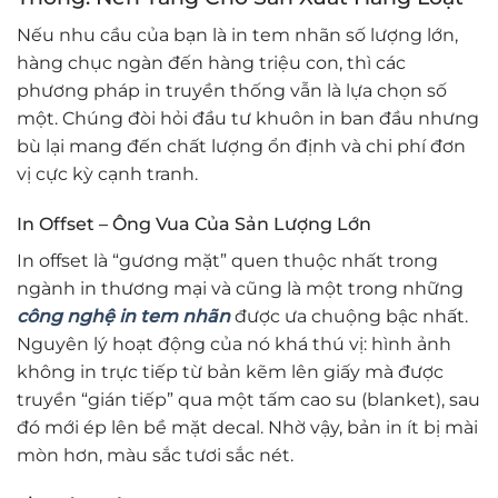
Nếu nhu cầu của bạn là in tem nhãn số lượng lớn,
hàng chục ngàn đến hàng triệu con, thì các
phương pháp in truyền thống vẫn là lựa chọn số
một. Chúng đòi hỏi đầu tư khuôn in ban đầu nhưng
bù lại mang đến chất lượng ổn định và chi phí đơn
vị cực kỳ cạnh tranh.
In Offset – Ông Vua Của Sản Lượng Lớn
In offset là “gương mặt” quen thuộc nhất trong
ngành in thương mại và cũng là một trong những
công nghệ in tem nhãn
được ưa chuộng bậc nhất.
Nguyên lý hoạt động của nó khá thú vị: hình ảnh
không in trực tiếp từ bản kẽm lên giấy mà được
truyền “gián tiếp” qua một tấm cao su (blanket), sau
đó mới ép lên bề mặt decal. Nhờ vậy, bản in ít bị mài
mòn hơn, màu sắc tươi sắc nét.