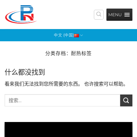
跳
到
MENU
内
容
中文 (中国)
分类存档：
耐热标签
什么都没找到
看来我们无法找到您所需要的东西。 也许搜索可以帮助。