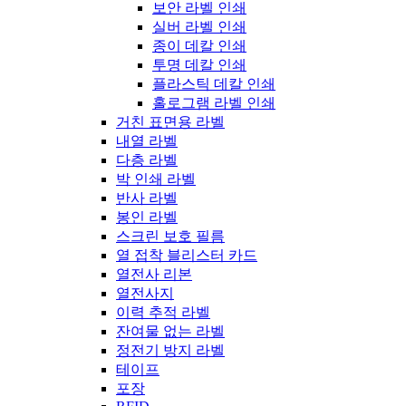
보안 라벨 인쇄
실버 라벨 인쇄
종이 데칼 인쇄
투명 데칼 인쇄
플라스틱 데칼 인쇄
홀로그램 라벨 인쇄
거친 표면용 라벨
내열 라벨
다층 라벨
박 인쇄 라벨
반사 라벨
봉인 라벨
스크린 보호 필름
열 접착 블리스터 카드
열전사 리본
열전사지
이력 추적 라벨
잔여물 없는 라벨
정전기 방지 라벨
테이프
포장