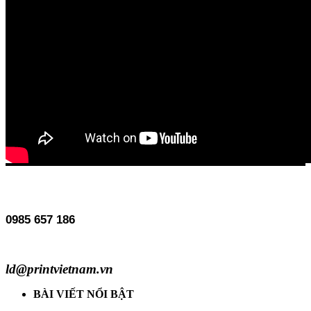
0985 657 186
ld@printvietnam.vn
BÀI VIẾT NỔI BẬT