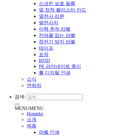
스크린 보호 필름
열 접착 블리스터 카드
열전사 리본
열전사지
이력 추적 라벨
잔여물 없는 라벨
정전기 방지 라벨
테이프
포장
RFID
PE 라미네이트 종이
롤 디지털 인쇄
소식
연락처
검색:
MENU
MENU
Homeko
소개
제품
라벨 인쇄