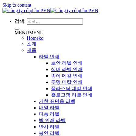
Skip to content
검색:
MENU
MENU
Homeko
소개
제품
라벨 인쇄
보안 라벨 인쇄
실버 라벨 인쇄
종이 데칼 인쇄
투명 데칼 인쇄
플라스틱 데칼 인쇄
홀로그램 라벨 인쇄
거친 표면용 라벨
내열 라벨
다층 라벨
박 인쇄 라벨
반사 라벨
봉인 라벨