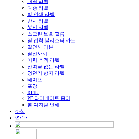
내열 라벨
다층 라벨
박 인쇄 라벨
반사 라벨
봉인 라벨
스크린 보호 필름
열 접착 블리스터 카드
열전사 리본
열전사지
이력 추적 라벨
잔여물 없는 라벨
정전기 방지 라벨
테이프
포장
RFID
PE 라미네이트 종이
롤 디지털 인쇄
소식
연락처