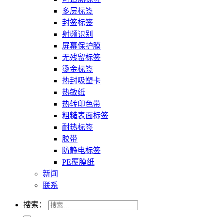
多层标签
封签标签
射频识别
屏幕保护膜
无残留标签
烫金标签
热封吸塑卡
热敏纸
热转印色带
粗糙表面标签
耐热标签
胶带
防静电标签
PE覆膜纸
新闻
联系
搜索：